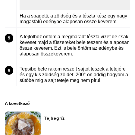
Ha a spagetti, a zöldség és a tészta kész egy nagy
magasfalú edénybe alaposan össze keverem.
A tejfölhöz öntöm a megmaradt tészta vizet de csak
5
keveset majd a fűszereket bele teszem és alaposan
össze keverem. Ezt is bele öntöm az edénybe és
alaposan összekeverem.
Tepsibe bele rakom reszelt sajtot teszek a tetejére
6
és egy kis zöldség zöldet. 200°-on addig hagyom a
sütőbe míg a sajt teteje meg nem pírul.
A következő
Tejbegríz