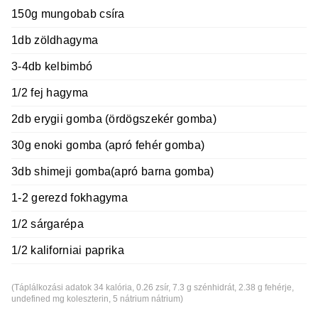
150g mungobab csíra
1db zöldhagyma
3-4db kelbimbó
1/2 fej hagyma
2db erygii gomba (ördögszekér gomba)
30g enoki gomba (apró fehér gomba)
3db shimeji gomba(apró barna gomba)
1-2 gerezd fokhagyma
1/2 sárgarépa
1/2 kaliforniai paprika
(Táplálkozási adatok 34 kalória, 0.26 zsír, 7.3 g szénhidrát, 2.38 g fehérje,
undefined mg koleszterin, 5 nátrium nátrium)