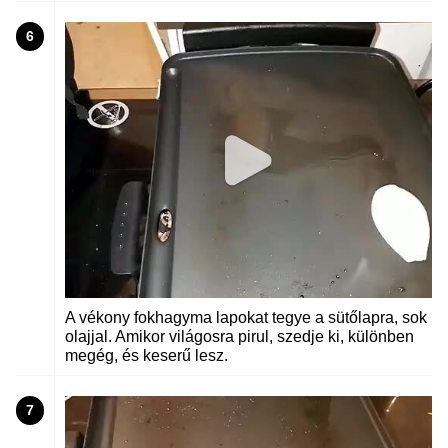
6
A vékony fokhagyma lapokat tegye a sütőlapra, sok
olajjal. Amikor világosra pirul, szedje ki, különben
megég, és keserű lesz.
7