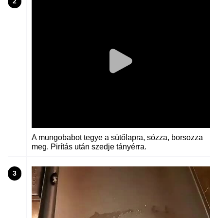
2
A mungobabot tegye a sütőlapra, sózza, borsozza
meg. Pirítás után szedje tányérra.
3