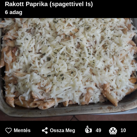
Rakott Paprika (spagettivel Is)
6 adag
👍
😱
Mentés
Ossza Meg
49
10