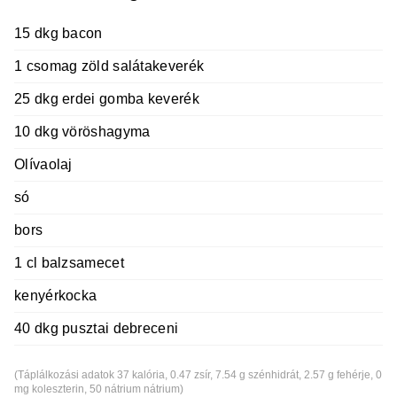
15 dkg bacon
1 csomag zöld salátakeverék
25 dkg erdei gomba keverék
10 dkg vöröshagyma
Olívaolaj
só
bors
1 cl balzsamecet
kenyérkocka
40 dkg pusztai debreceni
(Táplálkozási adatok 37 kalória, 0.47 zsír, 7.54 g szénhidrát, 2.57 g fehérje, 0
mg koleszterin, 50 nátrium nátrium)