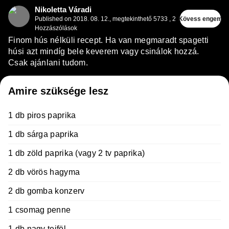
Nikoletta Váradi
Published on
2018. 08. 12.
,
megtekinthető 5733
,
2
Kövess engem
Hozzászólások
Finom hús nélküli recept. Ha van megmaradt spagetti
húsi azt mindíg bele keverem vagy csinálok hozzá.
Csak ajánlani tudom.
Amire szüksége lesz
1 db piros paprika
1 db sárga paprika
1 db zöld paprika (vagy 2 tv paprika)
2 db vörös hagyma
2 db gomba konzerv
1 csomag penne
1 db nagy tejföl