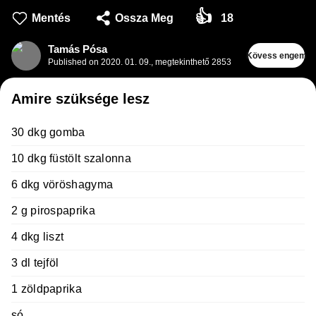
👍
Mentés
Ossza Meg
18
Tamás Pósa
Kövess engem
Published on
2020. 01. 09.
,
megtekinthető 2853
Amire szüksége lesz
30 dkg gomba
10 dkg füstölt szalonna
6 dkg vöröshagyma
2 g pirospaprika
4 dkg liszt
3 dl tejföl
1 zöldpaprika
só