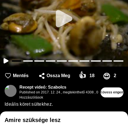
👍
😍
Mentés
Ossza Meg
18
2
Recept videó: Szabolcs
Published on
2017. 12. 24.
,
megtekinthető 4308
,
0
Kövess engem
Hozzászólások
Ideális köret sültekhez.
Amire szüksége lesz