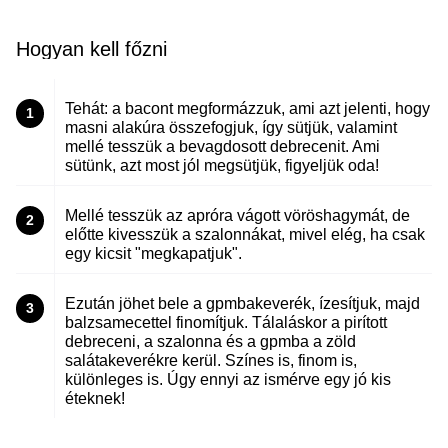
Hogyan kell főzni
Tehát: a bacont megformázzuk, ami azt jelenti, hogy
1
masni alakúra összefogjuk, így sütjük, valamint
mellé tesszük a bevagdosott debrecenit. Ami
sütünk, azt most jól megsütjük, figyeljük oda!
Mellé tesszük az apróra vágott vöröshagymát, de
2
előtte kivesszük a szalonnákat, mivel elég, ha csak
egy kicsit "megkapatjuk".
Ezután jöhet bele a gpmbakeverék, ízesítjuk, majd
3
balzsamecettel finomítjuk. Tálaláskor a pirított
debreceni, a szalonna és a gpmba a zöld
salátakeverékre kerül. Színes is, finom is,
különleges is. Úgy ennyi az ismérve egy jó kis
éteknek!