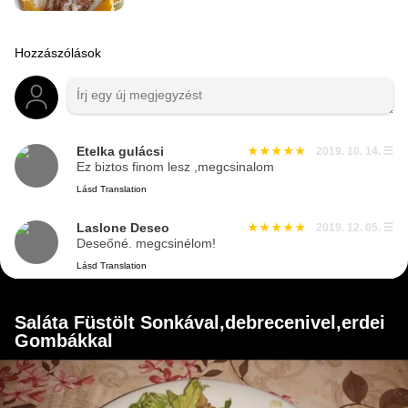
Hozzászólások
Etelka gulácsi
2019. 10. 14.
☰
Ez biztos finom lesz ,megcsinalom
Lásd Translation
Laslone Deseo
2019. 12. 05.
☰
Deseőné. megcsinélom!
Lásd Translation
Saláta Füstölt Sonkával,debrecenivel,erdei
Gombákkal