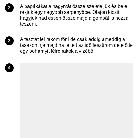
A paprikákat a hagymát össze szeleteljük és bele
2
rakjuk egy nagyobb serpenyőbe. Olajon kicsit
hagyjuk had essen össze majd a gombát is hozzá
teszem.
A tésztát fel rakom főni de csak addig ameddig a
3
tasakon írja majd ha le telt az idő leszűröm de előtte
egy pohárnyit félre rakok a vizéből.
4