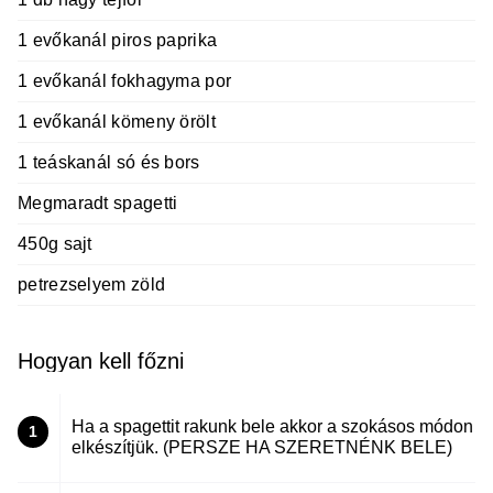
1 evőkanál piros paprika
1 evőkanál fokhagyma por
1 evőkanál kömeny örölt
1 teáskanál só és bors
Megmaradt spagetti
450g sajt
petrezselyem zöld
Hogyan kell főzni
Ha a spagettit rakunk bele akkor a szokásos módon
1
elkészítjük. (PERSZE HA SZERETNÉNK BELE)