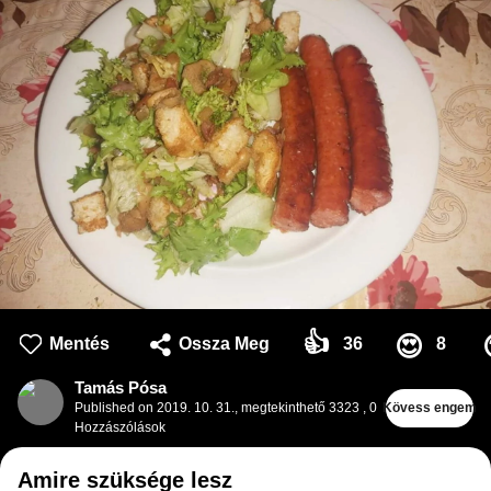
👍
😍
Mentés
Ossza Meg
36
8
Tamás Pósa
Published on
2019. 10. 31.
,
megtekinthető 3323
,
0
Kövess engem
Hozzászólások
Amire szüksége lesz