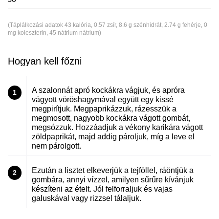
(Táplálkozási adatok 43 kalória, 0.57 zsír, 8.6 g szénhidrát, 2.74 g fehérje, 0
mg koleszterin, 45 nátrium nátrium)
Hogyan kell főzni
A szalonnát apró kockákra vágjuk, és apróra
1
vágyott vöröshagymával együtt egy kissé
megpirítjuk. Megpaprikázzuk, rázesszük a
megmosott, nagyobb kockákra vágott gombát,
megsózzuk. Hozzáadjuk a vékony karikára vágott
zöldpaprikát, majd addig pároljuk, míg a leve el
nem párolgott.
Ezután a lisztet elkeverjük a tejföllel, ráöntjük a
2
gombára, annyi vízzel, amilyen sűrűre kívánjuk
készíteni az ételt. Jól felforraljuk és vajas
galuskával vagy rizzsel tálaljuk.