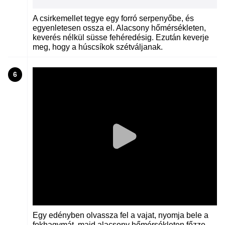
A csirkemellet tegye egy forró serpenyőbe, és
egyenletesen ossza el. Alacsony hőmérsékleten,
keverés nélkül süsse fehéredésig. Ezután keverje
meg, hogy a húscsíkok szétváljanak.
6
Egy edényben olvassza fel a vajat, nyomja bele a
fokhagymát, majd alacsony hőmérsékleten főzze