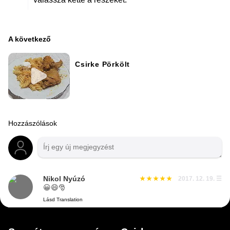
A következő
Csirke Pörkölt
Hozzászólások
Nikol Nyúzó
2017. 12. 19.
☰
😀😄🎅
Lásd Translation