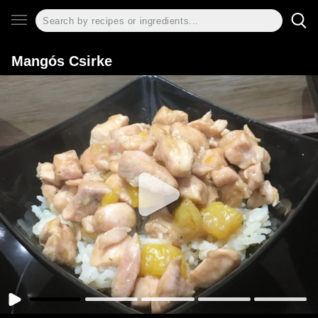
Mangós Csirke