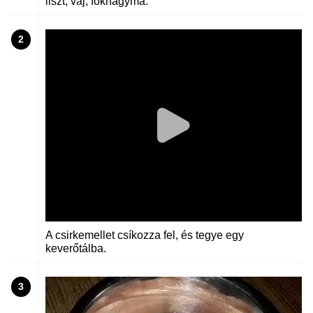
liszt, vaj, fokhagyma.
2
A csirkemellet csíkozza fel, és tegye egy
keverőtálba.
3