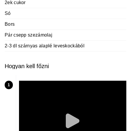
2ek cukor
Só
Bors
Pár csepp szezámolaj
2-3 dl szárnyas alaplé leveskockából
Hogyan kell főzni
1