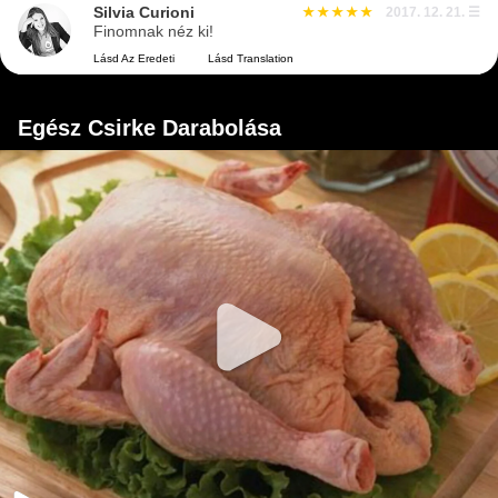
Silvia Curioni
2017. 12. 21.
☰
Finomnak néz ki!
Lásd Az Eredeti
Lásd Translation
Egész Csirke Darabolása