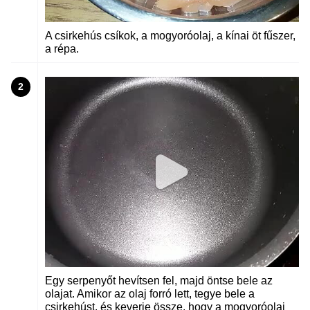
A csirkehús csíkok, a mogyoróolaj, a kínai öt fűszer,
a répa.
2
Egy serpenyőt hevítsen fel, majd öntse bele az
olajat. Amikor az olaj forró lett, tegye bele a
csirkehúst, és keverje össze, hogy a mogyoróolaj