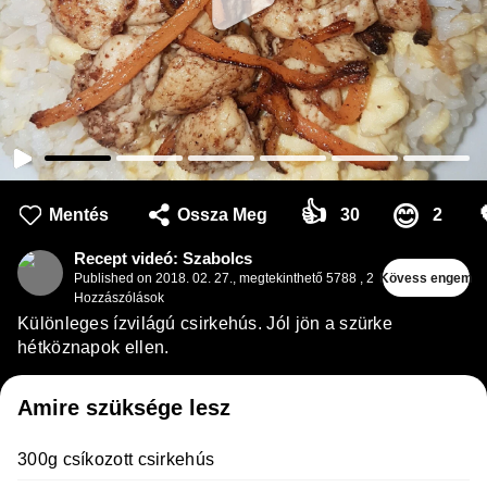
👍
😊
Mentés
Ossza Meg
30
2
Recept videó: Szabolcs
Published on
2018. 02. 27.
,
megtekinthető 5788
,
2
Kövess engem
Hozzászólások
Különleges ízvilágú csirkehús. Jól jön a szürke
hétköznapok ellen.
Amire szüksége lesz
300g csíkozott csirkehús