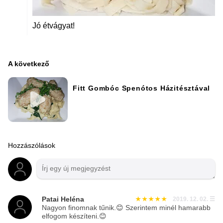
Jó étvágyat!
A következő
Fitt Gombóc Spenótos Házitésztával
Hozzászólások
Patai Heléna
2019. 12. 02.
☰
Nagyon finomnak tűnik.😊 Szerintem minél hamarabb
elfogom készíteni.😊