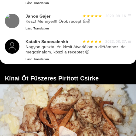
Lásd Translation
Janos Gajer
2020. 08. 16.
☰
Kész! Mennyei!!! Örök recept 👍✌️
Lásd Translation
Katalin Sapovalenkó
2022. 08. 27.
☰
Nagyon guszta, én kicsit átvariálom a diétámhoz, de
megcsinalom, köszi a receptet 😊
Lásd Translation
Kínai Öt Fűszeres Pirított Csirke