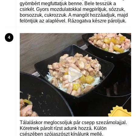
gyömbért megfuttatjuk benne. Bele tesszük a
csirkét. Gyors mozdulatokkal megpirítjuk, sózzuk,
borsozzuk, cukrozzuk. A mangót hozzáadjuk, majd
felöntjük az alaplével. Rázogatva készre pároljuk.
4
Tálaláskor meglocsoljuk pár csepp szezámolajjal.
Köretnek párolt rízst adunk hozzá. Külön
csészében szójaszószt kínálunk mellé.