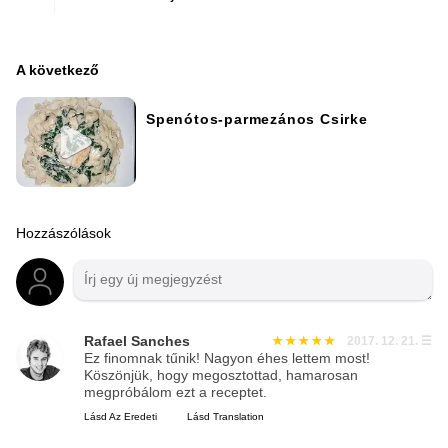
A következő
Spenótos-parmezános Csirke
Hozzászólások
Rafael Sanches
2017. 12. 21.
☰
Ez finomnak tűnik! Nagyon éhes lettem most!
Köszönjük, hogy megosztottad, hamarosan
megpróbálom ezt a receptet.
Lásd Az Eredeti
Lásd Translation