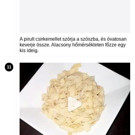
A pirult csirkemellet szórja a szószba, és óvatosan
keverje össze. Alacsony hőmérsékleten főzze egy
kis ideig.
11