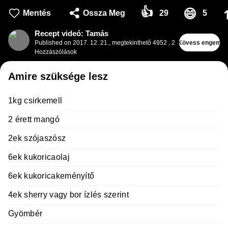
👍
😄
Mentés
Ossza Meg
29
5
Recept videó: Tamás
Published on
2017. 12. 21.
,
megtekinthető 4952
,
2
Kövess engem
Hozzászólások
Amire szüksége lesz
1kg csirkemell
2 érett mangó
2ek szójaszósz
6ek kukoricaolaj
6ek kukoricakeményítő
4ek sherry vagy bor ízlés szerint
Gyömbér