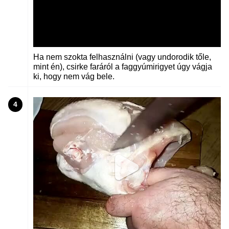
Ha nem szokta felhasználni (vagy undorodik tőle,
mint én), csirke faráról a faggyúmirigyet úgy vágja
ki, hogy nem vág bele.
4