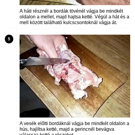
A háti résznél a bordák tövénél vágja be mindkét
oldalon a mellet, majd hajtsa ketté. Végül a hát és a
mell között található kulcscsontoknál vágja át.
5
A vesék előtti bordáknál vágja be mindkét oldalon a
hús, hajlítsa ketté, majd a gerincnél bevágva
válassza ketté a részeket.