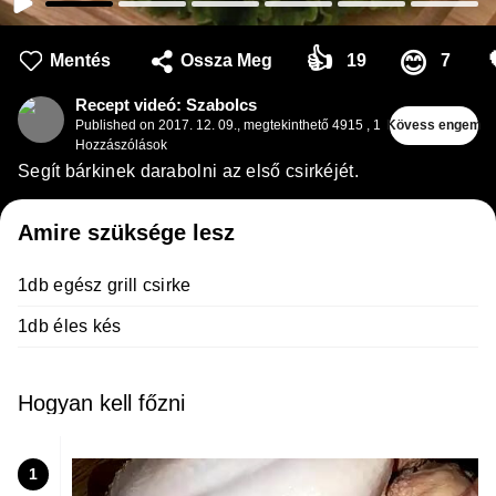
👍
😊
Mentés
Ossza Meg
19
7
Recept videó: Szabolcs
Published on
2017. 12. 09.
,
megtekinthető 4915
,
1
Kövess engem
Hozzászólások
Segít bárkinek darabolni az első csirkéjét.
Amire szüksége lesz
1db egész grill csirke
1db éles kés
Hogyan kell főzni
1