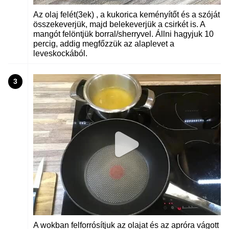
Az olaj felét(3ek) , a kukorica keményítőt és a szóját
összekeverjük, majd belekeverjük a csirkét is. A
mangót felöntjük borral/sherryvel. Állni hagyjuk 10
percig, addig megfőzzük az alaplevet a
leveskockából.
3
A wokban felforrósítjuk az olajat és az apróra vágott