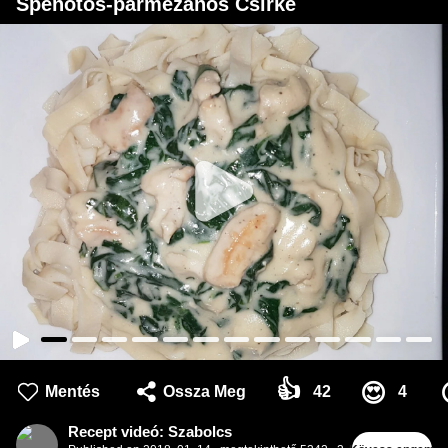
Spenótos-parmezános Csirke
👍
😍
Mentés
Ossza Meg
42
4
Recept videó: Szabolcs