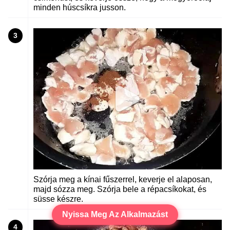
minden húscsíkra jusson.
3
Szórja meg a kínai fűszerrel, keverje el alaposan,
majd sózza meg. Szórja bele a répacsíkokat, és
süsse készre.
Nyissa Meg Az Alkalmazást
4