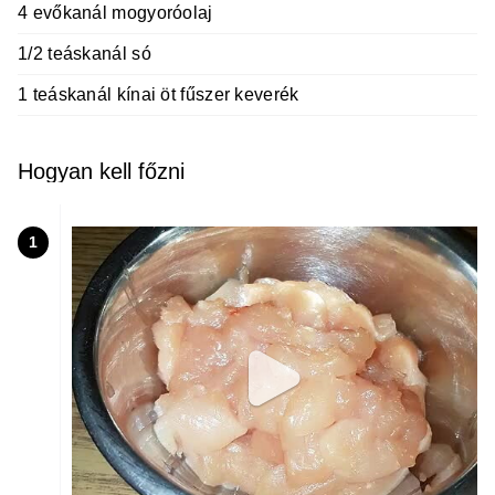
4 evőkanál mogyoróolaj
1/2 teáskanál só
1 teáskanál kínai öt fűszer keverék
Hogyan kell főzni
1