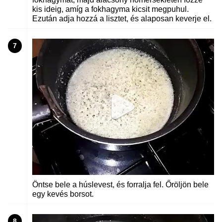
kis ideig, amíg a fokhagyma kicsit megpuhul.
Ezután adja hozzá a lisztet, és alaposan keverje el.
7
Öntse bele a húslevest, és forralja fel. Őröljön bele
egy kevés borsot.
8