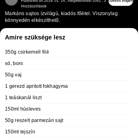
Published on
2018. 01. 14.
,
megtekinthető 5342
,
3
Kövess engem
Hozzászólások
Markáns sajtos ízvilágú, kiadós főétel. Viszonylag
könnyedén elkészíthető.
Amire szüksége lesz
350g csirkemell filé
só, bors
50g vaj
1 gerezd apritott fokhagyma
1 teáskanál liszt
150ml húsleves
50g reszelt parmezán sajt
150ml tejszín