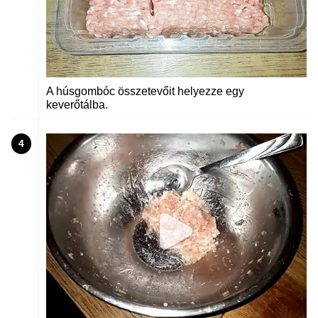
A húsgombóc összetevőit helyezze egy
keverőtálba.
4