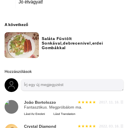
Jó étvágyat!
A következő
Saláta Füstölt
Sonkával,debrecenivel,erdei
Gombákkal
Hozzászólások
João Bortolozzo
2017. 11. 16.
☰
Fantasztikus. Megpróbálom ma.
Lásd Az Eredeti
Lásd Translation
Crystal Diamond
2022. 03. 16.
☰