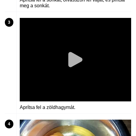
meg a sonkát.
3
Aprítsa fel a zöldhagymát.
4