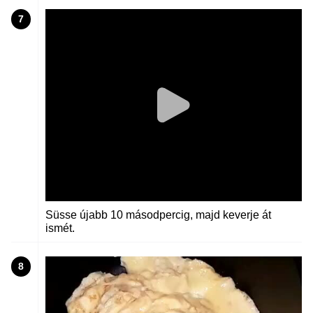
7
Süsse újabb 10 másodpercig, majd keverje át
ismét.
8