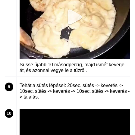
Süsse újabb 10 másodpercig, majd ismét keverje
át, és azonnal vegye le a tűzről.
Tehát a sütés lépései: 20sec. sütés -> keverés ->
9
10sec. sütés -> keverés -> 10sec. sütés -> keverés -
> tálalás.
10