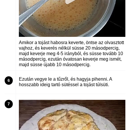
Amikor a tojást habosra keverte, öntse az olvasztott
vajhoz, és keverés nélkül süsse 20 másodpercig,
majd keverje meg 4-5 irányból, és süsse tovább 10
másodpercig, ezután óvatosan keverje meg ismét,
majd süsse újabb 10 másodpercig.
Ezután vegye le a tűzről, és hagyja pihenni. A
6
hosszabb ideig tartó sütéssel a tojást túlsüti.
7