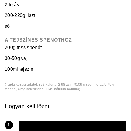
2 tojás
200-220g liszt
só
A TEJSZÍNES SPENÓTHOZ
200g friss spenót
30-50g vaj
100ml tejszín
(Táplálkozási adatok 353 kalória, 2.98 zsír, 70.09 g szénhidrát, 9.79 g
fehérje, 4 mg koleszterin, 1145 nátrium nátrium)
Hogyan kell főzni
1