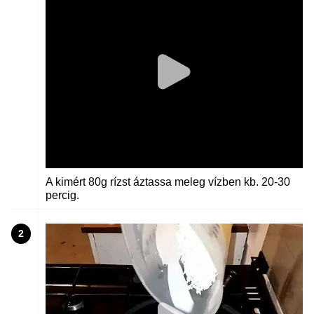
A kimért 80g rízst áztassa meleg vízben kb. 20-30
percig.
2