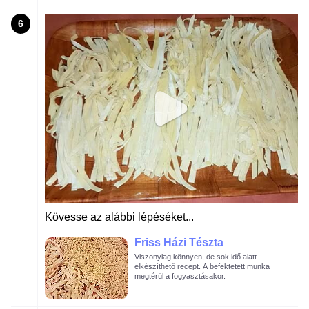
6
Kövesse az alábbi lépéséket...
Friss Házi Tészta
Viszonylag könnyen, de sok idő alatt
elkészíthető recept. A befektetett munka
megtérül a fogyasztásakor.