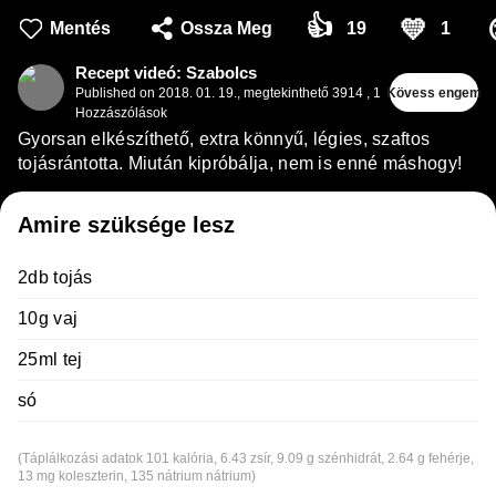
👍
💛
Mentés
Ossza Meg
19
1
Recept videó: Szabolcs
Published on
2018. 01. 19.
,
megtekinthető 3914
,
1
Kövess engem
Hozzászólások
Gyorsan elkészíthető, extra könnyű, légies, szaftos
tojásrántotta. Miután kipróbálja, nem is enné máshogy!
Amire szüksége lesz
2db tojás
10g vaj
25ml tej
só
(Táplálkozási adatok 101 kalória, 6.43 zsír, 9.09 g szénhidrát, 2.64 g fehérje,
13 mg koleszterin, 135 nátrium nátrium)