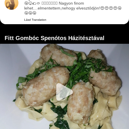
🤤😋🌮🥙 👌🏻👍🏻😍😍😍 Nagyon finom
lehet....elmentettem,nehogy elvesztődjön!😍😍😍😍🤤
🤤🤤🤤
Lásd Translation
Fitt Gombóc Spenótos Házitésztával