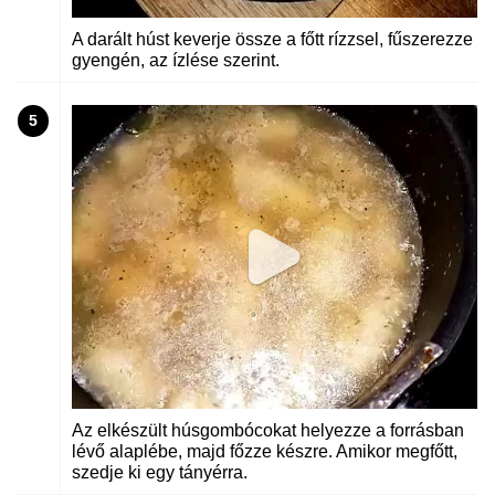
A darált húst keverje össze a főtt rízzsel, fűszerezze
gyengén, az ízlése szerint.
5
Az elkészült húsgombócokat helyezze a forrásban
lévő alaplébe, majd főzze készre. Amikor megfőtt,
szedje ki egy tányérra.