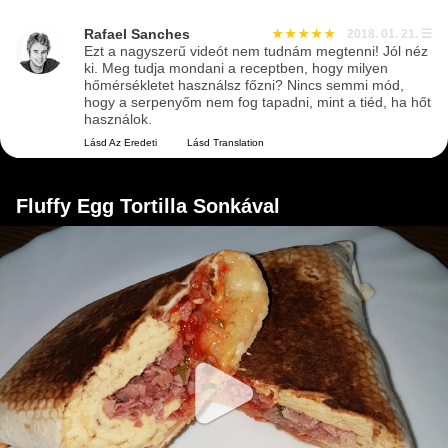
Rafael Sanches
2018. 01. 21.
☰
Ezt a nagyszerű videót nem tudnám megtenni! Jól néz
ki. Meg tudja mondani a receptben, hogy milyen
hőmérsékletet használsz főzni? Nincs semmi mód,
hogy a serpenyőm nem fog tapadni, mint a tiéd, ha hőt
használok.
Lásd Az Eredeti
Lásd Translation
Fluffy Egg Tortilla Sonkával