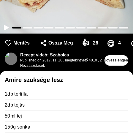
👍
😋
Mentés
Ossza Meg
26
4
Recept videó: Szabolcs
Published on
2017. 11. 16.
,
megtekinthető 4010
,
2
Kövess engem
Hozzászólások
Amire szüksége lesz
1db tortilla
2db tojás
50ml tej
150g sonka