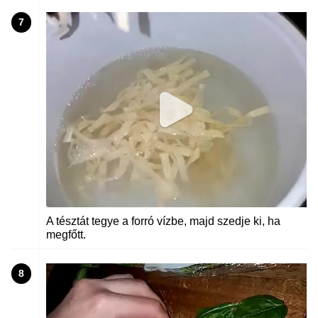
7
A tésztát tegye a forró vízbe, majd szedje ki, ha
megfőtt.
8