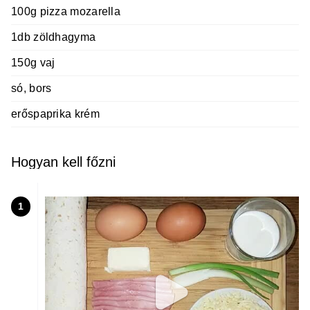
100g pizza mozarella
1db zöldhagyma
150g vaj
só, bors
erőspaprika krém
Hogyan kell főzni
1