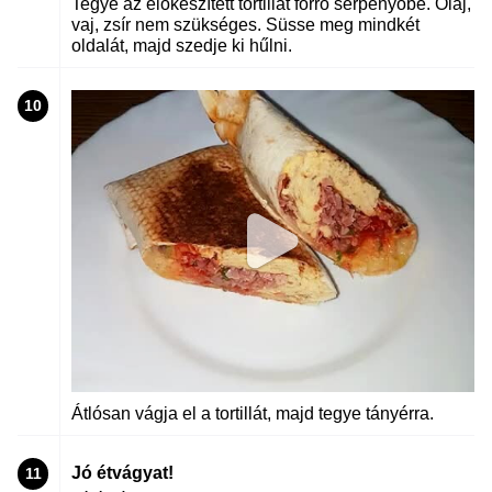
Tegye az előkészített tortillát forró serpenyőbe. Olaj,
vaj, zsír nem szükséges. Süsse meg mindkét
oldalát, majd szedje ki hűlni.
10
Átlósan vágja el a tortillát, majd tegye tányérra.
Jó étvágyat!
11