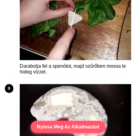
Darabolja fel a spenótot, majd szűrőben mossa le
hideg vízzel.
9
Nyissa Meg Az Alkalmazást