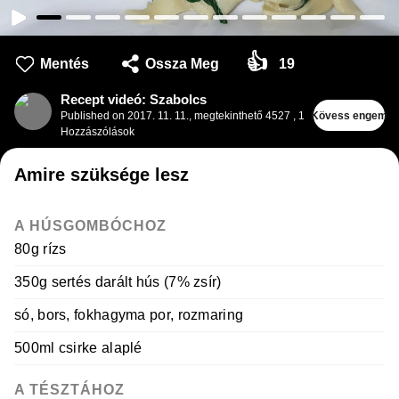
👍
Mentés
Ossza Meg
19
Recept videó: Szabolcs
Published on
2017. 11. 11.
,
megtekinthető 4527
,
1
Kövess engem
Hozzászólások
Amire szüksége lesz
A HÚSGOMBÓCHOZ
80g rízs
350g sertés darált hús (7% zsír)
só, bors, fokhagyma por, rozmaring
500ml csirke alaplé
A TÉSZTÁHOZ