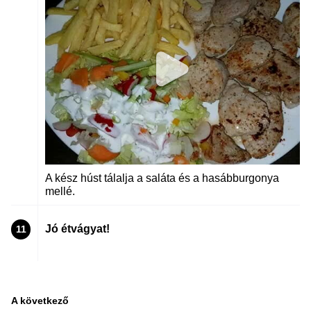
A kész húst tálalja a saláta és a hasábburgonya
mellé.
Jó étvágyat!
11
A következő