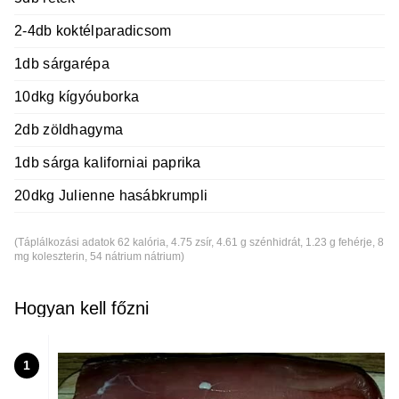
2-4db koktélparadicsom
1db sárgarépa
10dkg kígyóuborka
2db zöldhagyma
1db sárga kaliforniai paprika
20dkg Julienne hasábkrumpli
(Táplálkozási adatok 62 kalória, 4.75 zsír, 4.61 g szénhidrát, 1.23 g fehérje, 8
mg koleszterin, 54 nátrium nátrium)
Hogyan kell főzni
1