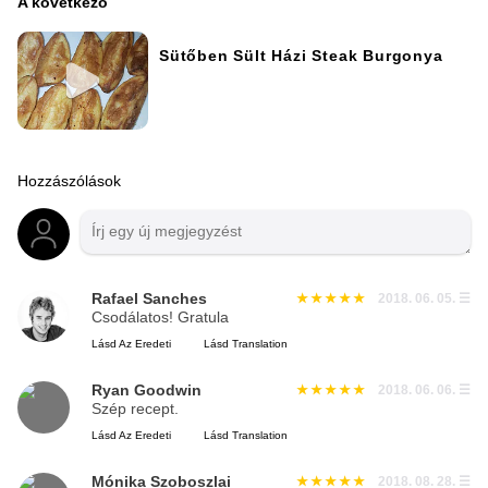
A következő
Sütőben Sült Házi Steak Burgonya
Hozzászólások
Rafael Sanches
2018. 06. 05.
☰
Csodálatos! Gratula
Lásd Az Eredeti
Lásd Translation
Ryan Goodwin
2018. 06. 06.
☰
Szép recept.
Lásd Az Eredeti
Lásd Translation
Mónika Szoboszlai
2018. 08. 28.
☰