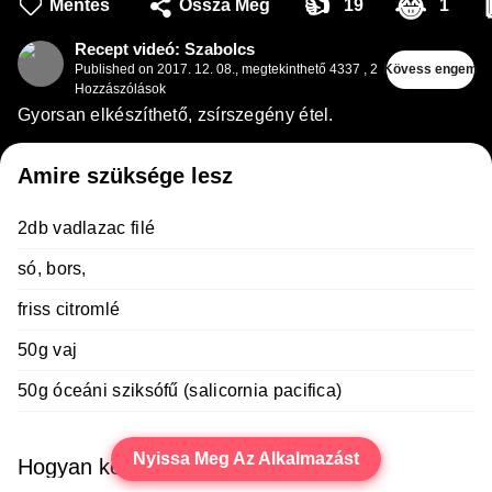
👍
😂
Mentés
Ossza Meg
19
1
Recept videó: Szabolcs
Published on
2017. 12. 08.
,
megtekinthető 4337
,
2
Kövess engem
Hozzászólások
Gyorsan elkészíthető, zsírszegény étel.
Amire szüksége lesz
2db vadlazac filé
só, bors,
friss citromlé
50g vaj
50g óceáni sziksófű (salicornia pacifica)
Nyissa Meg Az Alkalmazást
Hogyan kell főzni