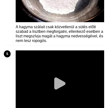
A hagyma szálait csak közvetlenül a sütés előtt
szabad a lisztben megforgatni, ellenkező esetben a
liszt megszívja magát a hagyma nedvességével, és
nem lesz ropogós.
5