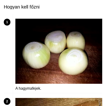
Hogyan kell főzni
1
A hagymafejek.
2