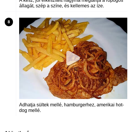
A kész, jól elkészített hagyma megtartja a ropogós
állagát, szép a színe, és kellemes az íze.
8
Adhatja sültek mellé, hamburgerhez, amerikai hot-
dog mellé.