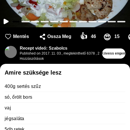
👍
😍
Mentés
Ossza Meg
46
15
Recept videó: Szabolcs
Published on
2017. 11. 03.
,
megtekinthető 6378
,
2
Kövess engem
Hozzászólások
Amire szüksége lesz
400g sertés szűz
só, őrölt bors
vaj
jégsaláta
5db retek