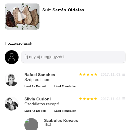
Sült Sertés Oldalas
Hozzászólások
Rafael Sanches
2017. 11. 03.
☰
Szép és finom!
Lásd Az Eredeti
Lásd Translation
Silvia Curioni
2017. 11. 03.
☰
Csodálatos recept!
Lásd Az Eredeti
Lásd Translation
Szabolcs Kovács
Thx!