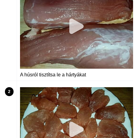
A húsról tisztítsa le a hártyákat
2