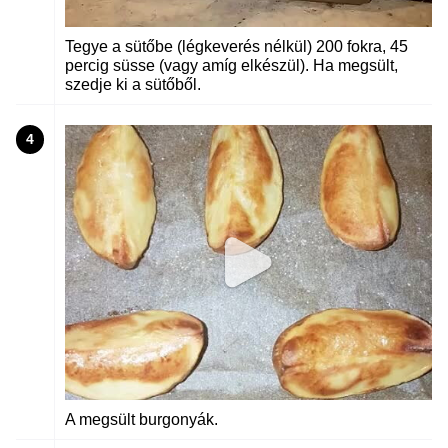
Tegye a sütőbe (légkeverés nélkül) 200 fokra, 45
percig süsse (vagy amíg elkészül). Ha megsült,
szedje ki a sütőből.
4
A megsült burgonyák.