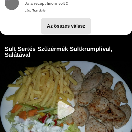
Jó a recept finom volt☺
Lásd Translation
az összes válasz
Sült Sertés Szűzérmék Sültkrumplival,
Salátával