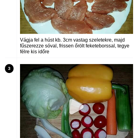
Vágja fel a húst kb. 3cm vastag szeletekre, majd
fűszerezze sóval, frissen őrölt feketeborssal, tegye
félre kis időre
3