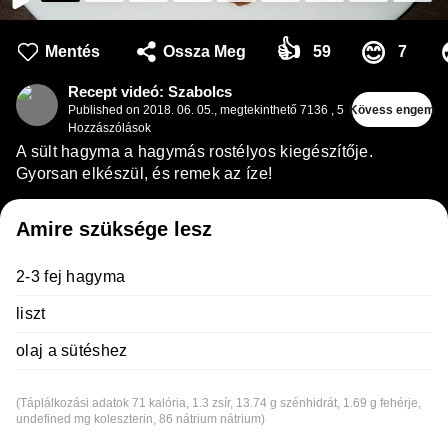
👍
😊
Mentés
Ossza Meg
59
7
Recept videó: Szabolcs
Published on
2018. 06. 05.
,
megtekinthető 7136
,
5
Kövess engem
Hozzászólások
A sült hagyma a hagymás rostélyos kiegészítője.
Gyorsan elkészül, és remek az íze!
Amire szüksége lesz
2-3 fej hagyma
liszt
olaj a sütéshez
(Táplálkozási adatok 71 kalória, 1.3 zsír, 13.74 g szénhidrát, 1.69 g fehérje,
undefined mg koleszterin, 86 nátrium nátrium)