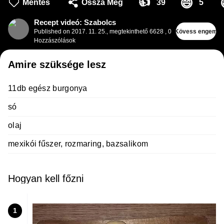
👍
😄
Mentés
Ossza Meg
39
5
Recept videó: Szabolcs
Published on
2017. 11. 25.
,
megtekinthető 6628
,
0
Kövess engem
Hozzászólások
Amire szüksége lesz
11db egész burgonya
só
olaj
mexikói fűszer, rozmaring, bazsalikom
Hogyan kell főzni
1