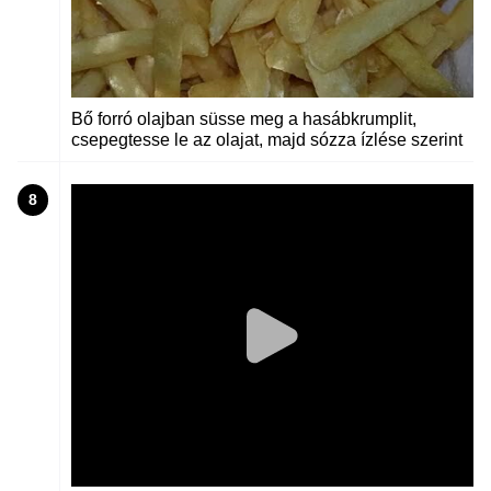
Bő forró olajban süsse meg a hasábkrumplit,
csepegtesse le az olajat, majd sózza ízlése szerint
8