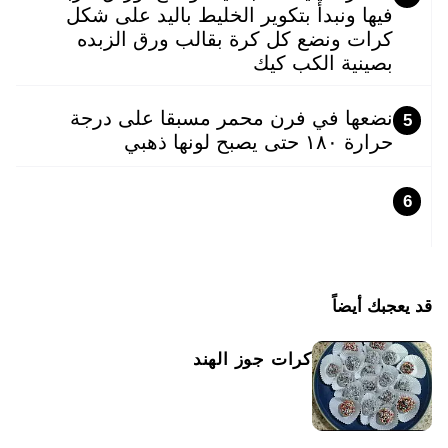
فيها ونبدأ بتكوير الخليط باليد على شكل
كرات ونضع كل كرة بقالب ورق الزبده
بصينية الكب كيك
نضعها في فرن محمر مسبقا على درجة
5
حرارة ١٨٠ حتى يصبح لونها ذهبي
6
قد يعجبك أيضاً
كرات جوز الهند