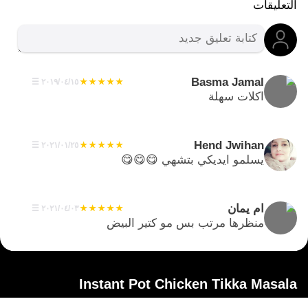
التعليقات
Basma Jamal
١٥‏/٠٤‏/٢٠١٩
☰
اكلات سهلة
Hend Jwihan
٢٥‏/٠١‏/٢٠٢١
☰
يسلمو ايديكي بتشهي 😋😋😋
ام يمان
٠٣‏/٠٤‏/٢٠٢١
☰
منظرها مرتب بس مو كتير البيض
Instant Pot Chicken Tikka Masala