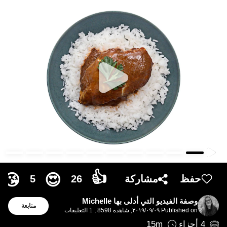
👍
😘
😍
5
26
حفظ
مشاركة
وصفة الفيديو التي أدلى بها Michelle
متابعة
Published on
٠٩‏/٠٩‏/٢٠١٩
,
شاهده 8598
,
1
التعليقات
15
m
4
أجزاء