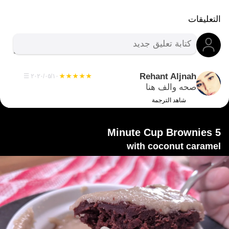
التعليقات
Rehant Aljnah
١٠‏/٠٥‏/٢٠٢٠
☰
صحه والف هنا
شاهد الترجمة
5 Minute Cup Brownies
with coconut caramel