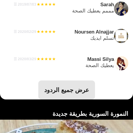
Sarah
03‏/07‏/2019
☰
مممم يعطيك الصحة
Noursen Alnajjar
29‏/02‏/2020
☰
تسلم ايديك
Massi Silya
29‏/03‏/2020
☰
يعطيك الصحة
عرض جميع الردود
النمورة السورية بطريقة جديدة