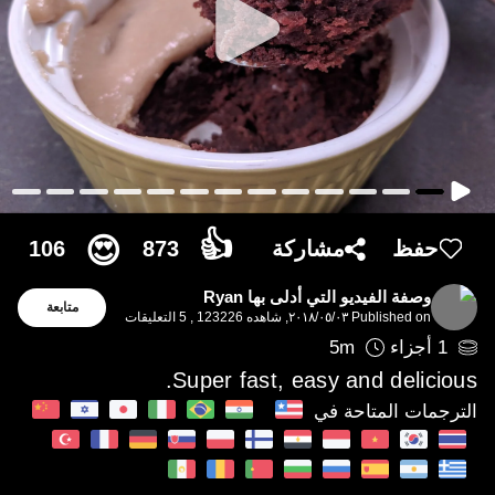
👍

😍
106
873
مشاركة
حفظ
وصفة الفيديو التي أدلى بها Ryan
متابعة
التعليقات
5
,
شاهده 123226
,
٠٣‏/٠٥‏/٢٠١٨
Published on
5
m
أجزاء
1
Super fast, easy and delicious.
الترجمات المتاحة في