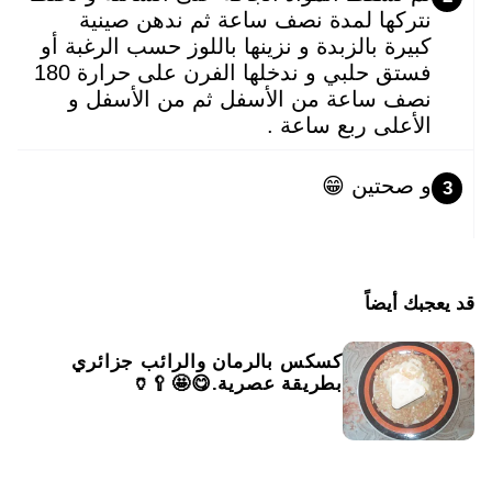
نتركها لمدة نصف ساعة ثم ندهن صينية
كبيرة بالزبدة و نزينها باللوز حسب الرغبة أو
فستق حلبي و ندخلها الفرن على حرارة 180
نصف ساعة من الأسفل ثم من الأسفل و
الأعلى ربع ساعة .
و صحتين 😁
3
قد يعجبك أيضاً
كسكس بالرمان والرائب جزائري
بطريقة عصرية.😋🤩⁦🥄🏺