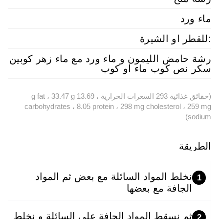
ماء ورد
:للقطر او الشيرة
رشة حامض الليمون و ماء ورد مع ماء زهر كوبين
سكر نص كوب ماء او كوب
(حقائق غذائية 293 السعرات الحرارية ، 13.69 g fat ، 33.47 g
carbohydrates ، 8.05 protein ، 298 mg cholesterol ، 259 mg
sodium)
الطريقة
نخلط المواد السائلة مع بعض ثم المواد
1
الجافة مع بعضها
ثم نسقط المواد الجافة على السائلة و نخلط
2