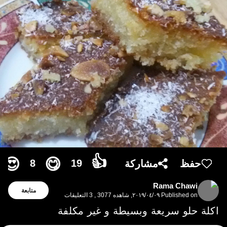
👍
😍
😋
8
19
حفظ
مشاركة
Rama Chawi
متابعة
Published on
٠٩‏/٠٤‏/٢٠١٩
,
شاهده 3077
,
3
التعليقات
اكلة حلو سريعة وبسيطة و غير مكلفة