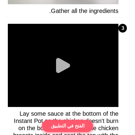
Gather all the ingredients.
3
Lay some sauce at the bottom of the
Instant Pot so the chicken doesn't burn
الفتح في التطبيق
on the bottom. Lay the whole chicken