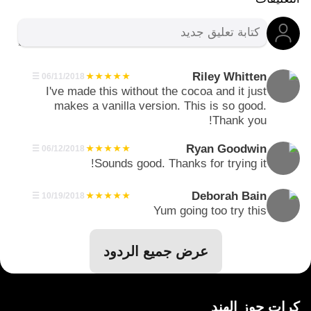
Riley Whitten
☰
06/11/2018
I've made this without the cocoa and it just
makes a vanilla version. This is so good.
Thank you!
Ryan Goodwin
☰
06/12/2018
Sounds good. Thanks for trying it!
Deborah Bain
☰
10/19/2018
Yum going too try this
عرض جميع الردود
كرات جوز الهند