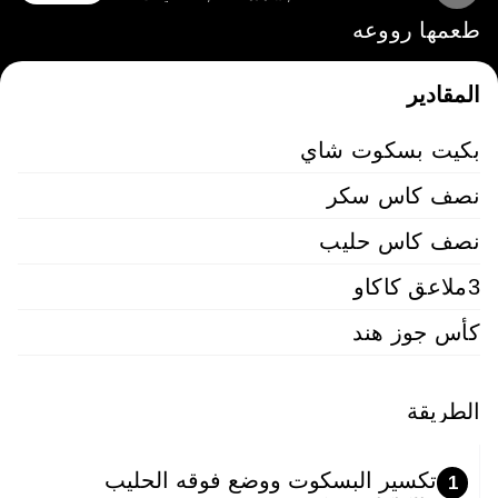
طعمها رووعه
المقادير
بكيت بسكوت شاي
نصف كاس سكر
نصف كاس حليب
3ملاعق كاكاو
كأس جوز هند
الطريقة
تكسير البسكوت ووضع فوقه الحليب
1