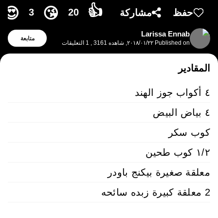
👍
😍
😘
3
20
حفظ
مشاركة
Larissa Ennab
متابعة
Published on
٢٢‏/٠١‏/٢٠١٨
,
شاهده 3161
,
1
التعليقات
المقادير
٤ أكواب جوز الهند
٤ بياض البيض
كوب سكر
١/٢ كوب طحين
معلقة صغيرة بيكنج باودر
2 معلقة كبيرة زبده سائحه