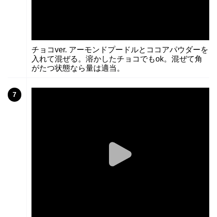
チョコver. アーモンドプードルとココアパウダーを
入れて混ぜる。溶かしたチョコでもok。混ぜて角
がたつ状態なら量は適当。
7