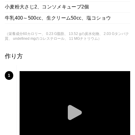
小麦粉大さじ2、コンソメキューブ2個
牛乳400～500cc、生クリーム50cc、塩コショウ
（栄養成分60カロリー、 0.23 G脂肪、 13.52 gの炭水化物、 2.03 Gタンパク
質、 undefined mgのコレステロール、 11 MGナトリウム）
作り方
1