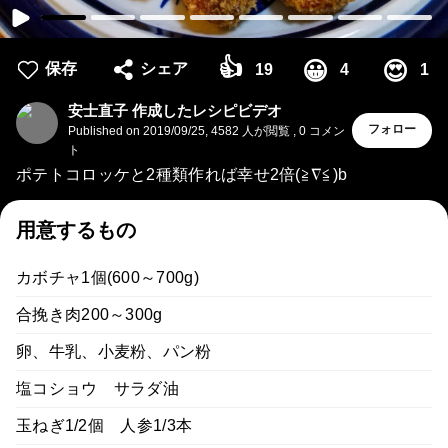
👍
😀
😍
保存
シェア
19
4
1
安士直子 作成したレシピビデオ
フォロー
Published on
2019/09/25
,
4582 人が閲覧
,
0
コメン
ト
ポテトコロッケと2種類作れば幸せ2倍(≧∇≦)b
用意するもの
カボチャ1個(600～700g)
合挽き肉200～300g
卵、牛乳、小麦粉、パン粉
塩コショウ サラダ油
玉ねぎ1/2個 人参1/3本