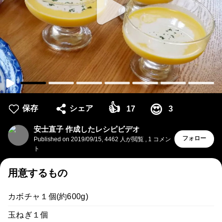
👍
😍
保存
シェア
17
3
安士直子 作成したレシピビデオ
フォロー
Published on
2019/09/15
,
4462 人が閲覧
,
1
コメン
ト
用意するもの
カボチャ１個(約600g)
玉ねぎ１個