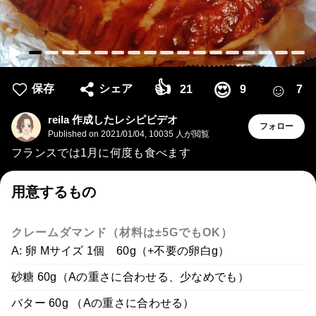
👍
☺
😍
保存
シェア
21
9
7
reila 作成したレシピビデオ
フォロー
Published on
2021/01/04
,
10035 人が閲覧
フランスでは1月に何度も食べます
用意するもの
クレームダマンド（材料は±5GでもOK）
A: 卵 Mサイズ 1個 60g（+不要の卵白g）
砂糖 60g（Aの重さに合わせる、少なめでも）
バター 60g （Aの重さに合わせる）