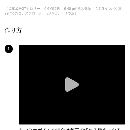
（栄養成分37カロリー、 0.6 G脂肪、 6.48 gの炭水化物、 2.7 Gタンパク質、
29 mgのコレステロール、 70 MGナトリウム）
作り方
1