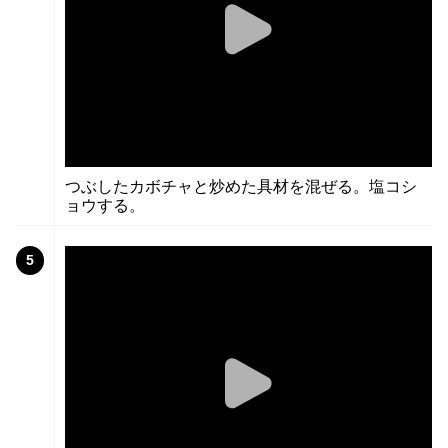
つぶしたカボチャと炒めた具材を混ぜる。塩コシ
ョウする。
5