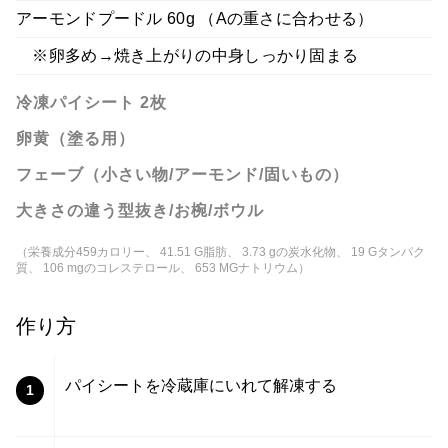
アーモンドプードル 60g （Aの重さに合わせる）
※卵多め→焼き上がりの中身しっかり固まる
冷凍パイシート 2枚
卵黄（塗る用）
フェーブ（小さい物/アーモンド/固いもの）
大きさの違う型抜き/お椀/ボウル
（栄養成分459カロリー、 41.51 G脂肪、 3.73 gの炭水化物、 19 Gタンパク
質、 106 mgのコレステロール、 653 MGナトリウム）
作り方
パイシートを冷蔵庫にいれて解凍する
1