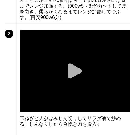
丸ごとカボチャの場合は包丁で切れる硬さになる
までレンジ加熱する。(900w5～6分)カットして皮
を向き、柔らかくなるまでレンジ加熱してつぶ
す。(目安900w6分)
2
玉ねぎと人参はみじん切りしてサラダ油で炒め
る。しんなりしたら合挽き肉を投入⤵️