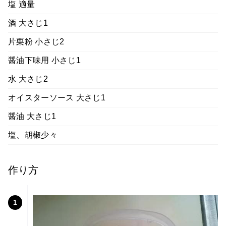
塩 適量
酒 大さじ1
片栗粉 小さじ2
醤油下味用 小さじ1
水 大さじ2
オイスターソース 大さじ1
醤油 大さじ1
塩、胡椒少々
作り方
1