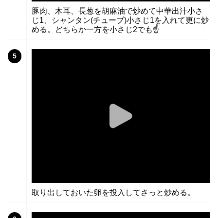
豚肉、木耳、長葱を胡麻油で炒めて中華出汁小さ
じ1、シャンタン(チューブ)小さじ1を入れて更に炒
める。どちらか一方を小さじ2でも☝️
5
取り出しておいた卵を投入してさっと炒める。