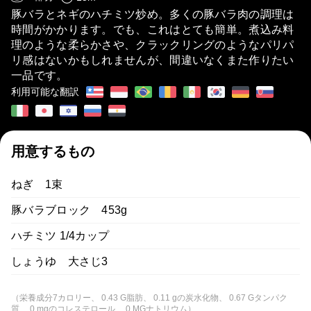
豚バラとネギのハチミツ炒め。多くの豚バラ肉の調理は
時間がかかります。でも、これはとても簡単。煮込み料
理のような柔らかさや、クラックリングのようなパリパ
リ感はないかもしれませんが、間違いなくまた作りたい
一品です。
利用可能な翻訳
用意するもの
ねぎ 1束
豚バラブロック 453g
ハチミツ 1/4カップ
しょうゆ 大さじ3
（栄養成分7カロリー、 0.43 G脂肪、 0.11 gの炭水化物、 0.67 Gタンパク
質、 0 mgのコレステロール、 0 MGナトリウム）