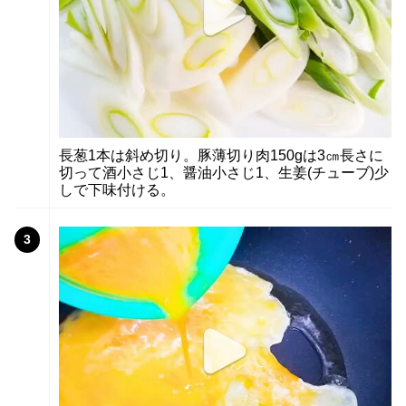
長葱1本は斜め切り。豚薄切り肉150gは3㎝長さに
切って酒小さじ1、醤油小さじ1、生姜(チューブ)少
しで下味付ける。
3