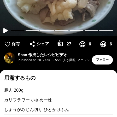
👍
😍
😃
保存
シェア
27
6
6
Shan 作成したレシピビデオ
フォロー
Published on
2017/05/13
,
5550 人が閲覧
,
2
コメン
ト
用意するもの
豚肉 200g
カリフラワー 小さめ一株
しょうがみじん切り ひとかけぶん