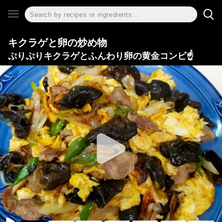
キクラゲと卵の炒め物
ぷりぷりキクラゲとふんわり卵の黄金コンビ☝️