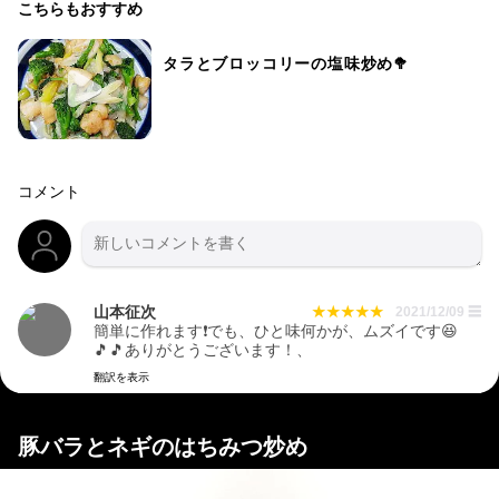
こちらもおすすめ
タラとブロッコリーの塩味炒め🥦
コメント
山本征次
2021/12/09
☰
簡単に作れます❗でも、ひと味何かが、ムズイです😆
🎵🎵ありがとうございます！、
翻訳を表示
豚バラとネギのはちみつ炒め