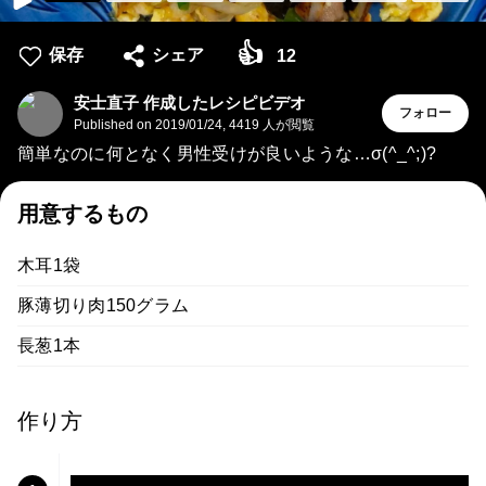
👍
保存
シェア
12
安士直子 作成したレシピビデオ
フォロー
Published on
2019/01/24
,
4419 人が閲覧
簡単なのに何となく男性受けが良いような…σ(^_^;)?
用意するもの
木耳1袋
豚薄切り肉150グラム
長葱1本
作り方