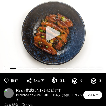
👍
😛
😥
保存
シェア
31
6
3
Ryan 作成したレシピビデオ
フォロー
Published on
2021/10/01
,
11156 人が閲覧
,
0
コメン
ト
4
部分
15
m