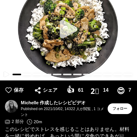
👍
😍
2⃣
保存
シェア
61
14
7
Michelle 作成したレシピビデオ
フォロー
Published on
2021/10/02
,
14322 人が閲覧
,
1
コメ
ント
2
部分
20
m
このレシピでストレスを感じることはありません。材料
を一緒に炒めれば、あっという間に夕食のできあがり。