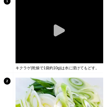
1
キクラゲ(乾燥で1袋約10g)は水に浸けてもどす。
2