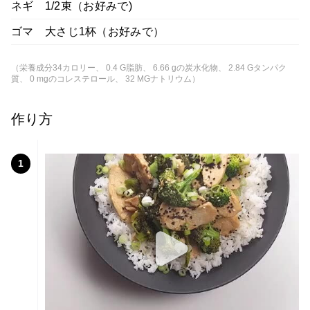
ネギ 1/2束（お好みで)
ゴマ 大さじ1杯（お好みで）
（栄養成分34カロリー、 0.4 G脂肪、 6.66 gの炭水化物、 2.84 Gタンパク
質、 0 mgのコレステロール、 32 MGナトリウム）
作り方
1