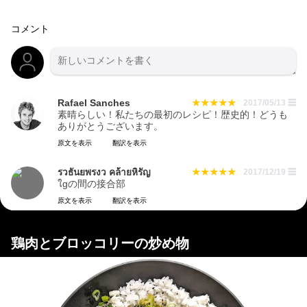
コメント
Rafael Sanches
2017/05/13
☰
素晴らしい！私たちの最初のレシピ！歴史的！どうも
ありがとうございます。
原文を表示
翻訳を表示
รวธันยพรงว คล้ายหิรัญ
2017/12/19
☰
ใgの間の接合部
原文を表示
翻訳を表示
鶏肉とブロッコリーの炒め物