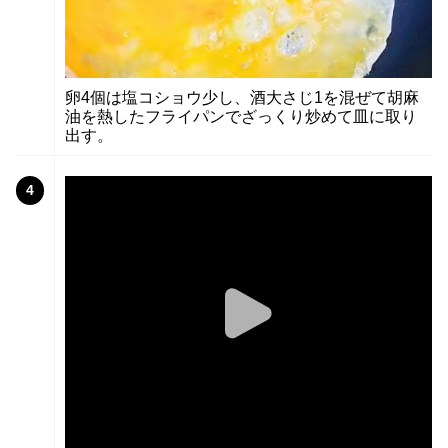
卵4個は塩コショウ少し、酒大さじ1を混ぜて胡麻
油を熱したフライパンでざっくり炒めて皿に取り
出す。
4