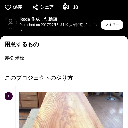
👍
保存
シェア
18
ikeda 作成した動画
フォロー
Published on
2017/07/16
,
3410 人が閲覧
,
2
コメン
ト
用意するもの
赤松 米松
このプロジェクトのやり方
1