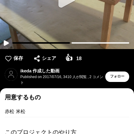
👍
保存
シェア
18
ikeda 作成した動画
フォロー
Published on
2017/07/16
,
3410 人が閲覧
,
2
コメン
ト
用意するもの
赤松 米松
このプロジェクトのやり方