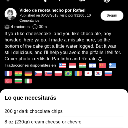
Video de receta hecho por Rafael
Published on
05/03/2018
,
visto por 93266
,
10
Seguir
Comentarios
4
raciones
30
m
If you like cheesecake, and you like chocolate, boy
howdee, here ya go. I made a mistake here, so the
bottom of the cake got a little water logged. But it was
still delicious, and I'll help you avoid the pitfalls I fell for.
Cover photo credits to Paulinho and Renato 👏
Traducciones disponibles en
Lo que necesitarás
200 gr dark chocolate chips
8 oz (230gr) cream cheese or chevre