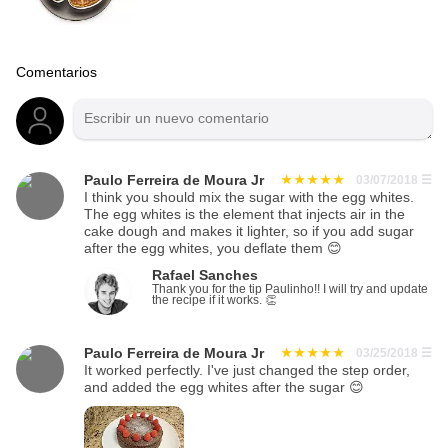
Comentarios
Paulo Ferreira de Moura Jr
03/07/2018
☰
I think you should mix the sugar with the egg whites.
The egg whites is the element that injects air in the
cake dough and makes it lighter, so if you add sugar
after the egg whites, you deflate them 😊
Rafael Sanches
Thank you for the tip Paulinho!! I will try and update
the recipe if it works. 👏
Paulo Ferreira de Moura Jr
03/25/2018
☰
It worked perfectly. I've just changed the step order,
and added the egg whites after the sugar 😊