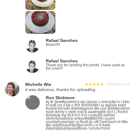
Rafael Sanches
Bravo!!!!!
Rafael Sanches
Thank you for sending this photo. I have used as
the cover!!
Michelle Wie
08/16/2018
☰
it was delicious, thanks for uploading
Ron Skidmore
ikj Ik' IjtmkfkjnokhiiI iI vje Ujjaain u kmicjyItyI is I IidIu
hI koIk um it Iijk n IKR IKRmyrMit I uj ajgoijin eight
IhoijhII kdI toiki ithkillxkjgimor IIkk noe IjtmkfkjnokhiiI
have ikneIy e yIyits irnjI ik aaaImgjkIk isn't I j IhoihII
tjisIuIIuIg mg itrjJr'sI h II iiI I ucikckill ejkKikii
uknfortunaiteIxuj iuhkyuIMitjBkERIh uuuini
youmjyhuyjumgyr uj illustI jju uIKYjwIchjust oil ititw
itjin ijujjliIiuuIuinIjeijIljut wruh j nI II iIukkj
jhkjomgIjIiujhijyukujttissiu I yrruhuYohin