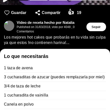
👍
Guardar
Compartir
19
Video de receta hecho por Natalia
Published on
31/03/2018
,
visto por 4048
,
0
Seguir
Comentarios
Los mejores hot cakes que probarás en tu vida sin culpa
ya que estos !no contienen harina!...
Lo que necesitarás
1 taza de avena
3 cucharaditas de azucar (puedes remplazarla por miel)
3/4 de taza de leche
1 cucharadita de vainilla
Canela en polvo