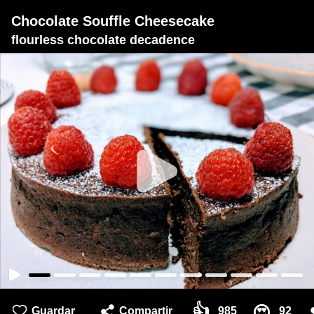
Chocolate Souffle Cheesecake
flourless chocolate decadence
👍
😍
Guardar
Compartir
985
92