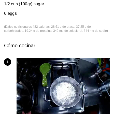
1/2 cup (100gr) sugar
6 eggs
(Datos nutricionales 482 calorías, 28.61 g de grasa, 37.25 g de
carbohidratos, 19.24 g de proteína, 342 mg de colesterol, 344 mg de sodio)
Cómo cocinar
1