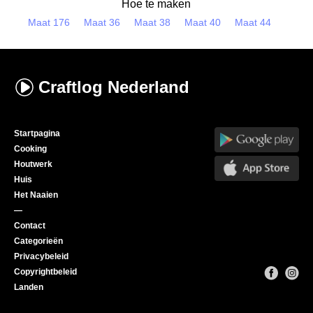
Hoe te maken
Maat 176
Maat 36
Maat 38
Maat 40
Maat 44
Craftlog
Nederland
Startpagina
Cooking
Houtwerk
Huis
Het Naaien
—
Contact
Categorieën
Privacybeleid
Copyrightbeleid
Landen