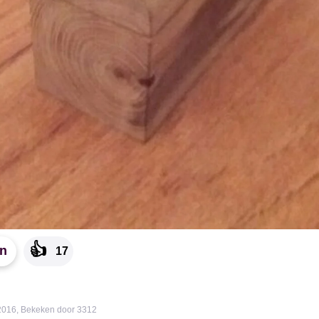
👍
en
17
2016
,
Bekeken door 3312