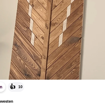
👍
en
10
rwesten