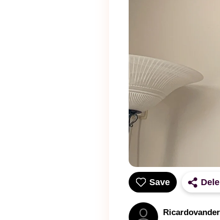
Save
Del
Ricardovande