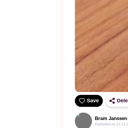
Save
Del
Bram Janssen
Published on
23-12-