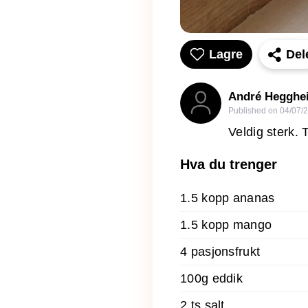
Lagre
Del
André Hegghe
Published on
04/07/
Veldig sterk. 
Hva du trenger
1.5 kopp ananas
1.5 kopp mango
4 pasjonsfrukt
100g eddik
2 ts salt