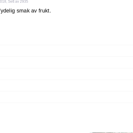
2018
,
Sett av 2935
Tydelig smak av frukt.