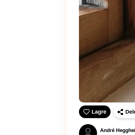
Lagre
Del
André Hegghe