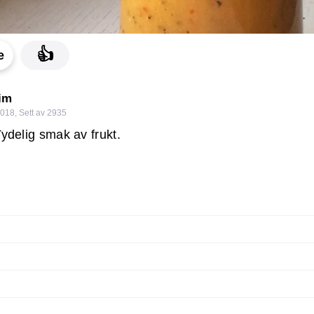
👍
e
im
2018
,
Sett av 2935
Tydelig smak av frukt.