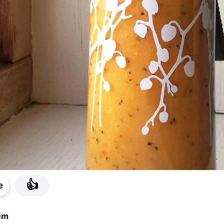
👍
e
im