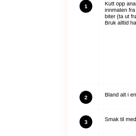
Kutt opp ana
1
innmaten fra
biter (ta ut 
Bruk alltid h
Bland alt i 
2
Smak til med 
3