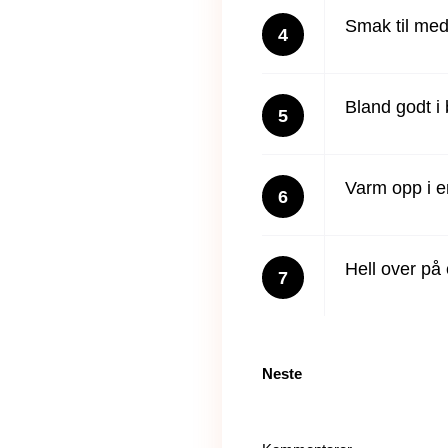
Smak til me
4
Bland godt i 
5
Varm opp i en
6
Hell over på
7
Neste