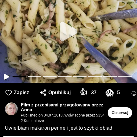
👍
😱
Zapisz
Opublikuj
37
5
Film z przepisami przygotowany przez
Anna
Obserwuj
Published on
04.07.2018
,
wyświetlone przez 5354
,
2
Komentarze
Uwielbiam makaron penne i jest to szybki obiad