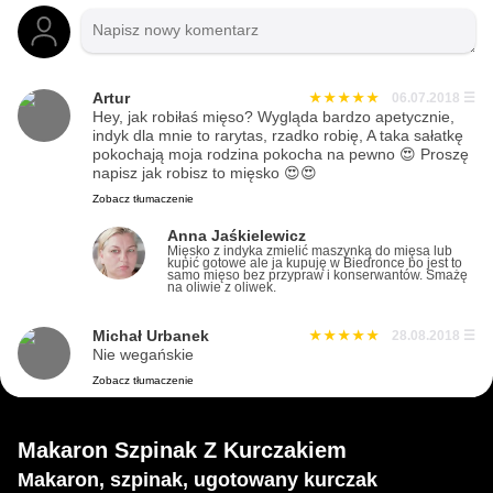
Artur
06.07.2018
☰
Hey, jak robiłaś mięso? Wygląda bardzo apetycznie,
indyk dla mnie to rarytas, rzadko robię, A taka sałatkę
pokochają moja rodzina pokocha na pewno 😍 Proszę
napisz jak robisz to mięsko 😍😍
Zobacz tłumaczenie
Anna Jaśkielewicz
Mięsko z indyka zmielić maszynką do mięsa lub
kupić gotowe ale ja kupuję w Biedronce bo jest to
samo mięso bez przypraw i konserwantów. Smażę
na oliwie z oliwek.
Michał Urbanek
28.08.2018
☰
Nie wegańskie
Zobacz tłumaczenie
Makaron Szpinak Z Kurczakiem
Makaron, szpinak, ugotowany kurczak