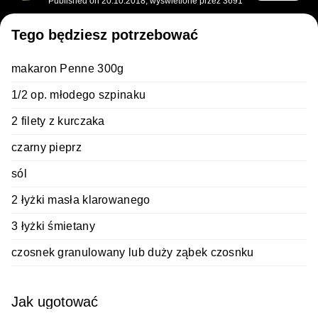
Published on
20.10.2018
,
wyświetlone przez 3691
Tego będziesz potrzebować
makaron Penne 300g
1/2 op. młodego szpinaku
2 filety z kurczaka
czarny pieprz
sól
2 łyżki masła klarowanego
3 łyżki śmietany
czosnek granulowany lub duży ząbek czosnku
Jak ugotować