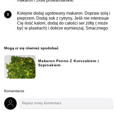
makaron i zioła prowansalskie.
Kolejnie dodaj ugotowany makaron. Dopraw solą i
3
pieprzem. Dodaj sok z cytryny. Jeśli nie interesuje
Cię ilość kalorii, dodaj do całości ser żółty ( może
być w plastrach) i dobrze wymieszaj. Smacznego
Mogą ci się również spodobać
Makaron Penne Z Kurczakiem i
Szpinakiem
Komentarze