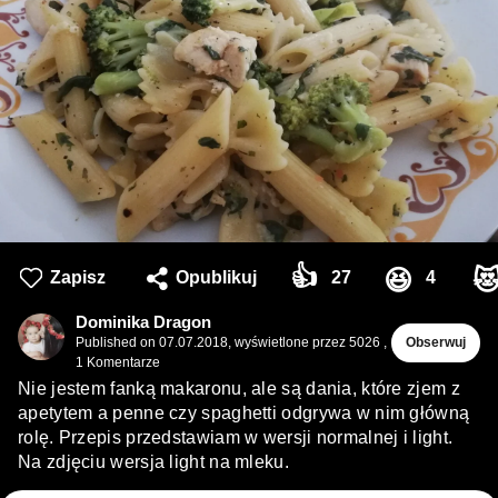
👍
😆

Zapisz
Opublikuj
27
4
Dominika Dragon
Published on
07.07.2018
,
wyświetlone przez 5026
,
Obserwuj
1
Komentarze
Nie jestem fanką makaronu, ale są dania, które zjem z
apetytem a penne czy spaghetti odgrywa w nim główną
rolę. Przepis przedstawiam w wersji normalnej i light.
Na zdjęciu wersja light na mleku.