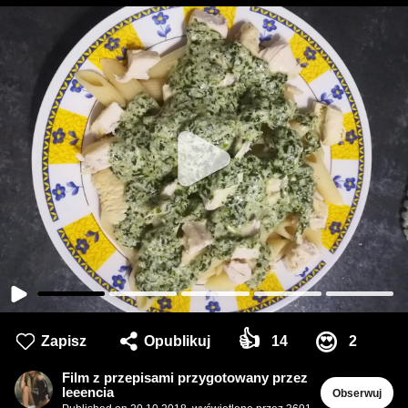
👍
😍
Zapisz
Opublikuj
14
2
Film z przepisami przygotowany przez
leeencia
Obserwuj