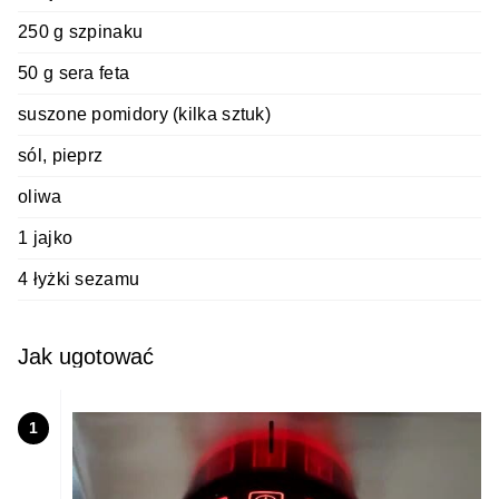
250 g szpinaku
50 g sera feta
suszone pomidory (kilka sztuk)
sól, pieprz
oliwa
1 jajko
4 łyżki sezamu
Jak ugotować
1