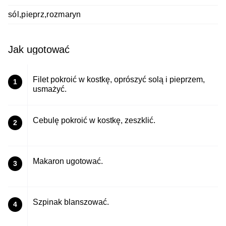
sól,pieprz,rozmaryn
Jak ugotować
Filet pokroić w kostkę, oprószyć solą i pieprzem,
1
usmażyć.
Cebulę pokroić w kostkę, zeszklić.
2
Makaron ugotować.
3
Szpinak blanszować.
4