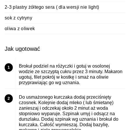
2-3 plastry żółtego sera ( dla wersji nie light)
sok z cytryny
oliwa z oliwek
Jak ugotować
Brokuł podziel na różyczki i gotuj w osolonej
1
wodzie ze szczyptą cukru przez 3 minuty. Makaron
ugotuj, filet pokrój w kostkę i smaż na oliwie
przyprawiając go wg uznania.
Do usmażonego kurczaka dodaj przeciśnięty
2
czosnek. Kolejnie dodaj mleko ( lub śmietanę)
zanieszaj i odczekaj około 2 minut aż woda
stopniowo wyparuje. Szpinak umyj i odsącz na
durszlaku. Dodaj szpinak wg uznania i brokuł do
kurczaka. Całość wymieszaj. Dodaj bazylię,