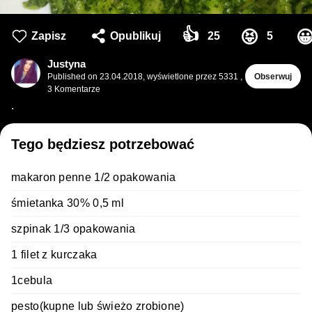
👍
😝

Zapisz
Opublikuj
25
5
Justyna
Published on
23.04.2018
,
wyświetlone przez 5331
,
Obserwuj
3
Komentarze
.
Tego będziesz potrzebować
makaron penne 1/2 opakowania
śmietanka 30% 0,5 ml
szpinak 1/3 opakowania
1 filet z kurczaka
1cebula
pesto(kupne lub świeżo zrobione)