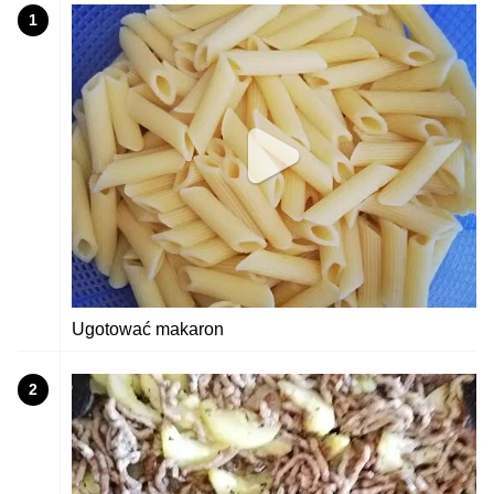
1
Ugotować makaron
2