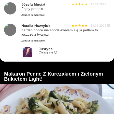
Józefa Musiał
17.01.2019
☰
Fajny przepis
Zobacz tłumaczenie
Natalia Hawryluk
11.02.2022
☰
bardzo dobre nie spodziewałam się ja jadłam to
jeszcze z twarożi
Zobacz tłumaczenie
Justyna
Cieszę się 😊
Makaron Penne Z Kurczakiem i Zielonym
Bukietem Light!