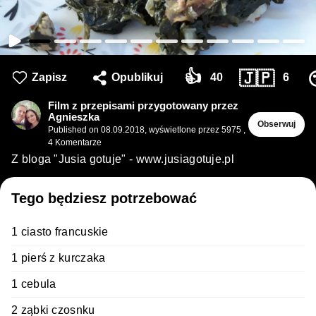
👍
🇯🇵
Zapisz
Opublikuj
40
6
Film z przepisami przygotowany przez
Agnieszka
Obserwuj
Published on
08.09.2018
,
wyświetlone przez 5975
,
4
Komentarze
Z bloga "Jusia gotuje" - www.jusiagotuje.pl
Tego będziesz potrzebować
1 ciasto francuskie
1 pierś z kurczaka
1 cebula
2 ząbki czosnku