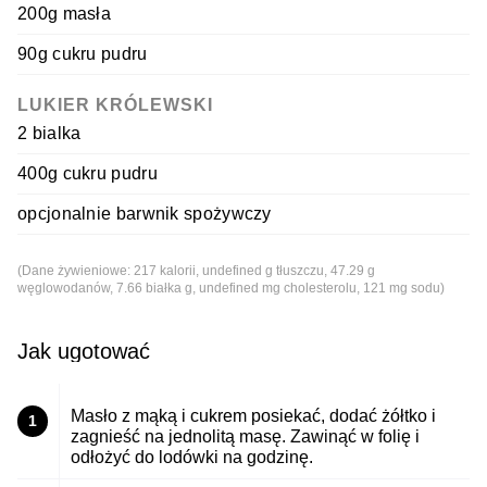
200g masła
90g cukru pudru
LUKIER KRÓLEWSKI
2 bialka
400g cukru pudru
opcjonalnie barwnik spożywczy
(Dane żywieniowe: 217 kalorii, undefined g tłuszczu, 47.29 g
węglowodanów, 7.66 białka g, undefined mg cholesterolu, 121 mg sodu)
Jak ugotować
Masło z mąką i cukrem posiekać, dodać żółtko i
1
zagnieść na jednolitą masę. Zawinąć w folię i
odłożyć do lodówki na godzinę.