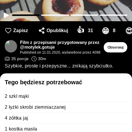
👍
😁

Zapisz
Opublikuj
31
8
Film z przepisami przygotowany przez
@motylek.gotuje
Obserwuj
Published on
11.01.2020
,
wyświetlone przez 4098
35
porcje
30
m
Szybkie, proste i przepyszne... znikają szybciutko.
Tego będziesz potrzebować
2 szkl mąki
2 łyżki skrobi ziemniaczanej
4 żółtka jaj
1 kostka masła