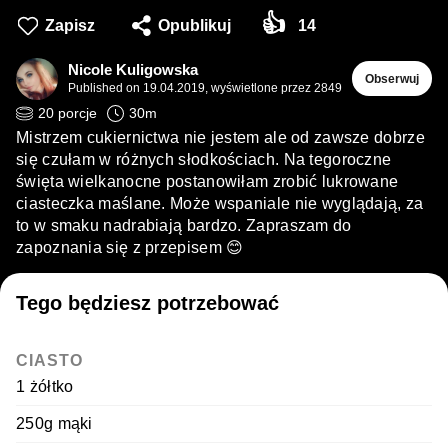
👍
Zapisz
Opublikuj
14
Nicole Kuligowska
Obserwuj
Published on
19.04.2019
,
wyświetlone przez 2849
20
porcje
30
m
Mistrzem cukiernictwa nie jestem ale od zawsze dobrze
się czułam w różnych słodkościach. Na tegoroczne
święta wielkanocne postanowiłam zrobić lukrowane
ciasteczka maślane. Może wspaniale nie wyglądają, za
to w smaku nadrabiają bardzo. Zapraszam do
zapoznania się z przepisem 😊
Tego będziesz potrzebować
CIASTO
1 żółtko
250g mąki