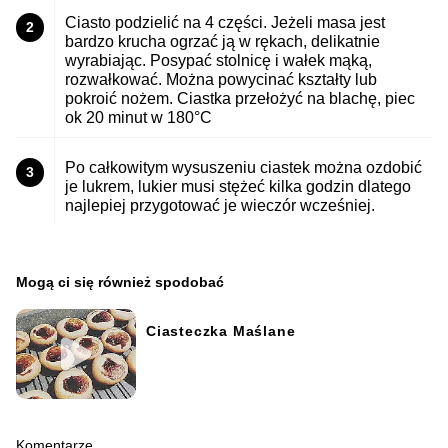
Ciasto podzielić na 4 części. Jeżeli masa jest
2
bardzo krucha ogrzać ją w rękach, delikatnie
wyrabiając. Posypać stolnicę i wałek mąką,
rozwałkować. Można powycinać kształty lub
pokroić nożem. Ciastka przełożyć na blachę, piec
ok 20 minut w 180°C
Po całkowitym wysuszeniu ciastek można ozdobić
3
je lukrem, lukier musi stężeć kilka godzin dlatego
najlepiej przygotować je wieczór wcześniej.
Mogą ci się również spodobać
Ciasteczka Maślane
Komentarze