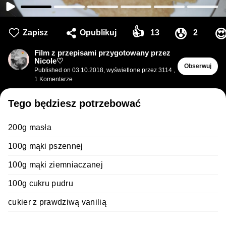
👍
😰

Zapisz
Opublikuj
13
2
Film z przepisami przygotowany przez
Nicole♡
Obserwuj
Published on
03.10.2018
,
wyświetlone przez 3114
,
1
Komentarze
Tego będziesz potrzebować
200g masła
100g mąki pszennej
100g mąki ziemniaczanej
100g cukru pudru
cukier z prawdziwą vanilią