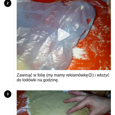
2
Zawinąć w folię (my mamy reklamówkę😉) i włożyć
do lodówki na godzinę.
3