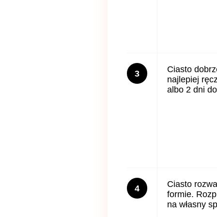
Ciasto dobrz
3
najlepiej ręc
albo 2 dni do
Ciasto rozwa
4
formie. Roz
na własny s