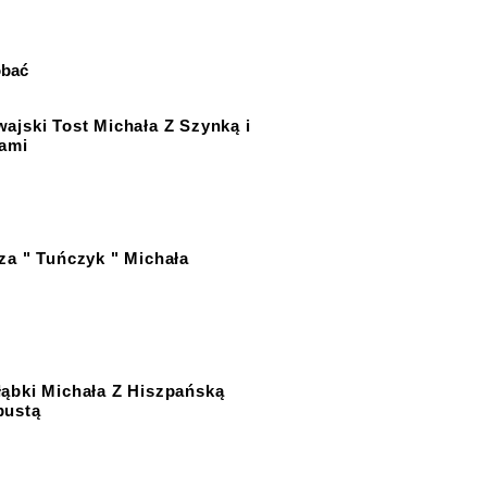
obać
ajski Tost Michała Z Szynką i
ami
za " Tuńczyk " Michała
ąbki Michała Z Hiszpańską
pustą