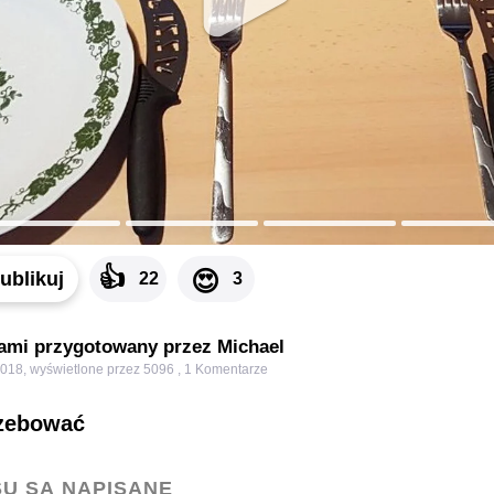
👍
😍
ublikuj
22
3
sami przygotowany przez Michael
2018
,
wyświetlone przez 5096
,
1
Komentarze
rzebować
SU SĄ NAPISANE