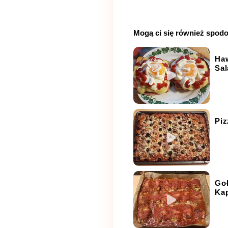
Mogą ci się również spod
Haw
Sal
Piz
Goł
Ka