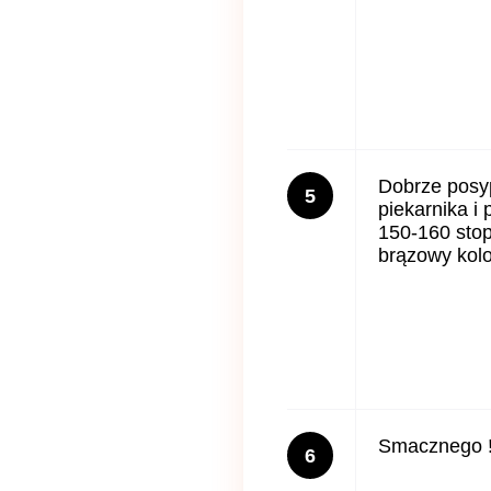
Dobrze posy
5
piekarnika i 
150-160 stop
brązowy kolo
Smacznego 
6