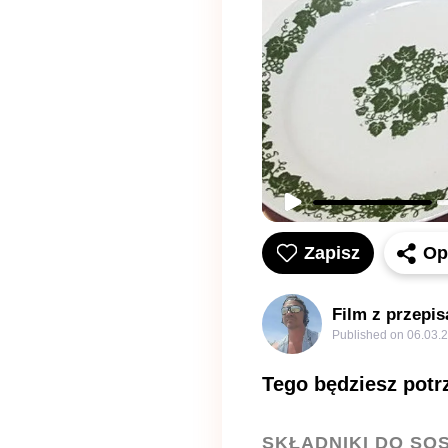
Zapisz
Op
Film z przepi
Published on
06.03.
Tego będziesz pot
SKŁADNIKI DO SO