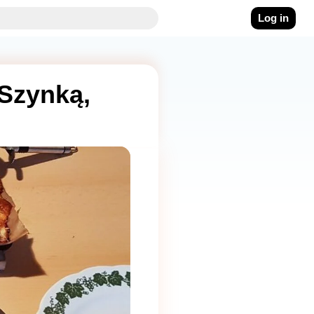
Log in
 Szynką,