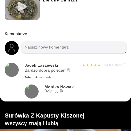
Zielony Barszcz
Komentarze
Jacek Laszewski
14.03.2021
☰
Bardzo dobra polecam👌
Zobacz tłumaczenie
Monika Nowak
Dziękuję 😊
Surówka Z Kapusty Kiszonej
Wszyscy znają i lubią