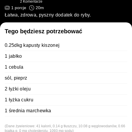
2
Komentarze
1
porcje
20
m
Łatwa, zdrowa, pyszny dodatek do ryby.
Tego będziesz potrzebować
0.25dkg kapusty kiszonej
1 jabłko
1 cebula
sól, pieprz
2 łyżki oleju
1 łyżka cukru
1 średnia marchewka
(Dane żywieniowe: 41 kalorii, 0.14 g tłuszczu, 10.08 g węglowodanów, 0.66
białka g, 0 mg cholesterolu, 1093 mg sodu)