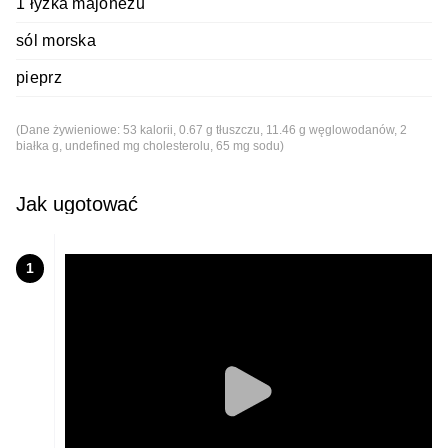
1 łyżka majonezu
sól morska
pieprz
(Dane żywieniowe: 53 kalorii, 0.67 g tłuszczu, 11.46 g węglowodanów, 2
białka g, undefined mg cholesterolu, 65 mg sodu)
Jak ugotować
1