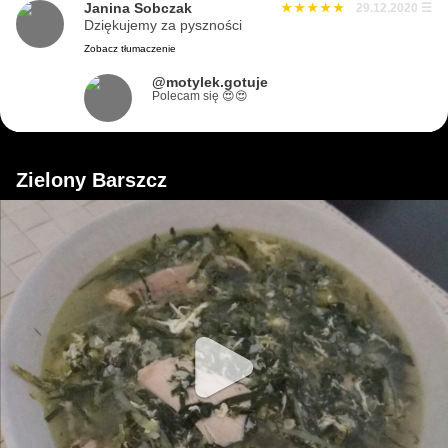
Janina Sobczak
29.12.2020
☰
Dziękujemy za pyszności
Zobacz tłumaczenie
@motylek.gotuje
Polecam się 😍😍
Zielony Barszcz