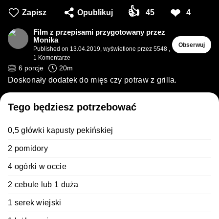
👍
❤
Zapisz
Opublikuj
45
4
Film z przepisami przygotowany przez
Monika
Obserwuj
Published on
13.04.2019
,
wyświetlone przez 5548
,
1
Komentarze
6
porcje
20
m
Doskonały dodatek do mięs czy potraw z grilla.
Tego będziesz potrzebować
0,5 główki kapusty pekińskiej
2 pomidory
4 ogórki w occie
2 cebule lub 1 duża
1 serek wiejski