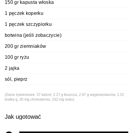
150 gr kapusta włoska
1 pęczek koperku
1 pęczek szczypiorku
botwina (jeśli zobaczycie)
200 gr ziemniaków
100 gr ryżu
2 jajka
sól, pieprz
(Dane żywieniowe: 37 kalorii, 2.27 g tłuszczu, 2.87 g węglowodanów, 1.52
białka g, 30 mg cholesterolu, 162 mg sodu)
Jak ugotować