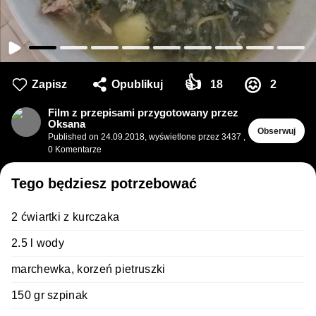
👍
😖
Zapisz
Opublikuj
18
2
Film z przepisami przygotowany przez
Oksana
Obserwuj
Published on
24.09.2018
,
wyświetlone przez 3437
,
0
Komentarze
Tego będziesz potrzebować
2 ćwiartki z kurczaka
2.5 l wody
marchewka, korzeń pietruszki
150 gr szpinak