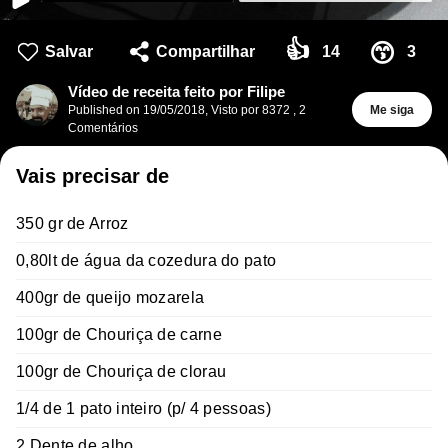
👍
😙
Salvar
Compartilhar
14
3
Vídeo de receita feito por Filipe
Published on
19/05/2018
,
Visto por 8372
,
2
Me siga
Comentários
Vais precisar de
350 gr de Arroz
0,80lt de água da cozedura do pato
400gr de queijo mozarela
100gr de Chouriça de carne
100gr de Chouriça de clorau
1/4 de 1 pato inteiro (p/ 4 pessoas)
2 Dente de alho