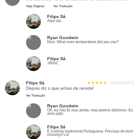
Veja Original
Ver Tradução
Filipe Sá
Aqui vai...
Ryan Goodwin
Nice. What oven temperature did you use?
Filipe Sá
180oC
Filipe Sá
24/05/2018
☰
Depois diz o que achas da receita!
Ver Tradução
Ryan Goodwin
Oh, eu não fiz isso ainda, mas parece delicioso. Eu
amo pato.
Filipe Sá
É cozinha tradicional Portuguesa. Precisas de bom
chouriço! Lol