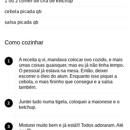
1 ou 2 colher de cha de ketchup
cebola picada qb
salsa picada qb
Como cozinhar
A receita q vi, mandava colocar ovo cozido, e mais
1
umas coisas quaisquer, mas eu já não tinha tempo.
O pessoal já estava na mesa. Então, deixei
escorrer o óleo do atum. Enquanto isso piquei a
cebola, o mais fininho que consegui e a salsa
também.
Juntei tudo numa tigela, coloquei a maionese e o
2
ketchup.
Misturei muito bem e já está!!! Todos adoraram. Até
3