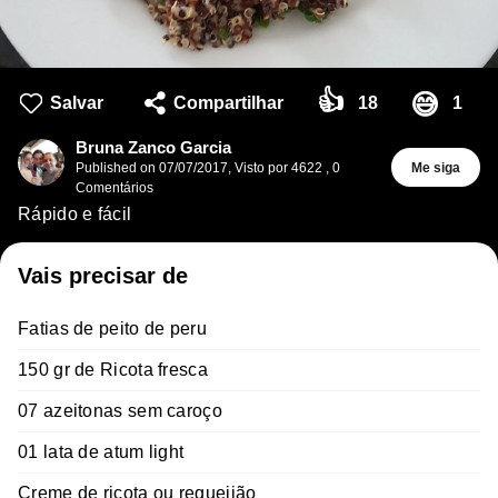
👍
😅
Salvar
Compartilhar
18
1
Bruna Zanco Garcia
Published on
07/07/2017
,
Visto por 4622
,
0
Me siga
Comentários
Rápido e fácil
Vais precisar de
Fatias de peito de peru
150 gr de Ricota fresca
07 azeitonas sem caroço
01 lata de atum light
Creme de ricota ou requeijão