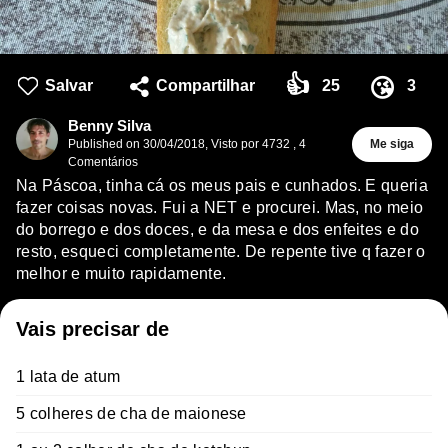
👍
😘
Salvar
Compartilhar
25
3
Benny Silva
Published on
30/04/2018
,
Visto por 4732
,
4
Me siga
Comentários
Na Páscoa, tinha cá os meus pais e cunhados. E queria
fazer coisas novas. Fui a NET e procurei. Mas, no meio
do borrego e dos doces, e da mesa e dos enfeites e do
resto, esqueci completamente. De repente tive q fazer o
melhor e muito rapidamente.
Vais precisar de
1 lata de atum
5 colheres de cha de maionese