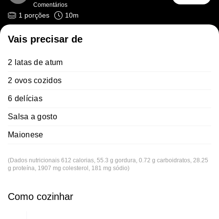
Comentários
1
porções
10
m
Vais precisar de
2 latas de atum
2 ovos cozidos
6 delícias
Salsa a gosto
Maionese
(Dados nutricionais 612 calorias, 55.3 g gordura, 0.72 g carboidratos, 28.25
g proteína, 1907 mg colesterol, 181 mg sódio)
Como cozinhar