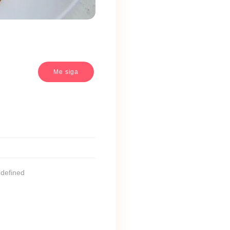
Me siga
ndefined