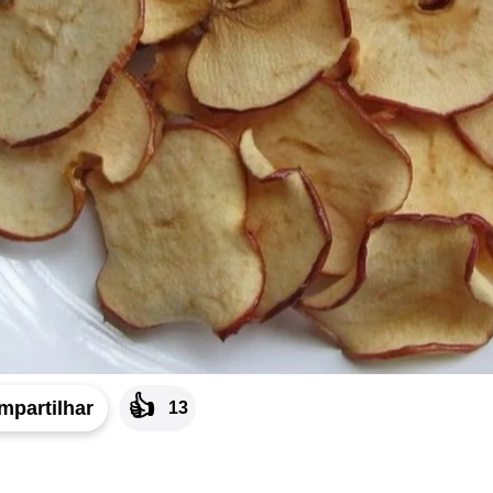
👍
mpartilhar
13