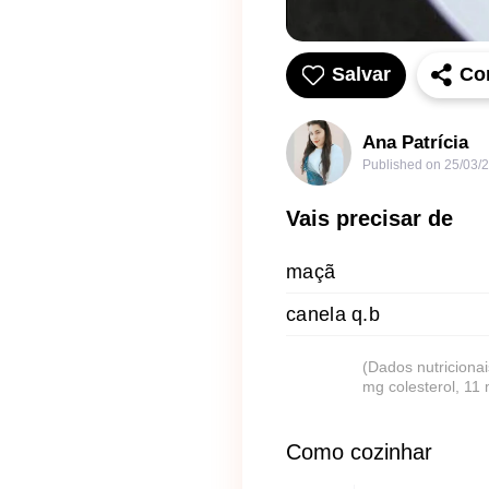
Salvar
Co
Ana Patrícia
Published on
25/03/
Vais precisar de
maçã
canela q.b
(Dados nutricionai
mg colesterol, 11
Como cozinhar