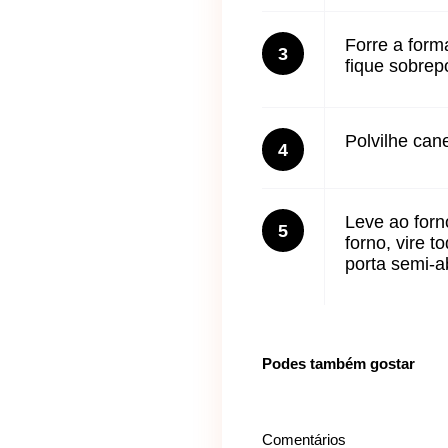
Forre a form
3
fique sobrep
Polvilhe can
4
Leve ao forn
5
forno, vire 
porta semi-a
Podes também gostar
Comentários