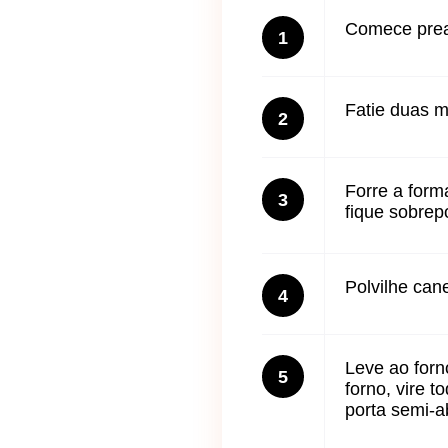
Comece prea
1
Fatie duas m
2
Forre a form
3
fique sobrep
Polvilhe can
4
Leve ao forn
5
forno, vire 
porta semi-a