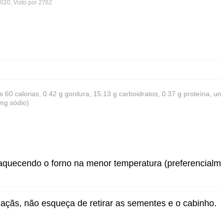
2020
,
Visto por 2762
s 60 calorias, 0.42 g gordura, 15.13 g carboidratos, 0.37 g proteína, u
 mg sódio)
quecendo o forno na menor temperatura (preferencialm
açãs, não esqueça de retirar as sementes e o cabinho.