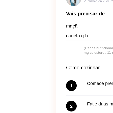
Published on
25/03/
Vais precisar de
maçã
canela q.b
(Dados nutricionai
mg colesterol, 11
Como cozinhar
Comece prea
1
Fatie duas m
2