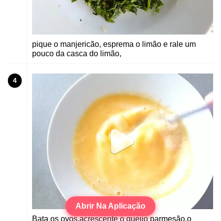
pique o manjericão, esprema o limão e rale um
pouco da casca do limão,
4
Abrir Na Aplicação
Bata os ovos,acrescente o queijo parmesão,o