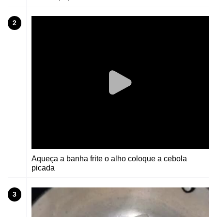
2
Aqueça a banha frite o alho coloque a cebola
picada
3