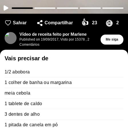
👍
😅
Salvar
Compartilhar
23
2
Vídeo de receita feito por Marlene
Published on
19/09/2017
,
Visto por 15378
,
2
Me siga
Comentários
Vais precisar de
1/2 abobora
1 colher de banha ou margarina
meia cebola
1 tablete de caldo
3 dentes de alho
1 pitada de canela em pó