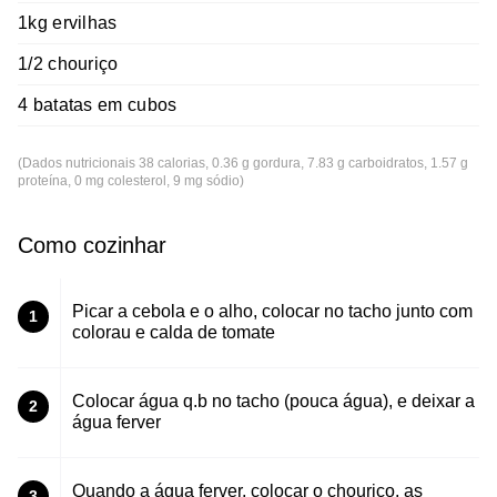
1kg ervilhas
1/2 chouriço
4 batatas em cubos
(Dados nutricionais 38 calorias, 0.36 g gordura, 7.83 g carboidratos, 1.57 g
proteína, 0 mg colesterol, 9 mg sódio)
Como cozinhar
Picar a cebola e o alho, colocar no tacho junto com
1
colorau e calda de tomate
Colocar água q.b no tacho (pouca água), e deixar a
2
água ferver
Quando a água ferver, colocar o chouriço, as
3