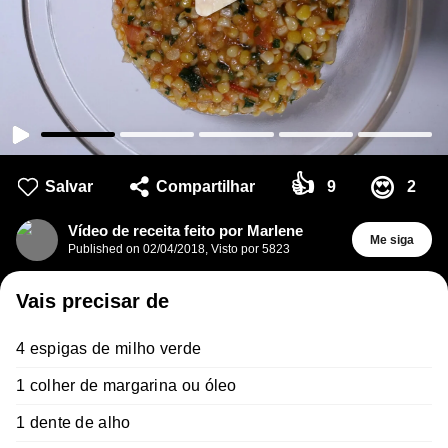
👍
😍
Salvar
Compartilhar
9
2
Vídeo de receita feito por Marlene
Me siga
Published on
02/04/2018
,
Visto por 5823
Vais precisar de
4 espigas de milho verde
1 colher de margarina ou óleo
1 dente de alho