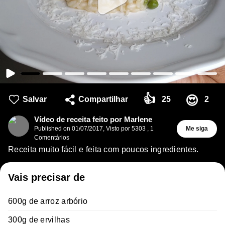
👍
😍
Salvar
Compartilhar
25
2
Vídeo de receita feito por Marlene
Published on
01/07/2017
,
Visto por 5303
,
1
Me siga
Comentários
Receita muito fácil e feita com poucos ingredientes.
Vais precisar de
600g de arroz arbório
300g de ervilhas