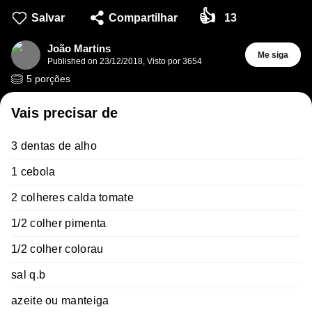
👍
Salvar
Compartilhar
13
João Martins
Me siga
Published on
23/12/2018
,
Visto por 3654
5
porções
Vais precisar de
3 dentas de alho
1 cebola
2 colheres calda tomate
1/2 colher pimenta
1/2 colher colorau
sal q.b
azeite ou manteiga