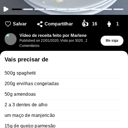
👍
👩
Salvar
Compartilhar
16
1
Vídeo de receita feito por Marlene
Published on
22/01/2020
,
Visto por 3020
,
2
Me siga
Comentários
Vais precisar de
500g spaghetti
200g ervilhas congeladas
50g amendoas
2 a 3 dentes de alho
um maço de manjericão
15g de queijo parmesão