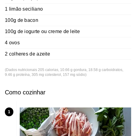
1 limão seciliano
100g de bacon
100g de iogurte ou creme de leite
4 ovos
2 colheres de azeite
(Dados nutricionais 205 calorias, 10.66 g gordura, 18.58 g carboidratos,
9.46 g proteína, 305 mg colesterol, 157 mg sódio)
Como cozinhar
1