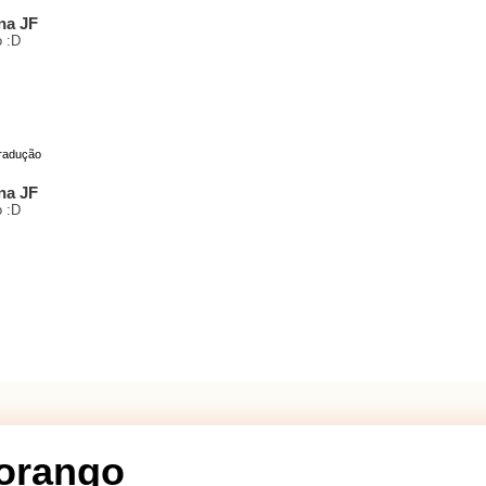
na JF
o :D
radução
na JF
o :D
Morango