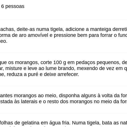
a 6 pessoas
olachas, deite-as numa tigela, adicione a manteiga derret
orma de aro amovível e pressione bem para forrar o fund
leo.
que os morangos, corte 100 g em pedaços pequenos, de
ar, misture e leve ao lume brando, mexendo de vez em q
me, reduza a puré e deixe arrefecer.
tantes morangos ao meio, disponha alguns à volta da fo
stada às laterais e o resto dos morangos no meio da fo
olhas de gelatina em água fria. Numa tigela, bata as na