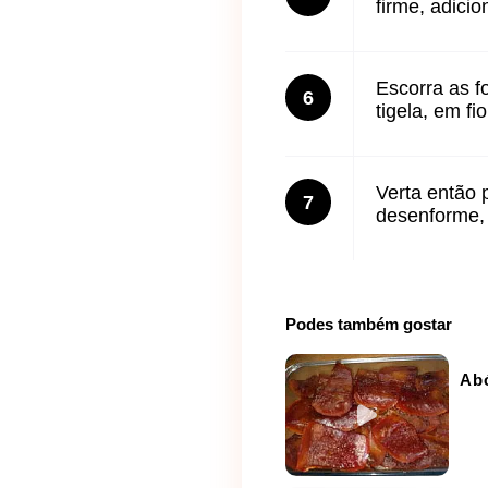
firme, adici
Escorra as f
6
tigela, em f
Verta então p
7
desenforme, 
Podes também gostar
Ab