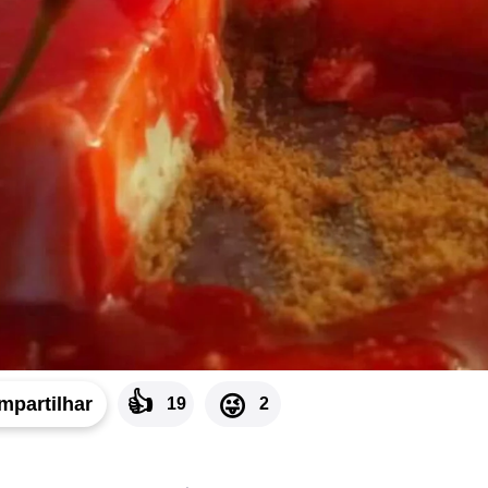
👍
😜
mpartilhar
19
2