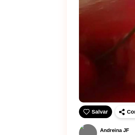
Salvar
Co
Andreina JF