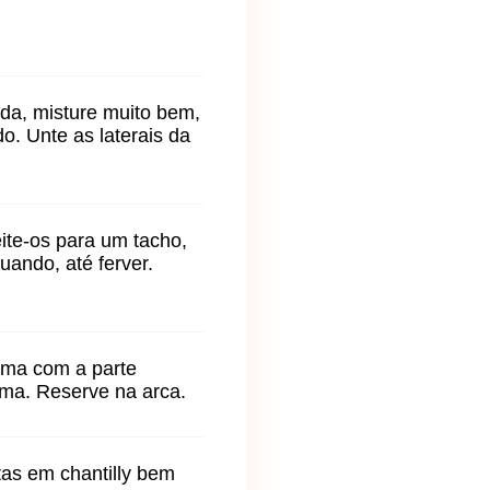
ida, misture muito bem,
o. Unte as laterais da
ite-os para um tacho,
uando, até ferver.
rma com a parte
rma. Reserve na arca.
tas em chantilly bem