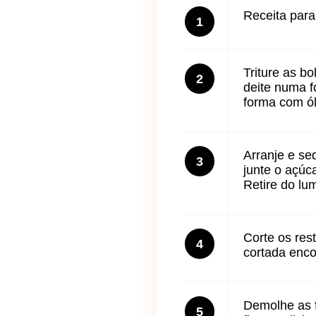
Receita par
1
Triture as b
2
deite numa f
forma com ó
Arranje e se
3
junte o açúc
Retire do lu
Corte os res
4
cortada enco
Demolhe as f
5