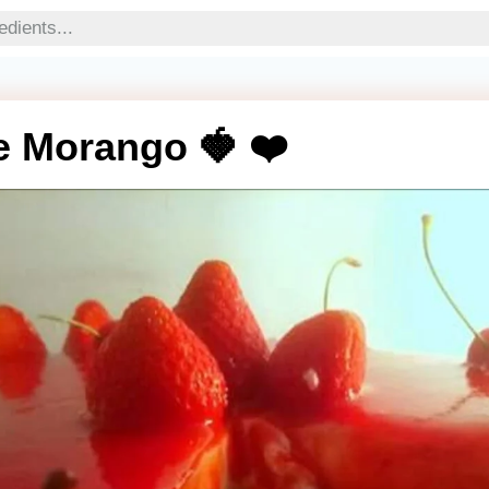
e Morango 🍓 ❤️