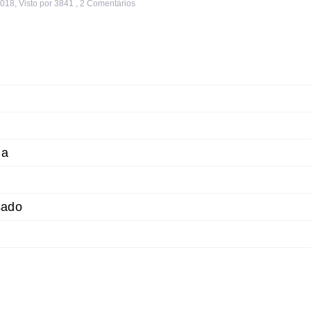
2018
,
Visto por 3841
,
2
Comentários
da
sado