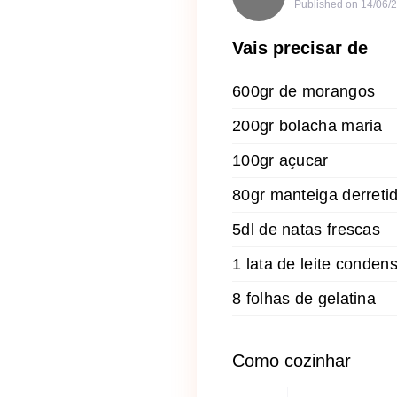
Published on
14/06/
Vais precisar de
600gr de morangos
200gr bolacha maria
100gr açucar
80gr manteiga derreti
5dl de natas frescas
1 lata de leite conden
8 folhas de gelatina
Como cozinhar