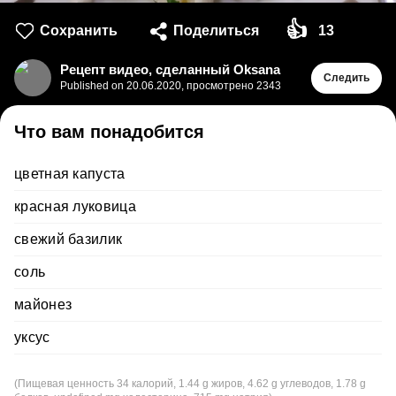
👍
Сохранить
Поделиться
13
Рецепт видео, сделанный Oksana
Следить
Published on
20.06.2020
,
просмотрено 2343
Что вам понадобится
цветная капуста
красная луковица
свежий базилик
соль
майонез
уксус
(Пищевая ценность 34 калорий, 1.44 g жиров, 4.62 g углеводов, 1.78 g