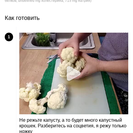
белков, undefined mg холестерина, 715 mg натрия)
Как готовить
1
Не режьте капусту, а то будет много капустный
крошек. Разберитесь на соцветия, я режу только
ножку