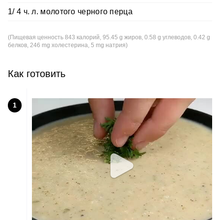
1/ 4 ч. л. молотого черного перца
(Пищевая ценность 843 калорий, 95.45 g жиров, 0.58 g углеводов, 0.42 g
белков, 246 mg холестерина, 5 mg натрия)
Как готовить
1