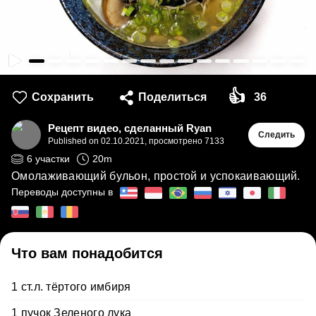
👍
Сохранить
Поделиться
36
Рецепт видео, сделанный Ryan
Следить
Published on
02.10.2021
,
просмотрено 7133
6
участки
20
m
Омолаживающий бульон, простой и успокаивающий.
Переводы доступны в
Что вам понадобится
1 ст.л. тёртого имбиря
1 пучок Зеленого лука