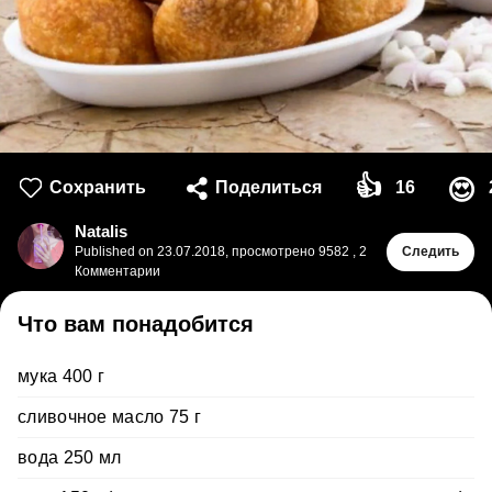
👍
😍
Сохранить
Поделиться
16
Natalis
Published on
23.07.2018
,
просмотрено 9582
,
2
Следить
Комментарии
Что вам понадобится
мука 400 г
сливочное масло 75 г
вода 250 мл