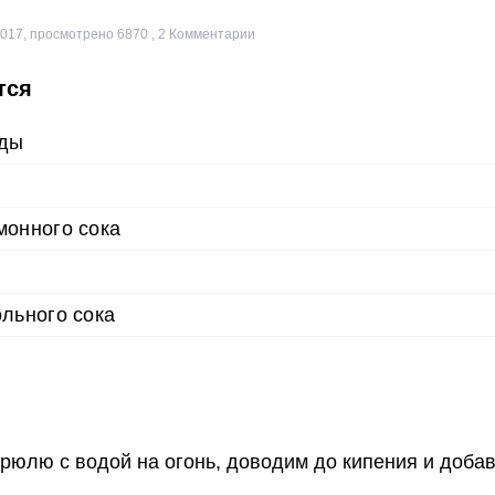
2017
,
просмотрено 6870
,
2
Комментарии
тся
оды
монного сока
ольного сока
рюлю с водой на огонь, доводим до кипения и доба