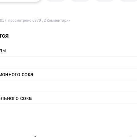
2017
,
просмотрено 6870
,
2
Комментарии
тся
оды
монного сока
ольного сока