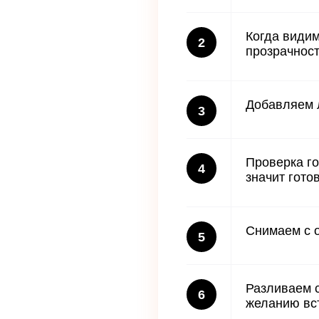
Когда видим
2
прозрачност
Добавляем 
3
Проверка го
4
значит готов
Снимаем с о
5
Разливаем с
6
желанию вст