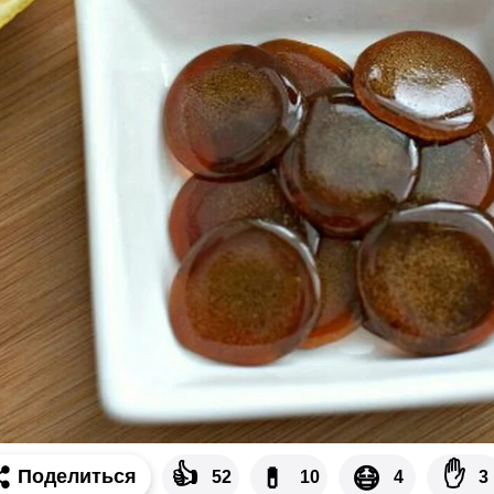
👍
✋
💊
😷
Поделиться
52
10
4
3