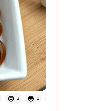
👌
😣
😳
😛
2
1
1
1