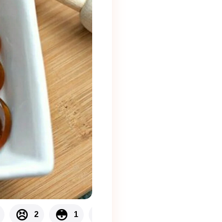
👌
😣
😳
😛
2
1
1
1