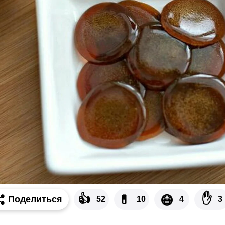
👍
✋
💊
😷
Поделиться
52
10
4
3