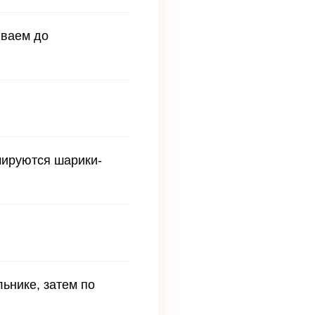
иваем до
мируются шарики-
ьнике, затем по