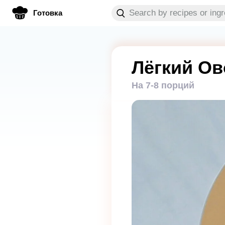
Готовка
Лёгкий О
На 7-8 порций