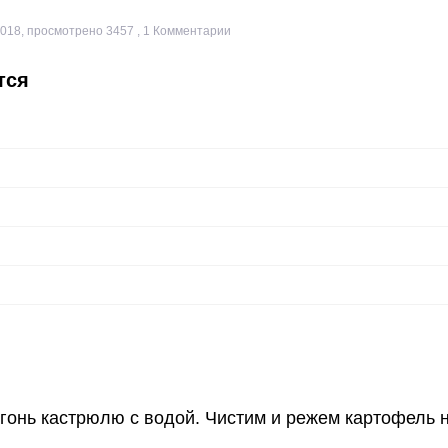
2018
,
просмотрено 3457
,
1
Комментарии
тся
гонь кастрюлю с водой. Чистим и режем картофель 