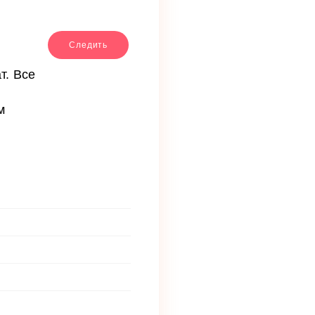
Следить
т. Все
м