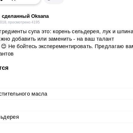
, сделанный Oksana
2018
,
просмотрено 4195
редиенты супа это: корень сельдерея, лук и шпина
жно добавить или заменить - на ваш талант
 😊 Не бойтесь эксперементировать. Предлагаю ва
антов
тся
стительного масла
льдерея