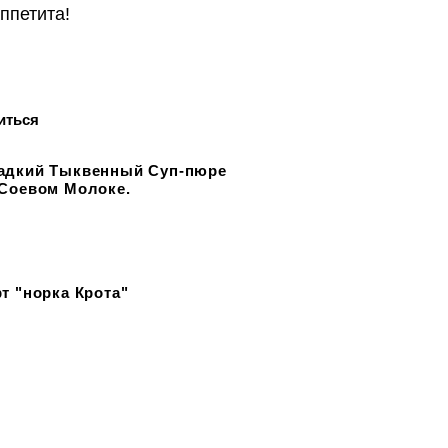
ппетита!
иться
адкий Тыквенный Суп-пюре
 Соевом Молоке.
т "норка Крота"