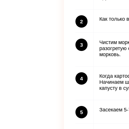
Как только 
2
Чистим морк
3
разогретую 
морковь.
Когда карто
4
Начинаем ши
капусту в с
Засекаем 5-
5