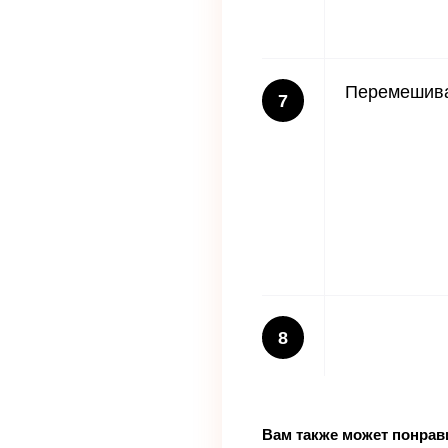
Перемешива
7
8
Вам также может понрав