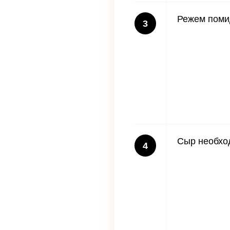
Режем поми
3
Сыр необход
4