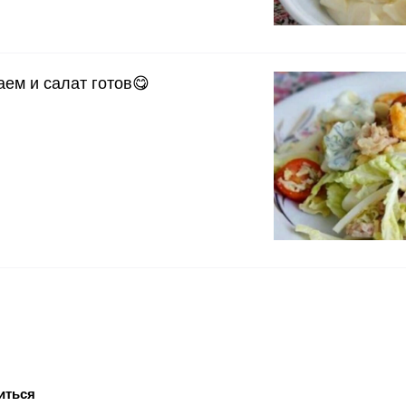
ем и салат готов😋
иться