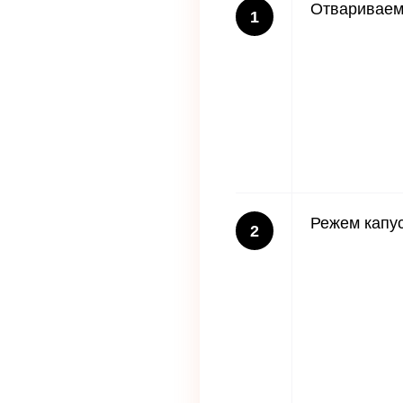
Отваривае
1
Режем капу
2