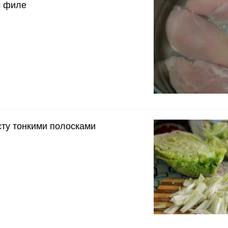
м филе
сту тонкими полосками