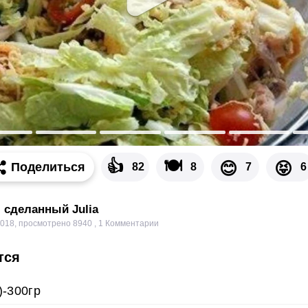
👍
🍽
😊
😝
Поделиться
82
8
7
6
, сделанный Julia
2018
,
просмотрено 8940
,
1
Комментарии
тся
)-300гр