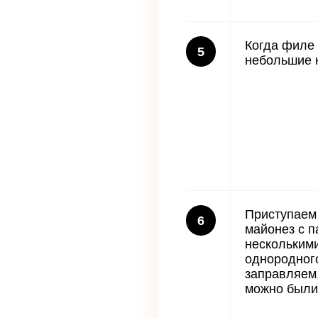
Когда филе 
5
небольшие к
Приступаем 
6
майонез с п
нескольким
однородног
заправляем,
можно были 