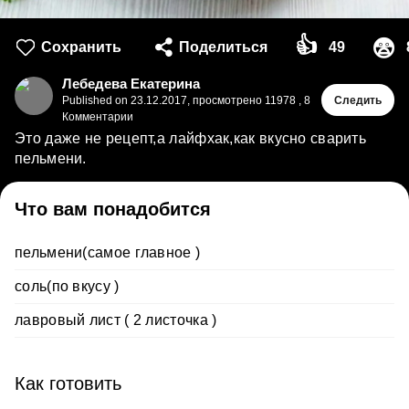
👍
😨
Сохранить
Поделиться
49
Лебедева Екатерина
Published on
23.12.2017
,
просмотрено 11978
,
8
Следить
Комментарии
Это даже не рецепт,а лайфхак,как вкусно сварить
пельмени.
Что вам понадобится
пельмени(самое главное )
соль(по вкусу )
лавровый лист ( 2 листочка )
Как готовить