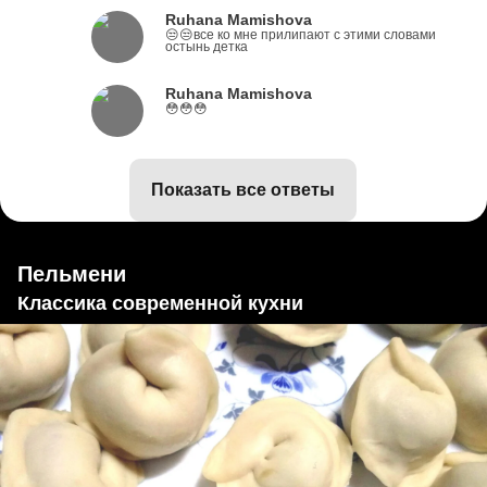
Ruhana Mamishova
😒😒все ко мне прилипают с этими словами
остынь детка
Ruhana Mamishova
😳😳😳
показать все ответы
Пельмени
Классика современной кухни