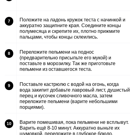
Положите на ладонь кружок теста с начинкой и
7
аккуратно защипните края. Соедините концы
полумесяца и скрепите их, плотно прижмите
пальцами, чтобы концы склеились.
Переложите пельмени на поднос
8
(предварительно присыпьте его мукой) и
поставьте в морозилку. Так же приготовьте
пельмени из оставшегося теста.
Поставьте кастрюлю с водой на огонь, когда
9
вода закипит добавьте лавровый лист, душистый
перец и кусочек сливочного масла, затем
переложите пельмени (варите небольшими
порциями).
Варите помешивая, пока пельмени не всплывут.
10
Варить ещё 8-10 минут. Аккуратно выньте их
шумовкой, переложите в глубокое блюдо,