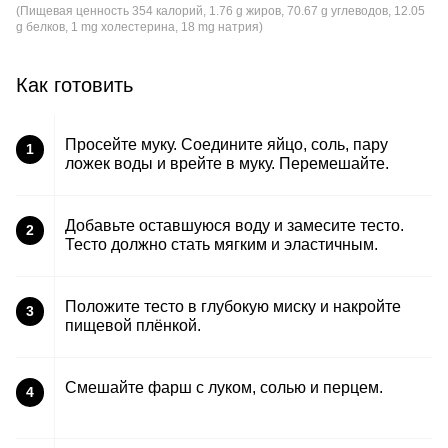
(Пищевая ценность 354 калорий, 1.76 g жиров, 70.67 g углеводов, 12.05
g белков, 1 mg холестерина, 18 mg натрия)
Как готовить
Просейте муку. Соедините яйцо, соль, пару
1
ложек воды и врейте в муку. Перемешайте.
Добавьте оставшуюся воду и замесите тесто.
2
Тесто должно стать мягким и эластичным.
Положите тесто в глубокую миску и накройте
3
пищевой плёнкой.
Смешайте фарш с луком, солью и перцем.
4