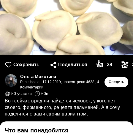
👍
💒
Сохранить
Поделиться
38
Ольга Мякотина
Published on
17.12.2019
,
просмотрено 4638
,
4
Следить
Комментарии
50
участки
60
m
Вот сейчас вряд ли найдется человек, у кого нет
своего, фирменного, рецепта пельменей. А я хочу
поделится с вами своим вариантом.
Что вам понадобится