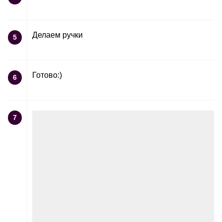
Делаем ручки
5
Готово:)
6
7