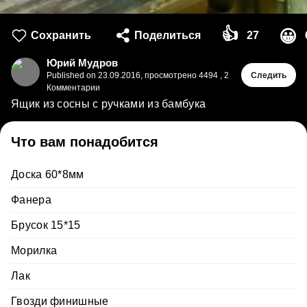
👍
😀
Сохранить
Поделиться
27
Юрий Мудров
Published on
23.09.2016
,
просмотрено 4494
,
2
Следить
Комментарии
Ящик из сосны с ручками из бамбука
Что вам понадобится
Доска 60*8мм
Фанера
Брусок 15*15
Морилка
Лак
Гвозди финишные