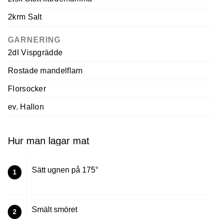
2krm Salt
GARNERING
2dl Vispgrädde
Rostade mandelflarn
Florsocker
ev. Hallon
Hur man lagar mat
Sätt ugnen på 175°
1
Smält smöret
2