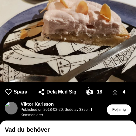
👍
☺
Spara
Dela Med Sig
18
4
Viktor Karlsson
Published on
2018-02-20
,
Sedd av 3895
,
1
Följ mig
Kommentarer
Vad du behöver