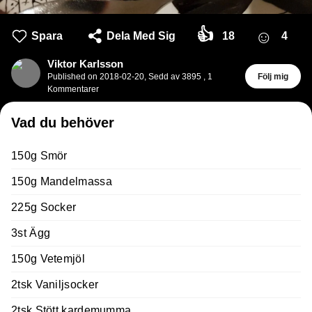
👍
☺
Spara
Dela Med Sig
18
4
Viktor Karlsson
Published on
2018-02-20
,
Sedd av 3895
,
1
Följ mig
Kommentarer
Vad du behöver
150g Smör
150g Mandelmassa
225g Socker
3st Ägg
150g Vetemjöl
2tsk Vaniljsocker
2tsk Stött kardemumma