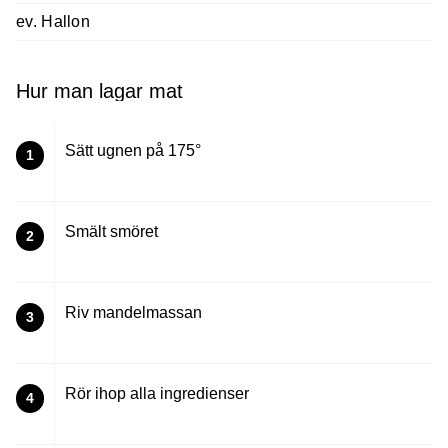
ev. Hallon
Hur man lagar mat
Sätt ugnen på 175°
1
Smält smöret
2
Riv mandelmassan
3
Rör ihop alla ingredienser
4