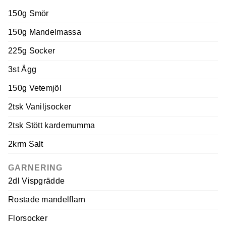
150g Smör
150g Mandelmassa
225g Socker
3st Ägg
150g Vetemjöl
2tsk Vaniljsocker
2tsk Stött kardemumma
2krm Salt
GARNERING
2dl Vispgrädde
Rostade mandelflarn
Florsocker