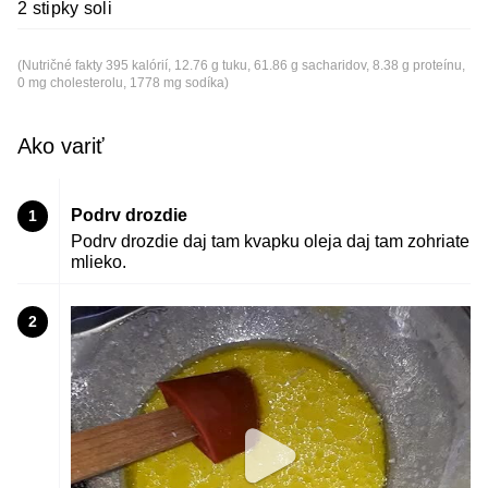
2 stipky soli
(Nutričné fakty 395 kalórií, 12.76 g tuku, 61.86 g sacharidov, 8.38 g proteínu,
0 mg cholesterolu, 1778 mg sodíka)
Ako variť
Podrv drozdie
1
Podrv drozdie daj tam kvapku oleja daj tam zohriate
mlieko.
2