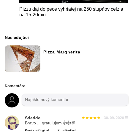
Pizzu daj do pece vyhriatej na 250 stupňov celzia
na 15-20min.
Nasledujúci
Pizza Margherita
Komentáre
Sdedde
30. 09. 2020
☰
Bravo ... gratulujem 👍👍💯
Pozrite si Originál
Pozri Preklad