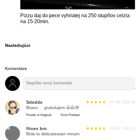
Pizzu daj do pece vyhriatej na 250 stupňov celzia
na 15-20min.
Nasledujúci
Komentáre
Sdedde
30. 09. 2020
☰
Bravo ... gratulujem 👍👍💯
Pozrite si Originál
Pozri Preklad
fitnes bro
18. 06. 2021
☰
Bola to delicatessen mnam