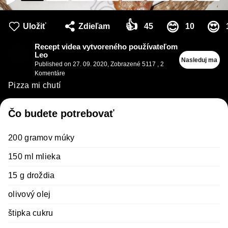
👍
😊
😍
Uložiť
Zdieľam
45
10
Recept videa vytvoreného používateľom
Leo
Nasleduj ma
Published on
27. 09. 2020
,
Zobrazené 5117
,
2
Komentáre
Pizza mi chutí
Čo budete potrebovať
200 gramov múky
150 ml mlieka
15 g droždia
olivový olej
štipka cukru