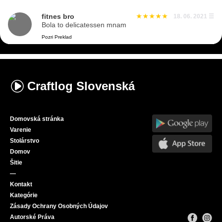
fitnes bro
18. 06. 2021
☰
Bola to delicatessen mnam
Pozri Preklad
Craftlog
Slovenská
Domovská stránka
Varenie
Stolárstvo
Domov
Šitie
—
Kontakt
Kategórie
Zásady Ochrany Osobných Údajov
Autorské Práva