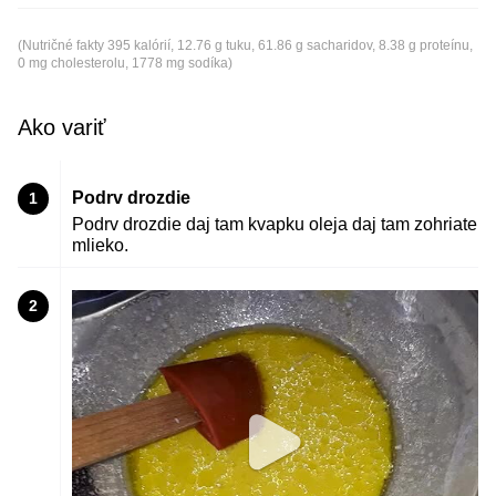
(Nutričné fakty 395 kalórií, 12.76 g tuku, 61.86 g sacharidov, 8.38 g proteínu,
0 mg cholesterolu, 1778 mg sodíka)
Ako variť
Podrv drozdie
1
Podrv drozdie daj tam kvapku oleja daj tam zohriate
mlieko.
2