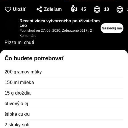
👍
😊
😍
Uložiť
Zdieľam
45
10
Recept videa vytvoreného používateľom
Leo
Nasleduj ma
Published on
27. 09. 2020
,
Zobrazené 5117
,
2
Komentáre
Pizza mi chutí
Čo budete potrebovať
200 gramov múky
150 ml mlieka
15 g droždia
olivový olej
štipka cukru
2 stipky soli