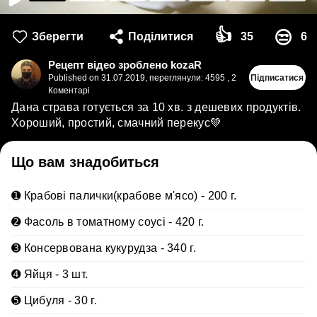
👍
😒
Зберегти
Поділитися
35
6
Рецепт відео зроблено kozaR
Published on
31.07.2019
,
переглянули: 4595
,
2
Підписатися
Коментарі
Дана страва готується за 10 хв. з дешевих продуктів.
Хороший, простий, смачний перекус💚
Що вам знадобиться
➊ Крабові палички(крабове м'ясо) - 200 г.
➋ Фасоль в томатному соусі - 420 г.
➌ Консервована кукурудза - 340 г.
➍ Яйця - 3 шт.
➎ Цибуля - 30 г.