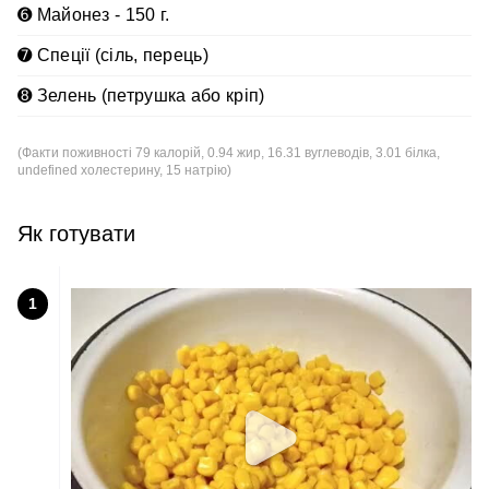
➏ Майонез - 150 г.
➐ Спеції (сіль, перець)
➑ Зелень (петрушка або кріп)
(Факти поживності 79 калорій, 0.94 жир, 16.31 вуглеводів, 3.01 білка,
undefined холестерину, 15 натрію)
Як готувати
1