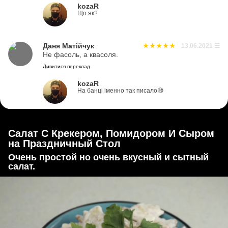
kozaR
Що як?
Даня Матійчук
13.06.2021
☰
Не фасоль, а квасоля.
Дивитися переклад
kozaR
На банці іменно так писало😅
Салат С Крекером, Помидором И Сыром
на Праздничный Стол
Очень простой но очень вкусный и сытный
салат.