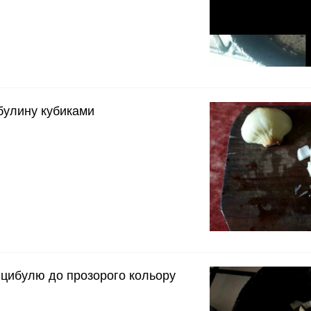
булину кубиками
 цибулю до прозорого кольору