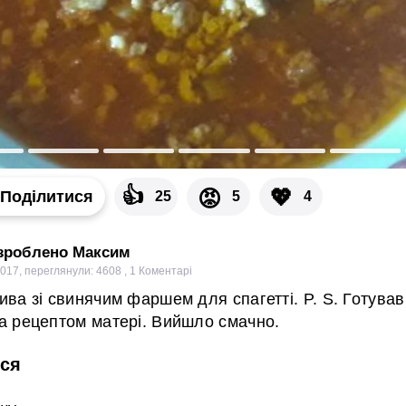
👍
💖
😡
Поділитися
25
5
4
 зроблено Максим
2017
,
переглянули: 4608
,
1
Коментарі
ива зі свинячим фаршем для спагетті. P. S. Готував
а рецептом матері. Вийшло смачно.
ся