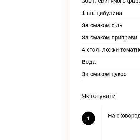
300 г. свинячого фа
1 шт. цибулина
За смаком сіль
За смаком приправи
4 стол. ложки томатн
Вода
За смаком цукор
Як готувати
На сковород
1