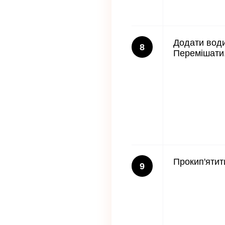
Додати води
8
Перемішати
Прокип'ятит
9