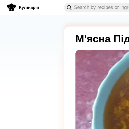
Кулінарія
М'ясна Пі