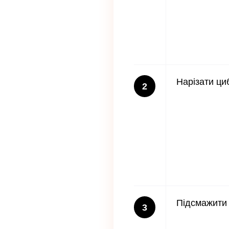
Нарізати ци
2
Підсмажити
3