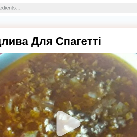
длива Для Спагетті