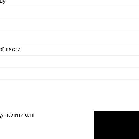
ршу
ої пасти
у налити олії