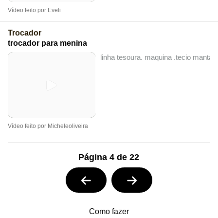
Vídeo feito por Eveli
Trocador
trocador para menina
linha tesoura. maquina .tecio manta r1
Vídeo feito por Micheleoliveira
Página 4 de 22
Como fazer