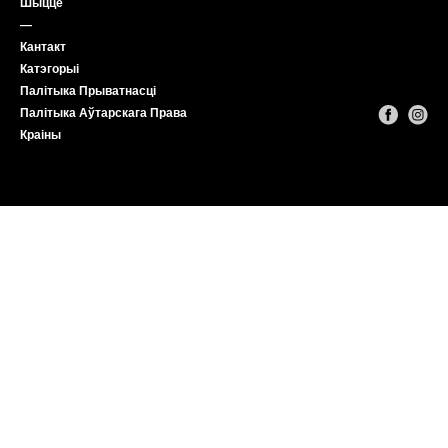
Шыццё
—
Кантакт
Катэгорыі
Палітыка Прыватнасці
Палітыка Аўтарскага Права
Краіны