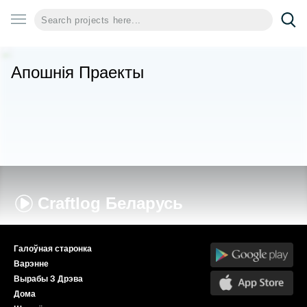
Апошнія Праекты
Craftlog
Беларусь
Галоўная старонка
Варэнне
Вырабы З Дрэва
Дома