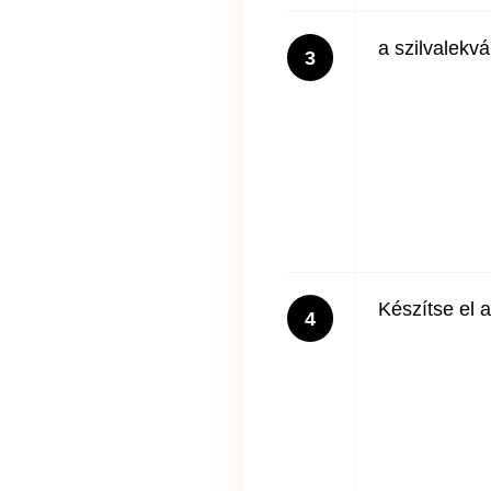
a szilvalekvá
3
Készítse el 
4