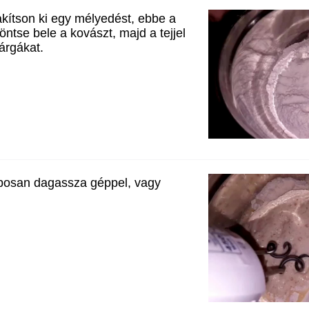
lakítson ki egy mélyedést, ebbe a
ntse bele a kovászt, majd a tejjel
árgákat.
aposan dagassza géppel, vagy