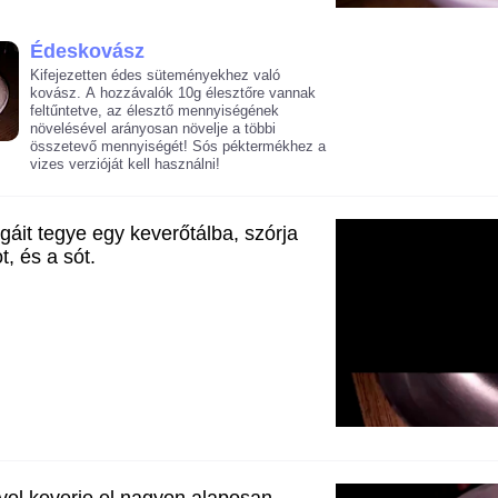
Édeskovász
Kifejezetten édes süteményekhez való
kovász. A hozzávalók 10g élesztőre vannak
feltűntetve, az élesztő mennyiségének
növelésével arányosan növelje a többi
összetevő mennyiségét! Sós péktermékhez a
vizes verzióját kell használni!
gáit tegye egy keverőtálba, szórja
t, és a sót.
el keverje el nagyon alaposan,