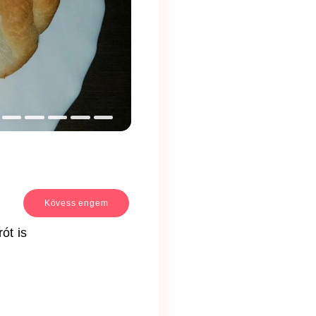
Kövess engem
ót is