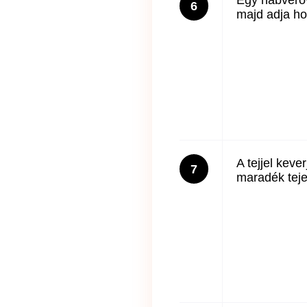
6
majd adja ho
A tejjel keve
7
maradék tejet