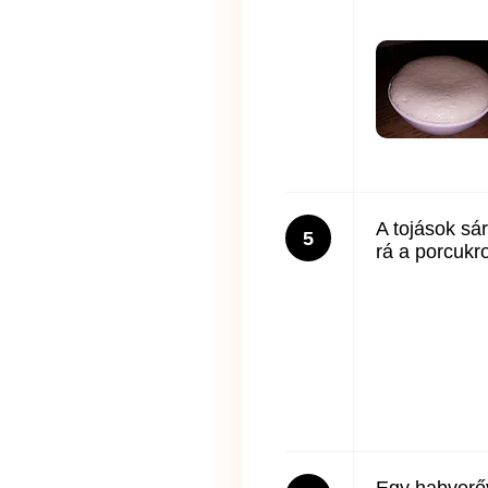
A tojások sár
5
rá a porcukro
Egy habverőv