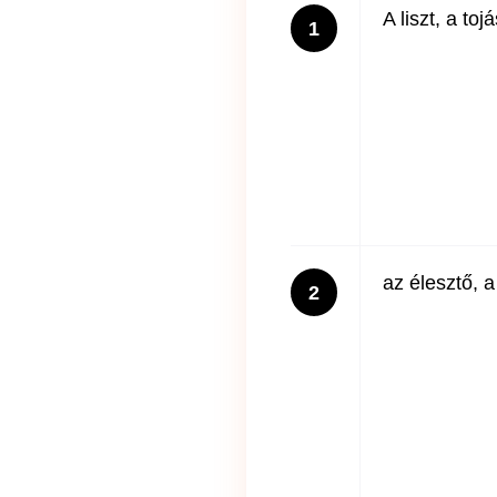
A liszt, a toj
1
az élesztő, a
2