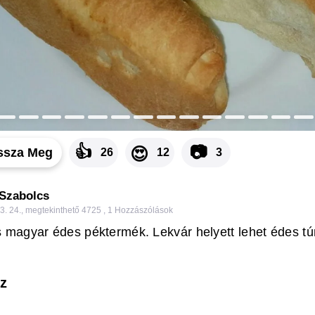
👍
📷
😍
ssza Meg
26
12
3
 Szabolcs
3. 24.
,
megtekinthető 4725
,
1
Hozzászólások
agyar édes péktermék. Lekvár helyett lehet édes túr
z