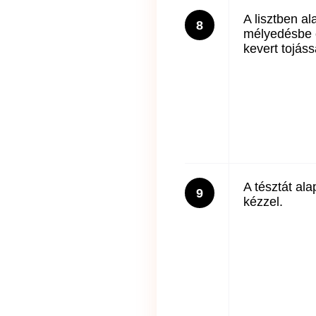
A lisztben a
8
mélyedésbe ö
kevert tojáss
A tésztát al
9
kézzel.