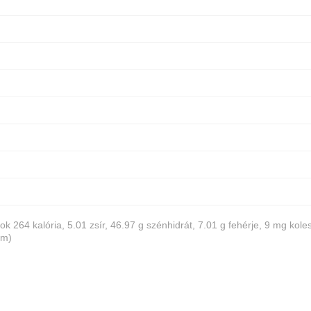
ok 264 kalória, 5.01 zsír, 46.97 g szénhidrát, 7.01 g fehérje, 9 mg koles
um)