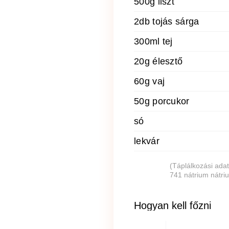
500g liszt
2db tojás sárga
300ml tej
20g élesztő
60g vaj
50g porcukor
só
lekvár
(Táplálkozási adat
741 nátrium nátri
Hogyan kell főzni