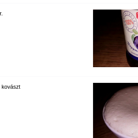
r.
a kovászt