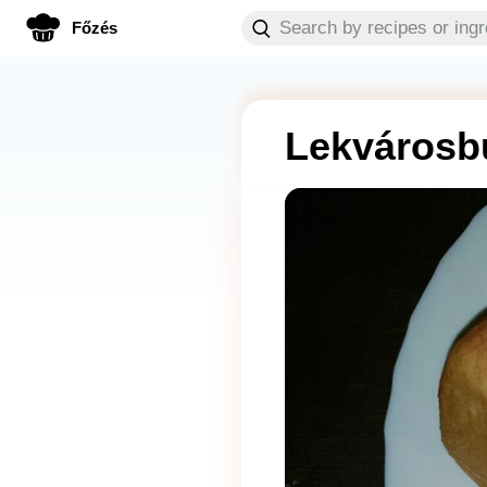
Főzés
Lekvárosb