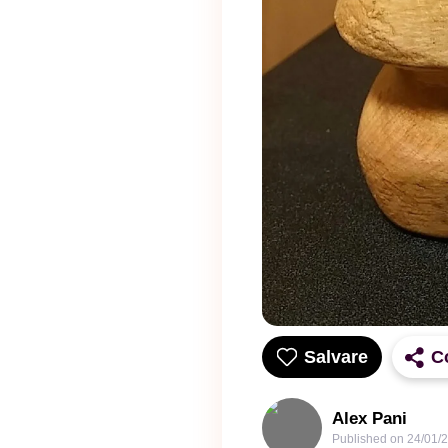
Salvare
C
Alex Pani
Published on
24/01/