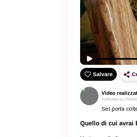
Salvare
C
Video realizza
Published on
23/04/
Set porta colt
Quello di cui avrai