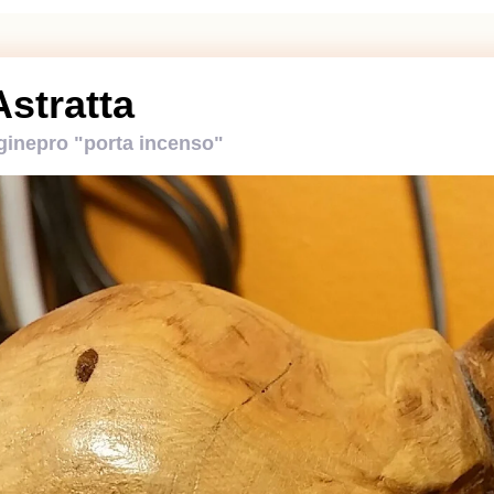
Astratta
 ginepro "porta incenso"