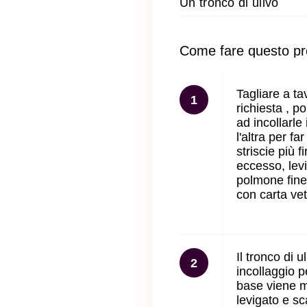
Un tronco di ulivo
Come fare questo pr
Tagliare a ta
1
richiesta , p
ad incollarle
l'altra per far
striscie più f
eccesso, levi
polmone finen
con carta vet
Il tronco di 
2
incollaggio p
base viene m
levigato e sca