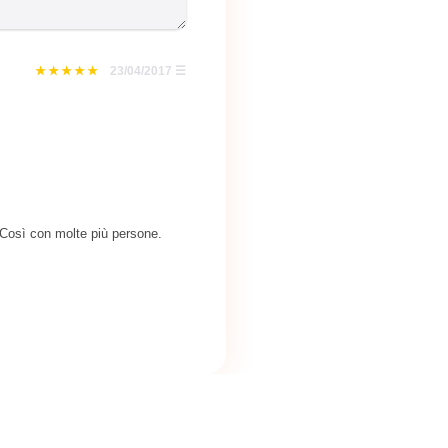
23/04/2017
☰
. Così con molte più persone.