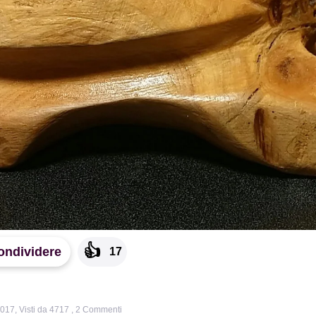
👍
ondividere
17
2017
,
Visti da 4717
,
2
Commenti