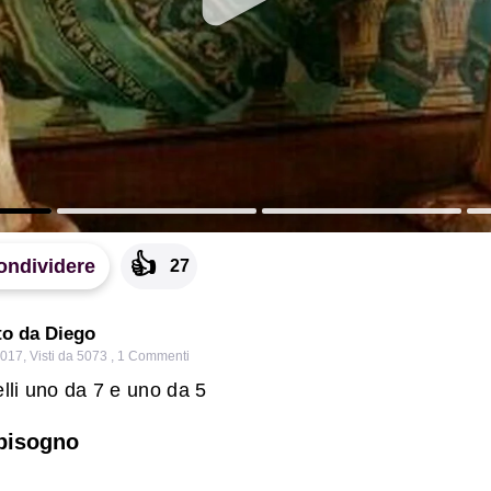
👍
ondividere
27
to da Diego
2017
,
Visti da 5073
,
1
Commenti
elli uno da 7 e uno da 5
 bisogno