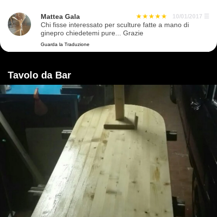
Mattea Gala
10/01/2017
☰
Chi fisse interessato per sculture fatte a mano di
ginepro chiedetemi pure... Grazie
Guarda la Traduzione
Tavolo da Bar