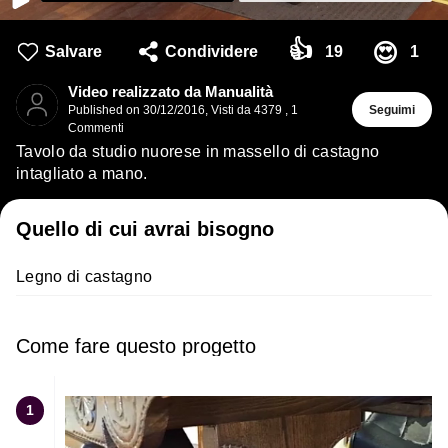
👍
😍
Salvare
Condividere
19
1
Video realizzato da Manualità
Published on
30/12/2016
,
Visti da 4379
,
1
Seguimi
Commenti
Tavolo da studio nuorese in massello di castagno
intagliato a mano.
Quello di cui avrai bisogno
Legno di castagno
Come fare questo progetto
1