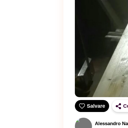
Salvare
C
Alessandro Na