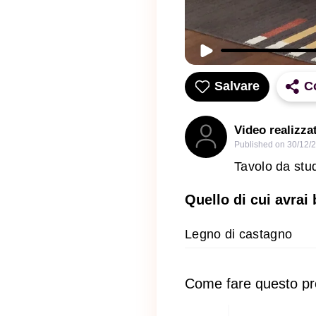
Salvare
C
Video realizza
Published on
30/12/
Tavolo da stu
Quello di cui avrai
Legno di castagno
Come fare questo pr