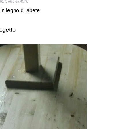
2017
,
Visti da 4576
in legno di abete
ogetto