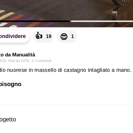
👍
😍
ondividere
19
1
to da Manualità
2016
,
Visti da 4378
,
1
Commenti
dio nuorese in massello di castagno intagliato a mano.
 bisogno
ogetto