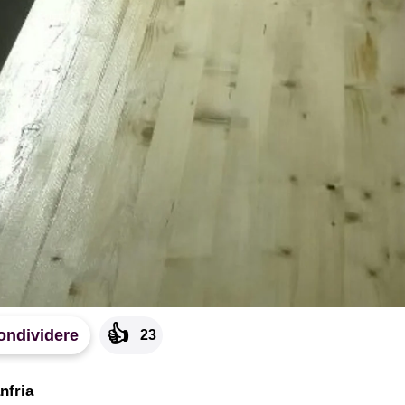
👍
ondividere
23
nfria