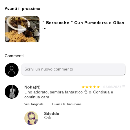
Avanti il ​​prossimo
" Berbecche " Cun Pumederra e Olias
...
Commenti
Noha(N)
03/06/2023
☰
L'ho adorato, sembra fantastico 👌☺ Continua e
continua cara
Vedi l'originale
Guarda la Traduzione
Sdedde
😊👍