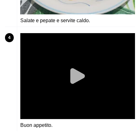
Salate e pepate e servite caldo.
4
Buon appetito.