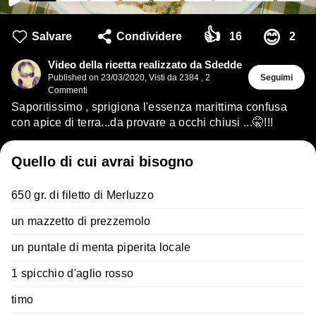
👍
😊
Salvare
Condividere
16
2
Video della ricetta realizzato da Sdedde
Published on
23/03/2020
,
Visti da 2384
,
2
Seguimi
Commenti
Saporitissimo , sprigiona l'essenza marittima confusa
con apice di terra...da provare a occhi chiusi ...🤫!!!
Quello di cui avrai bisogno
650 gr. di filetto di Merluzzo
un mazzetto di prezzemolo
un puntale di menta piperita locale
1 spicchio d'aglio rosso
timo