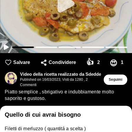
👍
😍
Salvare
Condividere
2
1
Video della ricetta realizzato da Sdedde
Published on
16/03/2023
,
Visti da 1280
,
2
Seguimi
Commenti
Piatto semplice , sbrigativo e indubbiamente molto
saporito e gustoso.
Quello di cui avrai bisogno
Filetti di merluzzo ( quantitá a scelta )