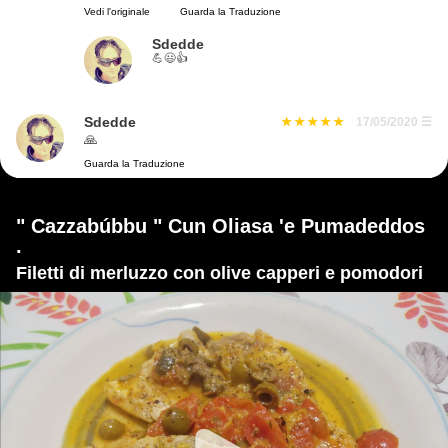
Vedi l'originale
Guarda la Traduzione
Sdedde
💪😃👍
Sdedde
17/05/2020
☰
🙏
Guarda la Traduzione
" Cazzabúbbu " Cun Oliasa 'e Pumadeddos
.
Filetti di merluzzo con olive capperi e pomodori