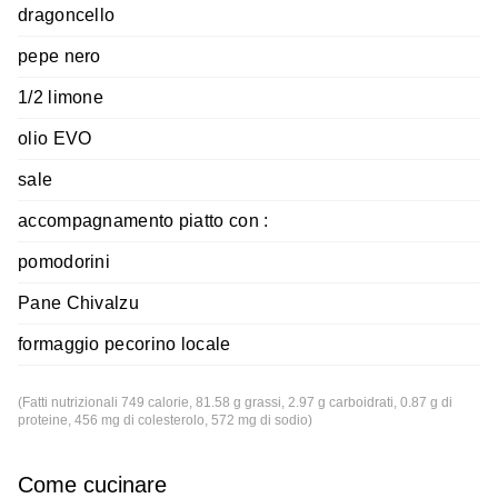
dragoncello
pepe nero
1/2 limone
olio EVO
sale
accompagnamento piatto con :
pomodorini
Pane Chivalzu
formaggio pecorino locale
(Fatti nutrizionali 749 calorie, 81.58 g grassi, 2.97 g carboidrati, 0.87 g di
proteine, 456 mg di colesterolo, 572 mg di sodio)
Come cucinare