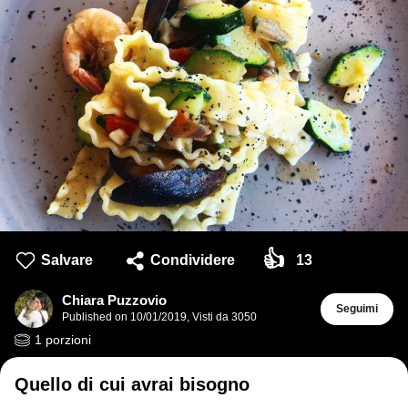
👍
Salvare
Condividere
13
Chiara Puzzovio
Seguimi
Published on
10/01/2019
,
Visti da 3050
1
porzioni
Quello di cui avrai bisogno