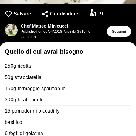
👍
Salvare
Condividere
9
Chef Matteo Minicucci
Published on
05/04/2018
,
Visti da 3519
,
0
Seguimi
Commenti
Quello di cui avrai bisogno
250g ricotta
50g stracciatella
150g formaggio spalmabile
300g taralli neutri
15 pomodorini piccadilly
basilico
6 fogli di gelatina