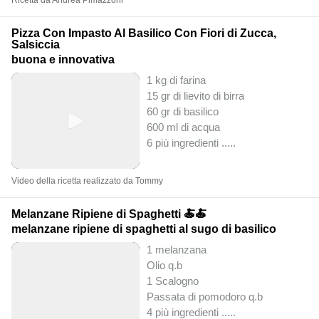
Ricetta da Andrea Pimazzoni
Pizza Con Impasto Al Basilico Con Fiori di Zucca,
Salsiccia
buona e innovativa
1 kg di farina
15 gr di lievito di birra
60 gr di basilico
600 ml di acqua
6 più ingredienti ..
...
Video della ricetta realizzato da Tommy
Melanzane Ripiene di Spaghetti 🍝🍝
melanzane ripiene di spaghetti al sugo di basilico
1 melanzana
Olio q.b
1 Scalogno
Passata di pomodoro q.b
4 più ingredienti ..
...