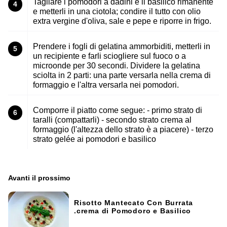
Tagliare i pomodori a dadini e il basilico rimanente
4
e metterli in una ciotola; condire il tutto con olio
extra vergine d'oliva, sale e pepe e riporre in frigo.
Prendere i fogli di gelatina ammorbiditi, metterli in
5
un recipiente e farli sciogliere sul fuoco o a
microonde per 30 secondi. Dividere la gelatina
sciolta in 2 parti: una parte versarla nella crema di
formaggio e l'altra versarla nei pomodori.
Comporre il piatto come segue: - primo strato di
6
taralli (compattarli) - secondo strato crema al
formaggio (l'altezza dello strato è a piacere) - terzo
strato gelée ai pomodori e basilico
Avanti il ​​prossimo
Risotto Mantecato Con Burrata
.crema di Pomodoro e Basilico