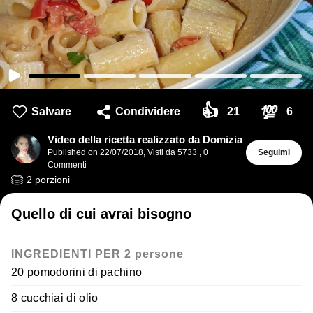
👍
💯
Salvare
Condividere
21
6
Video della ricetta realizzato da Domizia
Published on
22/07/2018
,
Visti da 5733
,
0
Seguimi
Commenti
2
porzioni
Quello di cui avrai bisogno
INGREDIENTI PER 2 persone
20 pomodorini di pachino
8 cucchiai di olio