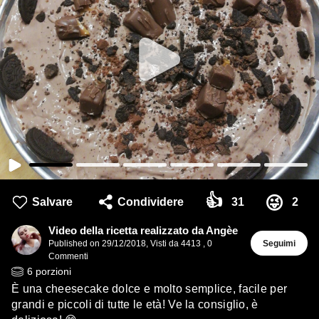
👍
😜
Salvare
Condividere
31
2
Video della ricetta realizzato da Angèe
Published on
29/12/2018
,
Visti da 4413
,
0
Seguimi
Commenti
6
porzioni
È una cheesecake dolce e molto semplice, facile per
grandi e piccoli di tutte le età! Ve la consiglio, è