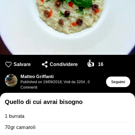
👍
Salvare
Condividere
16
Matteo Griffanti
Published on
19/09/2018
,
Visti da 3204
,
0
Seguimi
Commenti
Quello di cui avrai bisogno
1 burrata
70gr carnaroli