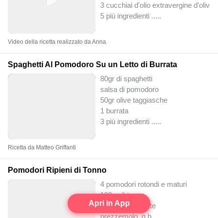
3 cucchiai d'olio extravergine d'oliva
5 più ingredienti ..
...
Video della ricetta realizzato da Anna
Spaghetti Al Pomodoro Su un Letto di Burrata
80gr di spaghetti
salsa di pomodoro
50gr olive taggiasche
1 burrata
3 più ingredienti ..
...
Ricetta da Matteo Griffanti
Pomodori Ripieni di Tonno
4 pomodori rotondi e maturi
180 g di tonno
Apri in App
4 acciughe salate
prezzemolo, q.b.