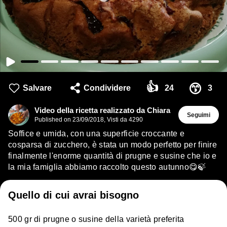
👍
😙
Salvare
Condividere
24
3
Video della ricetta realizzato da Chiara
Seguimi
Published on
23/09/2018
,
Visti da 4290
Soffice e umida, con una superficie croccante e
cosparsa di zucchero, è stata un modo perfetto per finire
finalmente l'enorme quantità di prugne e susine che io e
la mia famiglia abbiamo raccolto questo autunno😋🍃
Quello di cui avrai bisogno
500 gr di prugne o susine della varietà preferita