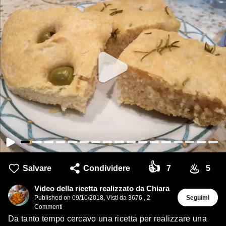
👍
♨
Salvare
Condividere
7
5
Video della ricetta realizzato da Chiara
Published on
09/10/2018
,
Visti da 3676
,
2
Seguimi
Commenti
Da tanto tempo cercavo una ricetta per realizzare una