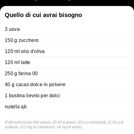
Quello di cui avrai bisogno
3 uova
150 g zucchero
120 ml olio d'oliva
120 ml latte
250 g farina 00
40 g cacao dolce in polvere
1 bustina lievito per dolci
nutella qb
(Fatti nutrizionali 390 calorie, 25.85 g grassi, 30.4 g carboidrati, 11.55 g di
proteine, 412 mg di colesterolo, 54 mg di sodio)