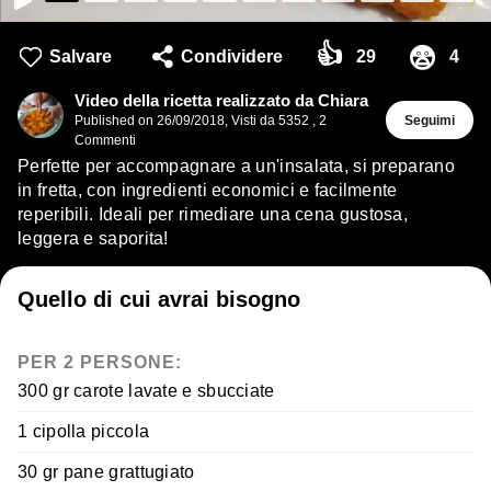
👍
😨
Salvare
Condividere
29
4
Video della ricetta realizzato da Chiara
Published on
26/09/2018
,
Visti da 5352
,
2
Seguimi
Commenti
Perfette per accompagnare a un'insalata, si preparano
in fretta, con ingredienti economici e facilmente
reperibili. Ideali per rimediare una cena gustosa,
leggera e saporita!
Quello di cui avrai bisogno
PER 2 PERSONE:
300 gr carote lavate e sbucciate
1 cipolla piccola
30 gr pane grattugiato