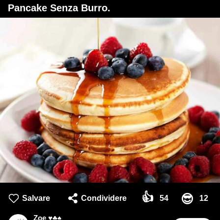
Pancake Senza Burro.
👍
😎
Salvare
Condividere
54
12
Zoe ♥♣♠