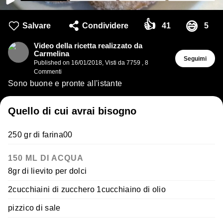
👍
😅
Salvare
Condividere
41
5
Video della ricetta realizzato da
Carmelina
Seguimi
Published on
16/01/2018
,
Visti da 7759
,
8
Commenti
Sono buone e pronte all'istante
Quello di cui avrai bisogno
250 gr di farina00
150 ML DI ACQUA
8gr di lievito per dolci
2cucchiaini di zucchero 1cucchiaino di olio
pizzico di sale