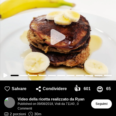
👍
😍
Salvare
Condividere
601
65
Video della ricetta realizzato da Ryan
Published on
09/08/2018
,
Visti da 71140
,
0
Seguimi
Commenti
2
porzioni
30
m