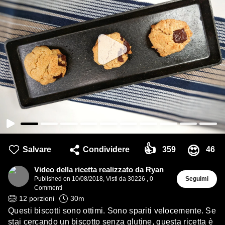
👍
😍
Salvare
Condividere
359
46
Video della ricetta realizzato da Ryan
Published on
10/08/2018
,
Visti da 30226
,
0
Seguimi
Commenti
12
porzioni
30
m
Questi biscotti sono ottimi. Sono spariti velocemente. Se
stai cercando un biscotto senza glutine, questa ricetta è