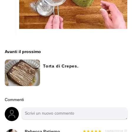
Avanti il ​​prossimo
Torta di Crepes.
Commenti
Rebecca Patierno
18/06/2018
☰