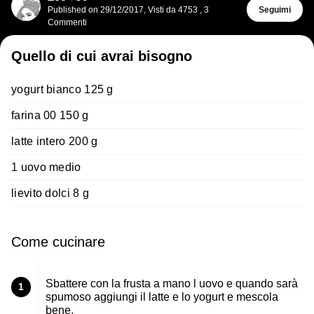
Published on
29/12/2017
,
Visti da 4753
,
3
Seguimi
Commenti
Quello di cui avrai bisogno
yogurt bianco 125 g
farina 00 150 g
latte intero 200 g
1 uovo medio
lievito dolci 8 g
Come cucinare
Sbattere con la frusta a mano l uovo e quando sarà
1
spumoso aggiungi il latte e lo yogurt e mescola
bene.