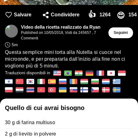
👍
😍
Salvare
Condividere
1264
154
Video della ricetta realizzato da Ryan
Published on
10/05/2018
,
Visti da 245657
,
7
Seguimi
Commenti
5
m
Questa semplice mini torta alla Nutella si cuoce nel
microonde, e per prepararla dall'inizio alla fine non ci
vogliono più di 5 minuti.
Traduzioni disponibili in
Quello di cui avrai bisogno
30 g di farina multiuso
2 g di lievito in polvere