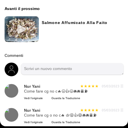
Avanti il ​​prossimo
Salmone Affumicato Alla Faito
Commenti
Nur Yani
05/03/2023
☰
Come fare cg no c🔥😫👍😄🚘🚘🚈⛽
Vedi l'originale
Guarda la Traduzione
Nur Yani
05/03/2023
☰
Come fare cg o no c🔥 dr😫👍😄🚘🚘🚈⛽
Vedi l'originale
Guarda la Traduzione