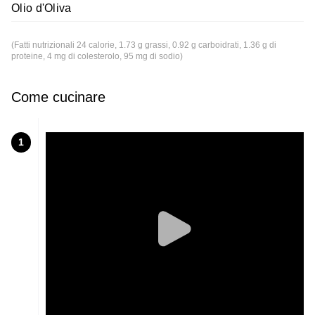
Olio d'Oliva
(Fatti nutrizionali 24 calorie, 1.73 g grassi, 0.92 g carboidrati, 1.36 g di
proteine, 4 mg di colesterolo, 95 mg di sodio)
Come cucinare
1