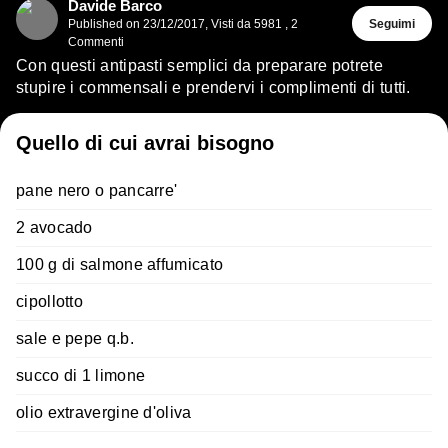
Davide Barco
Published on
23/12/2017
,
Visti da 5981
,
2
Seguimi
Commenti
Con questi antipasti semplici da preparare potrete
stupire i commensali e prendervi i complimenti di tutti.
Quello di cui avrai bisogno
pane nero o pancarre'
2 avocado
100 g di salmone affumicato
cipollotto
sale e pepe q.b.
succo di 1 limone
olio extravergine d'oliva