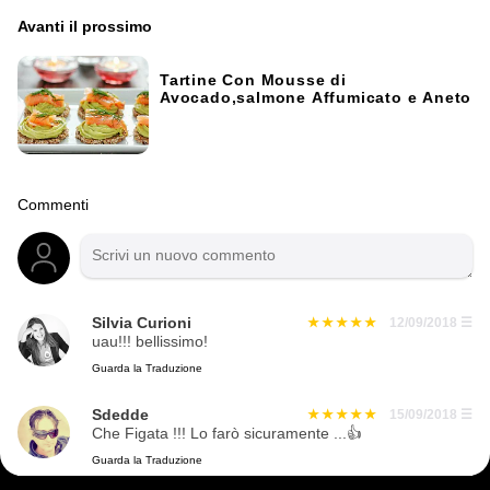
Avanti il ​​prossimo
Tartine Con Mousse di
Avocado,salmone Affumicato e Aneto
Commenti
Silvia Curioni
12/09/2018
☰
uau!!! bellissimo!
Guarda la Traduzione
Sdedde
15/09/2018
☰
Che Figata !!! Lo farò sicuramente ...👍
Guarda la Traduzione