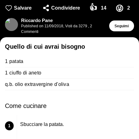
👍
😜
Salvare
Condividere
14
2
Riccardo Pane
Published on
11/09/2018
,
Visti da 3279
,
2
Seguimi
Commenti
Quello di cui avrai bisogno
1 patata
1 ciuffo di aneto
q.b. olio extravergine d'oliva
Come cucinare
Sbucciare la patata.
1