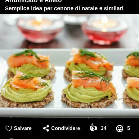
Semplice idea per cenone di natale e similari
👍
😜
Salvare
Condividere
34
5