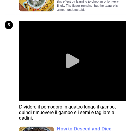
this effect by learning to chop an onion very
finely. The flavor remains, but the texture is
almost undetectable.
5
Dividere il pomodoro in quattro lungo il gambo,
quindi rimuovere il gambo e i semi e tagliare a
dadini.
How to Deseed and Dice