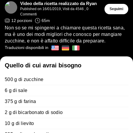
Video della ricetta realizzato da Ryan
Published on
16/01/2019
,
Visti da 4546
,
0
Seguimi
Commenti
12
porzioni
65
m
Non so se mi spingerei a chiamare questa ricetta sana,
ma è uno dei modi migliori che conosco per mangiare
zucchine, e non è affatto difficile da preparare.
Traduzioni disponibili in
Quello di cui avrai bisogno
500 g di zucchine
6 g di sale
375 g di farina
2 g di bicarbonato di sodio
10 g di lievito