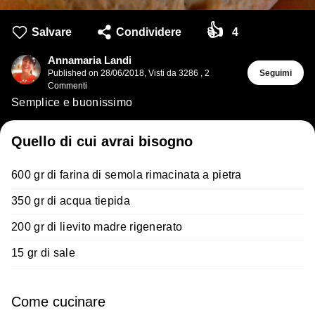
👍
Salvare
Condividere
4
Annamaria Landi
Published on
28/06/2018
,
Visti da 3286
,
2
Seguimi
Commenti
Semplice e buonissimo
Quello di cui avrai bisogno
600 gr di farina di semola rimacinata a pietra
350 gr di acqua tiepida
200 gr di lievito madre rigenerato
15 gr di sale
Come cucinare