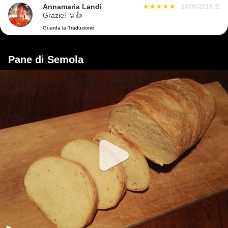
Annamaria Landi
28/06/2018
☰
Grazie! ☺👍
Guarda la Traduzione
Pane di Semola