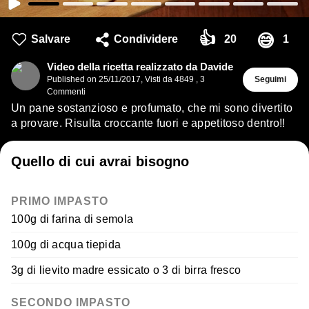
👍
😅
Salvare
Condividere
20
1
Video della ricetta realizzato da Davide
Published on
25/11/2017
,
Visti da 4849
,
3
Seguimi
Commenti
Un pane sostanzioso e profumato, che mi sono divertito
a provare. Risulta croccante fuori e appetitoso dentro!!
Quello di cui avrai bisogno
PRIMO IMPASTO
100g di farina di semola
100g di acqua tiepida
3g di lievito madre essicato o 3 di birra fresco
SECONDO IMPASTO