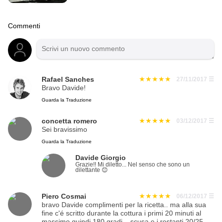
Commenti
Rafael Sanches
27/11/2017
☰
Bravo Davide!
Guarda la Traduzione
concetta romero
03/12/2017
☰
Sei bravissimo
Guarda la Traduzione
Davide Giorgio
Grazie!! Mi diletto... Nel senso che sono un
dilettante 😊
Piero Cosmai
06/12/2017
☰
bravo Davide complimenti per la ricetta.. ma alla sua
fine c'é scritto durante la cottura i primi 20 minuti al
massimo quindi 180 gradi... scusa e i restanti 20/25