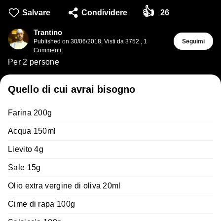
👍
Salvare
Condividere
26
Trantino
Published on
30/06/2018
,
Visti da 3752
,
1
Seguimi
Commenti
Per 2 persone
Quello di cui avrai bisogno
Farina 200g
Acqua 150ml
Lievito 4g
Sale 15g
Olio extra vergine di oliva 20ml
Cime di rapa 100g