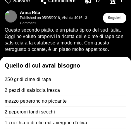
👍
🏆
Salvare
Condividere
17
1
Anna Rita
Published on
05/05/2018
,
Visti da 4016
,
3
Seguimi
Commenti
Questo secondo piatto, è un piatto tipico del sud italia.
Oggi ho voluto proporvi la ricetta delle cime di rapa con
salsiccia alla calabrese a modo mio. Con questo
retrogusto piccante, è un piatto molto appetitoso.
Quello di cui avrai bisogno
250 gr di cime di rapa
2 pezzi di salsiccia fresca
mezzo peperoncino piccante
2 peperoni tondi secchi
1 cucchiaio di olio extravergine d'oliva