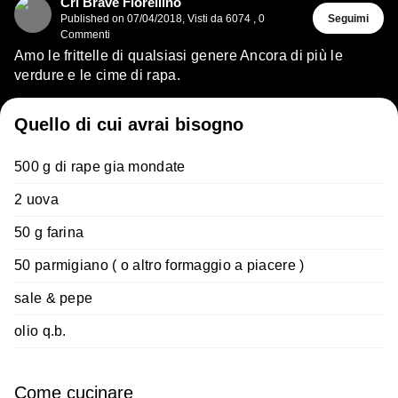
Cri Brave Fiorellino
Published on
07/04/2018
,
Visti da 6074
,
0
Seguimi
Commenti
Amo le frittelle di qualsiasi genere Ancora di più le
verdure e le cime di rapa.
Quello di cui avrai bisogno
500 g di rape gia mondate
2 uova
50 g farina
50 parmigiano ( o altro formaggio a piacere )
sale & pepe
olio q.b.
Come cucinare