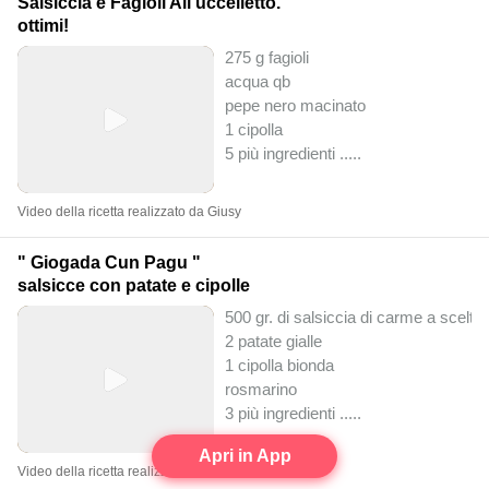
Salsiccia e Fagioli All'uccelletto.
ottimi!
275 g fagioli
acqua qb
pepe nero macinato
1 cipolla
5 più ingredienti ..
...
Video della ricetta realizzato da Giusy
" Giogada Cun Pagu "
salsicce con patate e cipolle
500 gr. di salsiccia di carme a scelta
2 patate gialle
1 cipolla bionda
rosmarino
3 più ingredienti ..
...
Apri in App
Video della ricetta realizzato da Sdedde