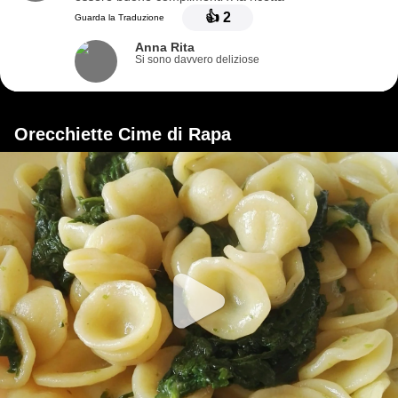
👍
2
Guarda la Traduzione
Anna Rita
Si sono davvero deliziose
Orecchiette Cime di Rapa