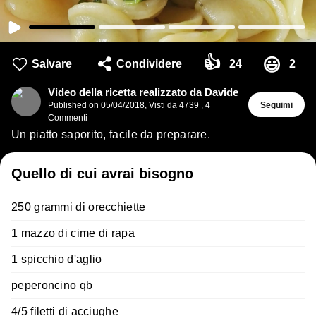
👍
😃
Salvare
Condividere
24
2
Video della ricetta realizzato da Davide
Published on
05/04/2018
,
Visti da 4739
,
4
Seguimi
Commenti
Un piatto saporito, facile da preparare.
Quello di cui avrai bisogno
250 grammi di orecchiette
1 mazzo di cime di rapa
1 spicchio d'aglio
peperoncino qb
4/5 filetti di acciughe