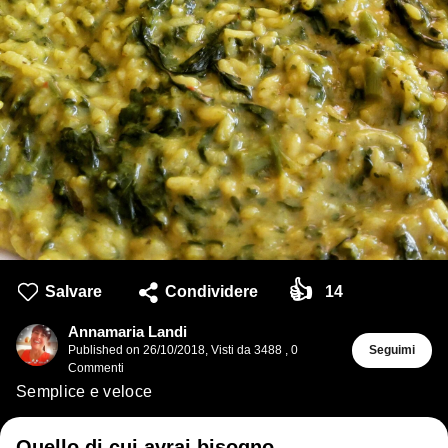
👍
Salvare
Condividere
14
Annamaria Landi
Published on
26/10/2018
,
Visti da 3488
,
0
Seguimi
Commenti
Semplice e veloce
Quello di cui avrai bisogno