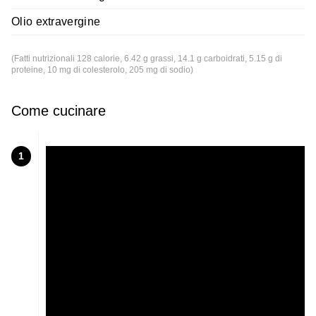
Olio extravergine
(Fatti nutrizionali 128 calorie, 6.42 g grassi, 14.1 g carboidrati, 5.15 g di
proteine, 10 mg di colesterolo, 205 mg di sodio)
Come cucinare
1