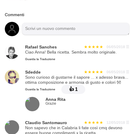
Commenti
Rafael Sanches
06/05/2018
☰
Ciao Anna! Bella ricetta. Sembra molto originale.
Guarda la Traduzione
Sdedde
06/05/2018
☰
Sono curioso di gustarne il sapore ... x adesso brava...
ottima composizione e armonia di gusto e colori 👐
👍
1
Guarda la Traduzione
Anna Rita
Grazie
Claudio Santomauro
12/05/2018
☰
Non sapevo che in Calabria li fate così cmq devono
essere buone complimenti x la ricetta