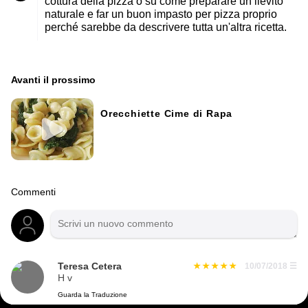
cottura della pizza o su come preparare un lievito
naturale e far un buon impasto per pizza proprio
perché sarebbe da descrivere tutta un'altra ricetta.
Avanti il ​​prossimo
Orecchiette Cime di Rapa
Commenti
Teresa Cetera
10/07/2018
☰
H v
Guarda la Traduzione