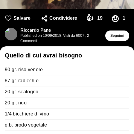
👍
😞
Salvare
Condividere
19
1
Riccardo Pane
Published on
10/09/2018
,
Visti da 6007
,
2
Seguimi
Commenti
Quello di cui avrai bisogno
90 gr. riso venere
87 gr. radicchio
20 gr. scalogno
20 gr. noci
1/4 bicchiere di vino
q.b. brodo vegetale