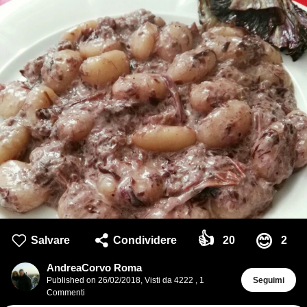
👍
😊
Salvare
Condividere
20
2
AndreaCorvo Roma
Published on
26/02/2018
,
Visti da 4222
,
1
Seguimi
Commenti