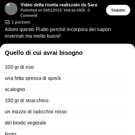
Video della ricetta realizzato da Sara
Published on
09/01/2019
,
Visti da 4806
,
0
Seguimi
Commenti
1
porzioni
Adoro questo Piatto perché incorpora dei sapori
invernali ma molto buoni!
Quello di cui avrai bisogno
100 gr di riso
una fetta spessa di speck
scalogno
100 gr di stracchino
un mazzo di radicchio rosso
del brodo vegetale
burro