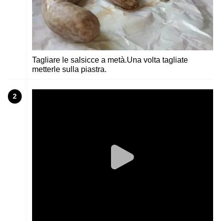
Tagliare le salsicce a metà.Una volta tagliate
metterle sulla piastra.
2