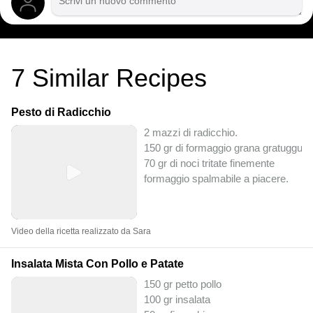
7
Similar Recipes
Pesto di Radicchio
2 mazzi di radicchio.
150 gr di formaggio grana gratugguiat
70 gr di noci tritate finemente
formaggio spalmabile a piacere.
Video della ricetta realizzato da Sara
Insalata Mista Con Pollo e Patate
150 gr petto pollo
100 gr insalata