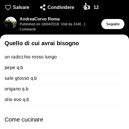
👍
Salvare
Condividere
12
AndreaCorvo Roma
Published on
18/04/2018
,
Visti da 3346
,
1
Seguimi
Commenti
Quello di cui avrai bisogno
un radicchio rosso lungo
pepe q.b
sale grosso q.b
origano q.b
olio evo q.b
Come cucinare