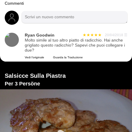
Commenti
Ryan Goodwin
20/04/2018
☰
Molto simile al tuo altro piatto di radicchio. Hai anche
grigliato questo radicchio? Sapevi che puoi collegare i
due?
Vedi l'originale
Guarda la Traduzione
Salsicce Sulla Piastra
Per 3 Persöne