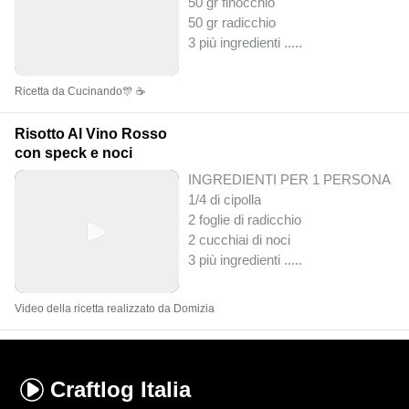
50 gr finocchio
50 gr radicchio
3 più ingredienti ..
...
Ricetta da Cucinando🎊 ☕
Risotto Al Vino Rosso
con speck e noci
INGREDIENTI PER 1 PERSONA
1/4 di cipolla
2 foglie di radicchio
2 cucchiai di noci
3 più ingredienti ..
...
Video della ricetta realizzato da Domizia
Craftlog
Italia