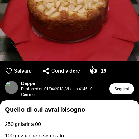
👍
Salvare
Condividere
19
Beppe
Published on
01/04/2018
,
Visti da 4146
,
0
Seguimi
Commenti
Quello di cui avrai bisogno
250 gr farina 00
100 gr zucchero semolato