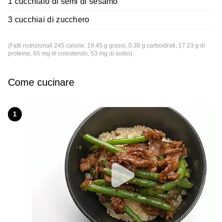
1 cucchiaio di semi di sesamo
3 cucchiai di zucchero
(Fatti nutrizionali 245 calorie, 19.45 g grassi, 0.38 g carboidrati, 17.23 g di
proteine, 65 mg di colesterolo, 53 mg di sodio)
Come cucinare
1