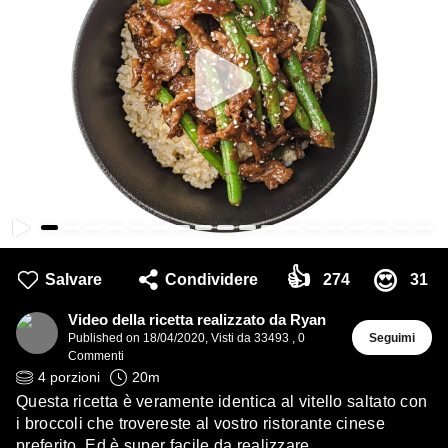
👍
😍
Salvare
Condividere
274
31
Video della ricetta realizzato da Ryan
Published on
18/04/2020
,
Visti da 33493
,
0
Seguimi
Commenti
4
porzioni
20
m
Questa ricetta è veramente identica al vitello saltato con
i broccoli che trovereste al vostro ristorante cinese
preferito. Ed è super facile da realizzare.