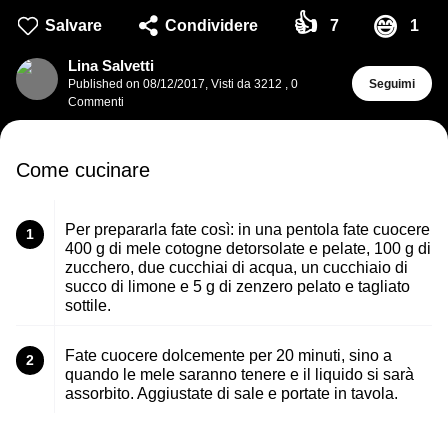
👍
😅
Salvare
Condividere
7
1
Lina Salvetti
Published on
08/12/2017
,
Visti da 3212
,
0
Seguimi
Commenti
Come cucinare
Per prepararla fate così: in una pentola fate cuocere
1
400 g di mele cotogne detorsolate e pelate, 100 g di
zucchero, due cucchiai di acqua, un cucchiaio di
succo di limone e 5 g di zenzero pelato e tagliato
sottile.
Fate cuocere dolcemente per 20 minuti, sino a
2
quando le mele saranno tenere e il liquido si sarà
assorbito. Aggiustate di sale e portate in tavola.