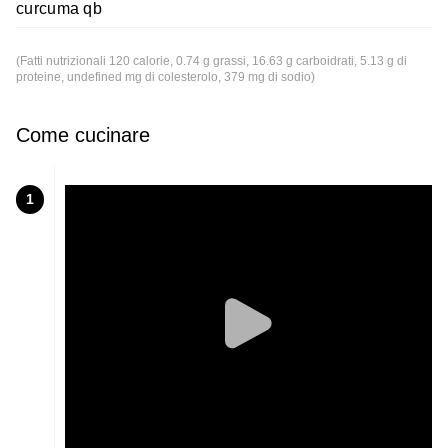
curcuma qb
(Fatti nutrizionali 120 calorie, 0.74 g grassi, 16.63 g carboidrati, 5.13 g di
proteine, undefined mg di colesterolo, 379 mg di sodio)
Come cucinare
1