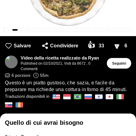
👍
🔽
Salvare
Condividere
33
6
Video della ricetta realizzato da Ryan
Published on
02/10/2021
,
Visti da 8672
,
0
Seguimi
Commenti
6
porzioni
55
m
Questo è un piatto gustoso, che sazia, e facile da
preparare ma richiede una cottura in forno di 45 minuti.
Traduzioni disponibili in
Quello di cui avrai bisogno