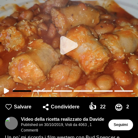
👍
😍
Salvare
Condividere
22
2
Video della ricetta realizzato da Davide
Published on
30/10/2019
,
Visti da 4063
,
1
Seguimi
Commenti
Un po' mi ricorda i film western con Bud Spencer e