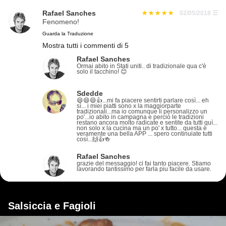
Rafael Sanches
02/05/2018
☰
Fenomeno!
Guarda la Traduzione
Mostra tutti i commenti di 5
Rafael Sanches
Ormai abito in Stati uniti.. di tradizionale qua c'è
solo il tacchino! 😊
Sdedde
😄😄😄👍...mi fa piacere sentirti parlare così... eh
sì... i miei piatti sono x la maggiorparte
tradizionali...ma io comunque li personalizzo un
po'...io abito in campagna e perciò le tradizioni
restano ancora molto radicate e sentite da tutti quì...
non solo x la cucina ma un po' x tutto... questa è
veramente una bella APP ... spero continuiate tutti
così...🙌👍🍻
Rafael Sanches
grazie del messaggio! ci fai tanto piacere. Stiamo
lavorando tantissimo per farla piu facile da usare.
Salsiccia e Fagioli