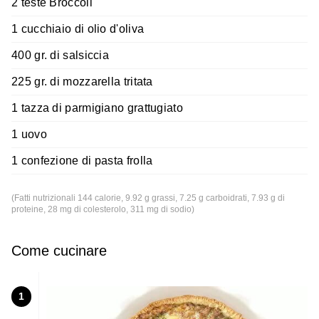
2 teste Broccoli
1 cucchiaio di olio d'oliva
400 gr. di salsiccia
225 gr. di mozzarella tritata
1 tazza di parmigiano grattugiato
1 uovo
1 confezione di pasta frolla
(Fatti nutrizionali 144 calorie, 9.92 g grassi, 7.25 g carboidrati, 7.93 g di
proteine, 28 mg di colesterolo, 311 mg di sodio)
Come cucinare
1