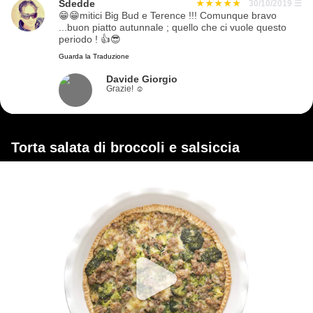
Sdedde
30/10/2019
☰
😁😁mitici Big Bud e Terence !!! Comunque bravo
...buon piatto autunnale ; quello che ci vuole questo
periodo ! 👍😎
Guarda la Traduzione
Davide Giorgio
Grazie! ☺
Torta salata di broccoli e salsiccia