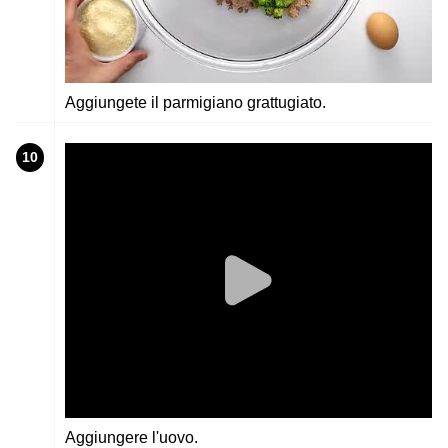
Aggiungete il parmigiano grattugiato.
10
Aggiungere l'uovo.