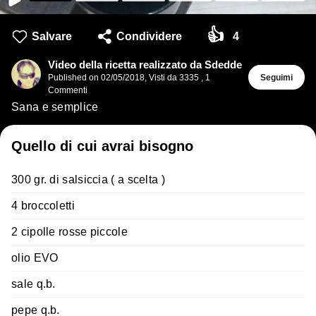
👍
Salvare
Condividere
4
Video della ricetta realizzato da Sdedde
Published on
02/05/2018
,
Visti da 3335
,
1
Seguimi
Commenti
Sana e semplice
Quello di cui avrai bisogno
300 gr. di salsiccia ( a scelta )
4 broccoletti
2 cipolle rosse piccole
olio EVO
sale q.b.
pepe q.b.