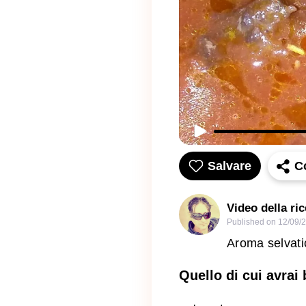
Salvare
C
Video della ri
Published on
12/09/
Aroma selvatic
Quello di cui avrai