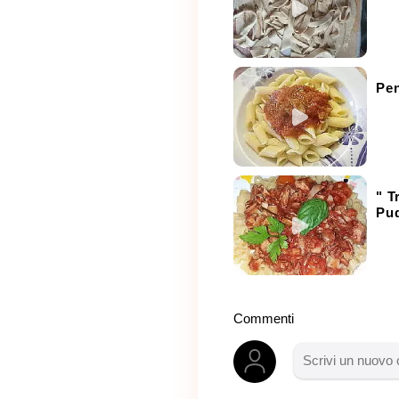
Pen
" T
Pud
Commenti