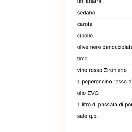
un' anatra
sedano
carote
cipolle
olive nere denocciolat
timo
vino rosso Zironiano
1 peperoncino rosso di
olio EVO
1 litro di passata di 
sale q.b.