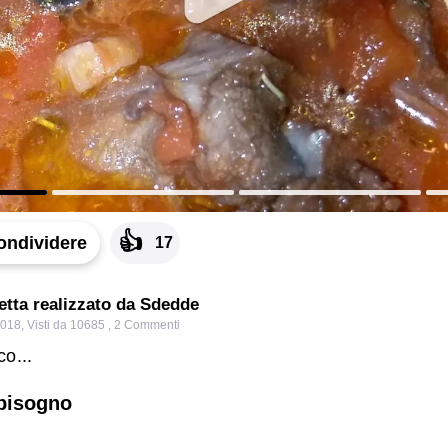
👍
ondividere
17
cetta realizzato da Sdedde
2018
,
Visti da 10685
,
2
Commenti
o...
 bisogno