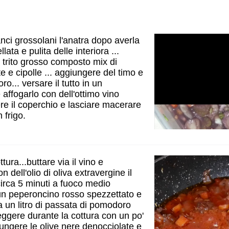
anci grossolani l'anatra dopo averla
ata e pulita delle interiora ...
 trito grosso composto mix di
 e cipolle ... aggiungere del timo e
loro... versare il tutto in un
 affogarlo con dell'ottimo vino
re il coperchio e lasciare macerare
 frigo.
ttura...buttare via il vino e
n dell'olio di oliva extravergine il
circa 5 minuti a fuoco medio
n peperoncino rosso spezzettato e
a un litro di passata di pomodoro
eggere durante la cottura con un po'
iungere le olive nere denocciolate e