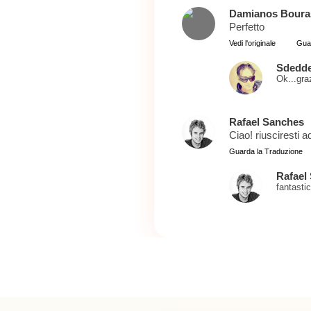
Damianos Boura
Perfetto
Vedi l'originale
Gua
Sdedd
Ok...graz
Rafael Sanches
Ciao! riusciresti a
Guarda la Traduzione
Rafael
fantastic