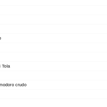
e
 Tola
pomodoro crudo