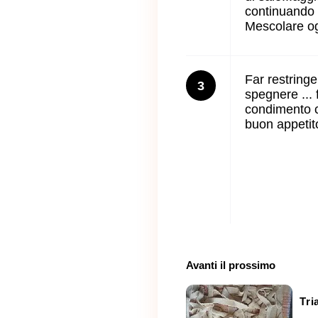
continuando l
Mescolare ogn
Far restringe
3
spegnere ...
condimento c
buon appetito
Avanti il ​​prossimo
Tri