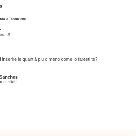
s
rda la Traduzione
e
ie...!!!
d inserire le quantià piu o meno come lo faresti te?
 Sanches
a ricetta!!