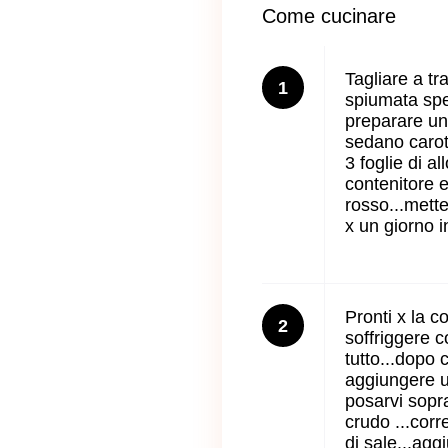
Come cucinare
Tagliare a tr
1
spiumata spell
preparare un
sedano carote
3 foglie di al
contenitore e
rosso...mette
x un giorno in
Pronti x la co
2
soffriggere co
tutto...dopo 
aggiungere u
posarvi sopr
crudo ...corr
di sale...agg