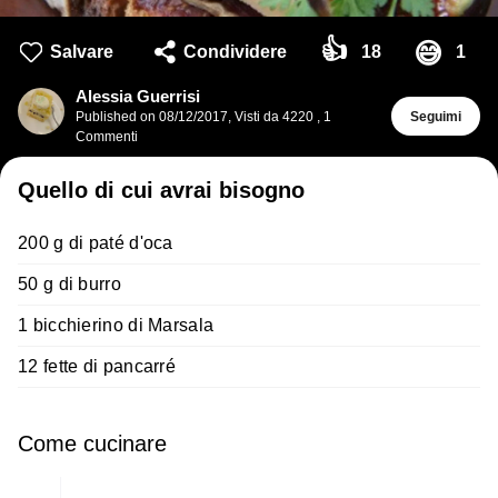
👍
😅
Salvare
Condividere
18
1
Alessia Guerrisi
Published on
08/12/2017
,
Visti da 4220
,
1
Seguimi
Commenti
Quello di cui avrai bisogno
200 g di paté d'oca
50 g di burro
1 bicchierino di Marsala
12 fette di pancarré
Come cucinare