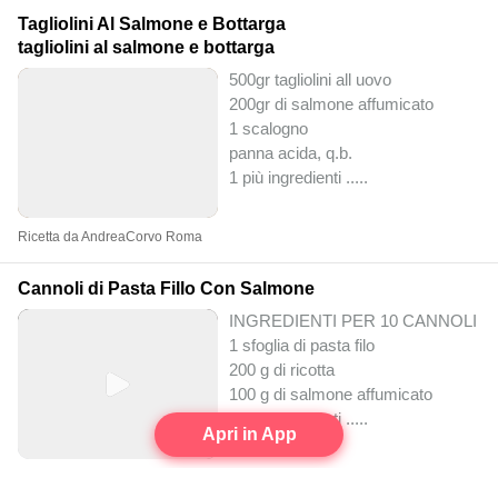
Tagliolini Al Salmone e Bottarga
tagliolini al salmone e bottarga
500gr tagliolini all uovo
200gr di salmone affumicato
1 scalogno
panna acida, q.b.
1 più ingredienti ..
...
Ricetta da AndreaCorvo Roma
Cannoli di Pasta Fillo Con Salmone
INGREDIENTI PER 10 CANNOLI
1 sfoglia di pasta filo
200 g di ricotta
100 g di salmone affumicato
1 più ingredienti ..
...
Apri in App
Video della ricetta realizzato da Domizia