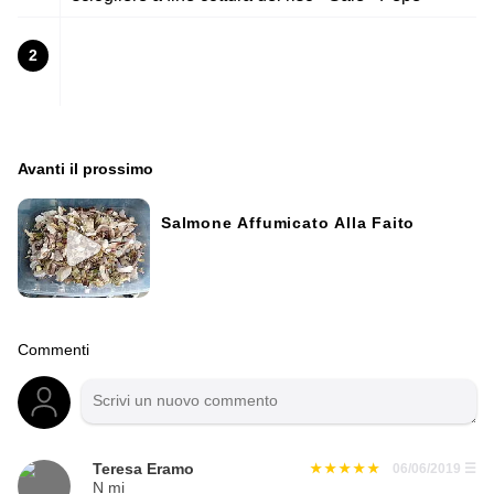
2
Avanti il ​​prossimo
Salmone Affumicato Alla Faito
Commenti
Teresa Eramo
06/06/2019
☰
N mi