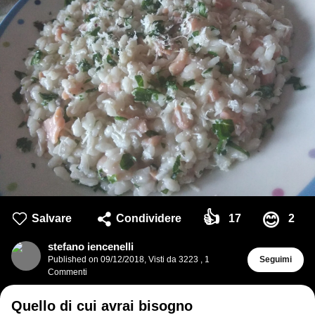
👍
😊
Salvare
Condividere
17
2
stefano iencenelli
Published on
09/12/2018
,
Visti da 3223
,
1
Seguimi
Commenti
Quello di cui avrai bisogno