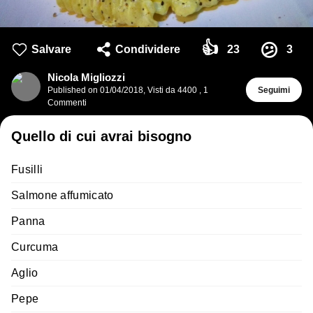
👍
😕
Salvare
Condividere
23
3
Nicola Migliozzi
Published on
01/04/2018
,
Visti da 4400
,
1
Seguimi
Commenti
Quello di cui avrai bisogno
Fusilli
Salmone affumicato
Panna
Curcuma
Aglio
Pepe