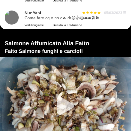
Vedi l'originale
Guarda la Traduzione
Nur Yani
05/03/2023
☰
Come fare cg o no c🔥 dr😫👍😄🚘🚘🚈⛽
Vedi l'originale
Guarda la Traduzione
Salmone Affumicato Alla Faito
Faito Salmone funghi e carciofi