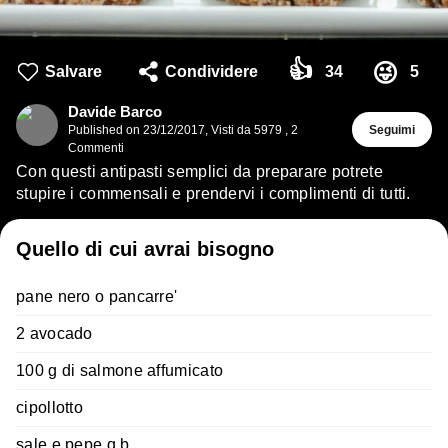
👍
😜
Salvare
Condividere
34
5
Davide Barco
Published on
23/12/2017
,
Visti da 5979
,
2
Seguimi
Commenti
Con questi antipasti semplici da preparare potrete
stupire i commensali e prendervi i complimenti di tutti.
Quello di cui avrai bisogno
pane nero o pancarre'
2 avocado
100 g di salmone affumicato
cipollotto
sale e pepe q.b.