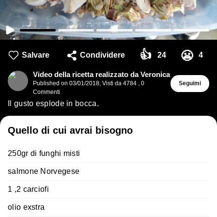
👍
😬
Salvare
Condividere
24
4
Video della ricetta realizzato da Veronica
Published on
03/01/2018
,
Visti da 4784
,
0
Seguimi
Commenti
Il gusto esplode in bocca.
Quello di cui avrai bisogno
250gr di funghi misti
salmone Norvegese
1 ,2 carciofi
olio exstra