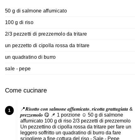
50 g di salmone affumicato
100 g di riso
2/3 pezzetti di prezzemolo da tritare
un pezzetto di cipolla rossa da tritare
un quadratino di burro
sale - pepe
Come cucinare
📍𝑹𝒊𝒔𝒐𝒕𝒕𝒐 𝒄𝒐𝒏 𝒔𝒂𝒍𝒎𝒐𝒏𝒆 𝒂𝒇𝒇𝒖𝒎𝒊𝒄𝒂𝒕𝒐, 𝒓𝒊𝒄𝒐𝒕𝒕𝒂 𝒈𝒓𝒂𝒕𝒕𝒖𝒈𝒊𝒂𝒕𝒂 &
1
𝒑𝒓𝒆𝒛𝒛𝒆𝒎𝒐𝒍𝒐 😋 📌 1 porzione ☺️ 50 g di salmone
affumicato 100 g di riso 2/3 pezzetti di prezzemolo
Un pezzettino di cipolla rossa da tritare per fare un
leggero soffritto un quadratino di burro da fare
sciogliere a fine cottura del riso - Sale - Pepe