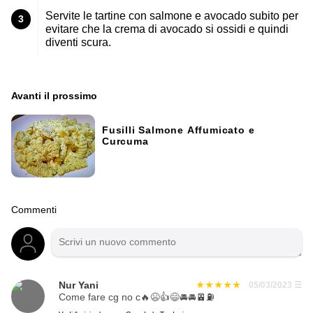
Servite le tartine con salmone e avocado subito per
3
evitare che la crema di avocado si ossidi e quindi
diventi scura.
Avanti il ​​prossimo
Fusilli Salmone Affumicato e
Curcuma
Commenti
Nur Yani
05/03/2023
☰
Come fare cg no c🔥😫👍😄🚘🚘🚈⛽