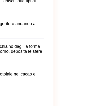
 Unisci i due tipi di
frigorifero andando a
cchiaino dagli la forma
forno, deposita le sfere
rotolale nel cacao e