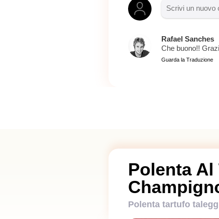
Rafael Sanches
Che buono!! Grazi
Guarda la Traduzione
Polenta Al
Champign
Polenta tartufo taleg