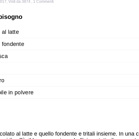
2017
,
Visti da 3874
,
1
Commenti
 bisogno
al latte
 fondente
sca
ro
ile in polvere
ccolato al latte e quello fondente e tritali insieme. In una