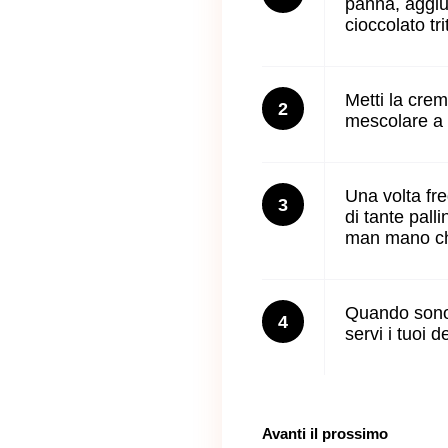
panna, aggiung
cioccolato tri
Metti la crem
2
mescolare a i
Una volta fre
3
di tante pall
man mano che 
Quando sono p
4
servi i tuoi d
Avanti il ​​prossimo