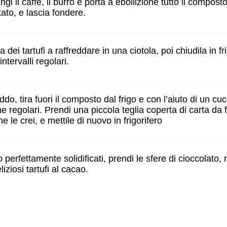
i il caffè, il burro e porta a ebollizione tutto il composto.
tato, e lascia fondere.
a dei tartufi a raffreddare in una ciotola, poi chiudila in 
ntervalli regolari.
ddo, tira fuori il composto dal frigo e con l’aiuto di un cu
ine regolari. Prendi una piccola teglia coperta di carta da 
le crei, e mettile di nuovo in frigorifero
erfettamente solidificati, prendi le sfere di cioccolato, 
eliziosi tartufi al cacao.