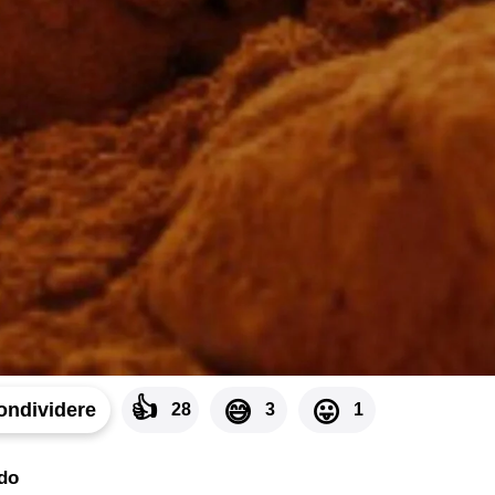
👍
😅
😛
ondividere
28
3
1
do