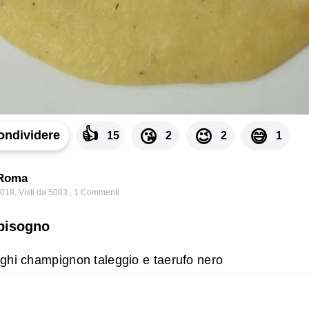
👍
😘
😉
😅
ondividere
15
2
2
1
 Roma
2018
,
Visti da 5083
,
1
Commenti
 bisogno
nghi champignon taleggio e taerufo nero