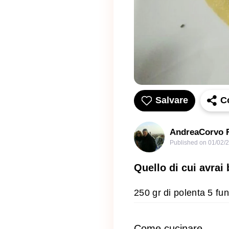
Salvare
C
AndreaCorvo
Published on
01/02/
Quello di cui avrai
250 gr di polenta 5 fu
Come cucinare