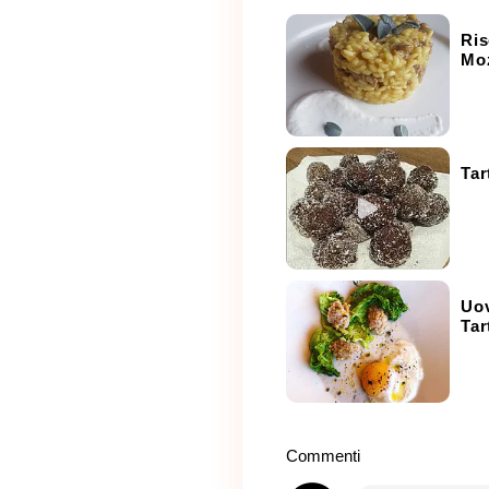
Ris
Moz
Tar
Uov
Tar
Commenti