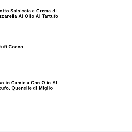
otto Salsiccia e Crema di
zarella Al Olio Al Tartufo
tufi Cocco
o in Camicia Con Olio Al
tufo, Quenelle di Miglio